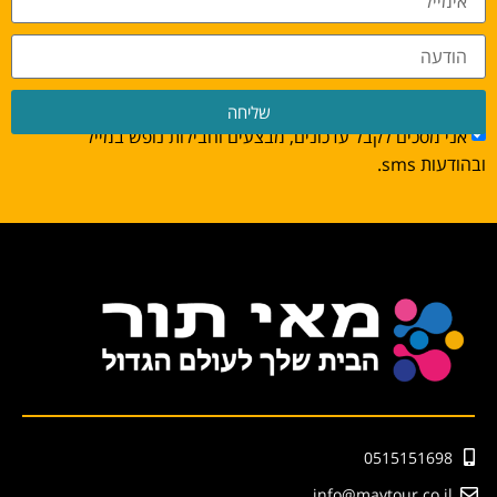
שליחה
אני מסכים לקבל עדכונים, מבצעים וחבילות נופש במייל
ובהודעות sms.
0515151698
info@maytour.co.il