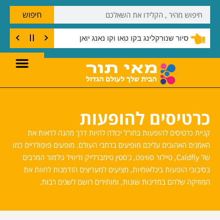
חיפוש
 קו טאו
סיור שנורקלינג בקו טאו וקו נאנג יואן
כרטיסים להופעות
קניית כרטיסים להופעות בחו"ל יכולה להיות דרך מהנה לראות את
האמנים האהובים עליכם מופיעים ברחבי העולם. מופעים פופולריים כמו
של Caldfly, טיילור סוויפט, ג'סטין טימברלייק ודיוויד גילמור המרבים
בסיבובי הופעות בינלאומיות, מציעים למעריצים הזדמנות לחוות את
המוזיקה שלהם במדינות שונות, ומותירים רושם לשנים רבות.