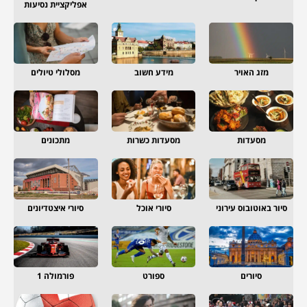
אפליקציית נסיעות
מזג האויר
מידע חשוב
מסלולי טיולים
מסעדות
מסעדות כשרות
מתכונים
סיור באוטובוס עירוני
סיורי אוכל
סיורי איצטדיונים
סיורים
ספורט
פורמולה 1