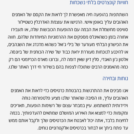
חוויות קונצרטים בלתי נשכחות
השתתפות בהופעה חיה מאפשרת לך לראות את הקסם של האמנים
האהובים עליך באופן אישי. הרגישו את עוצמת האדרנלין כשטיילור
סוויפט מחשמלת את הבמה עם ההופעות הכובשות שלה, או תעבירו
אחורה בזמן כשהאיגלס מספקים את ההרמוניות המיוחדות שלהם. חווה
את הכישרון הבלתי מעורער של בילי ג'ואל כשהוא מדגדג את השנהבים,
או להיכנע לנוכחות מעוררת יראת כבוד של שירה הכוחנית של ביונסה.
אלטון ג'ון האגדי, סלין דיון שאין דומה לה, וברונו מארס הכריזמטי הם רק
כמה מהאמנים הרבים שתוכלו לצפות בהם בשידור חי דרך האתר שלנו.
נוחות ובחירה
אנו מבינים את ההתרגשות בהבטחת כרטיסים כדי לראות את האמנים
האהובים עליך, וזו הסיבה שהאתר שלנו מציע פלטפורמה נוחה
וידידותית למשתמש. עיין במבחר עצום של רשימות הופעות, תאריכים
ומקומות כדי למצוא את האירוע המושלם שמתאים להעדפותיך. בכמה
לחיצות בלבד, אתה יכול לאבטח את הכרטיסים שלך ולקבל אותם ממש
עד פתח ביתך או לבחור בכרטיסים אלקטרוניים נוחים.