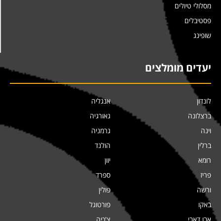
מסלולי טיולים
פסטיבלים
שופינג
יעדים מומלצים
לונדון
אנגליה
ברצלונה
גאורגיה
וינה
גרמניה
ברלין
הולנד
רומא
יוון
פריז
ספרד
ורשה
פולין
באקו
פורטוגל
אבו דאבי
צ'כיה