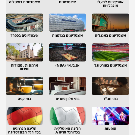
אטרקציות לבעלי
איצטדיונים
איצטדיונים באיטליה
מוגבלויות
איצטדיונים באנגליה
איצטדיונים בגרמניה
איצטדיונים בספרד
איצטדיונים בפורטוגל
אנ.בי.איי (NBA)
ארמונות , מצודות
וטירות
בתי חב"ד
בתי מלון כשרים
בתי קפה
הופעות
הליגה האיטלקית
הליגה הגרמנית
בכדורגל סריה A
בכדורגל הבונדסליגה