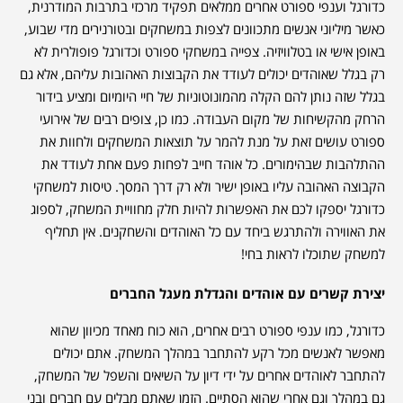
כדורגל וענפי ספורט אחרים ממלאים תפקיד מרכזי בתרבות המודרנית,
כאשר מיליוני אנשים מתכוונים לצפות במשחקים ובטורנירים מדי שבוע,
באופן אישי או בטלוויזיה. צפייה במשחקי ספורט וכדורגל פופולרית לא
רק בגלל שאוהדים יכולים לעודד את הקבוצות האהובות עליהם, אלא גם
בגלל שזה נותן להם הקלה מהמונוטוניות של חיי היומיום ומציע בידור
הרחק מהקשיחות של מקום העבודה. כמו כן, צופים רבים של אירועי
ספורט עושים זאת על מנת להמר על תוצאות המשחקים ולחוות את
ההתלהבות שבהימורים. כל אוהד חייב לפחות פעם אחת לעודד את
הקבוצה האהובה עליו באופן ישיר ולא רק דרך המסך. טיסות למשחקי
כדורגל יספקו לכם את האפשרות להיות חלק מחוויית המשחק, לספוג
את האווירה ולהתרגש ביחד עם כל האוהדים והשחקנים. אין תחליף
למשחק שתוכלו לראות בחי!
יצירת קשרים עם אוהדים והגדלת מעגל החברים
כדורגל, כמו ענפי ספורט רבים אחרים, הוא כוח מאחד מכיוון שהוא
מאפשר לאנשים מכל רקע להתחבר במהלך המשחק. אתם יכולים
להתחבר לאוהדים אחרים על ידי דיון על השיאים והשפל של המשחק,
גם במהלך וגם אחרי שהוא הסתיים. הזמן שאתם מבלים עם חברים ובני