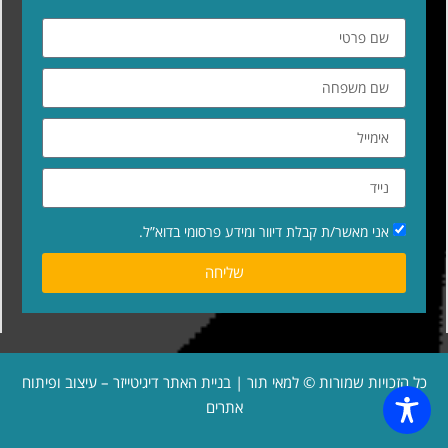
אני מאשר/ת קבלת דיוור ומידע פרסומי בדוא”ל.
שליחה
כל הזכויות שמורות © למאי תור | בניית האתר
דיגיטייזר – עיצוב ופיתוח
אתרים