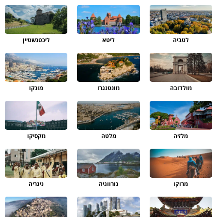
לטביה
ליטא
ליכטנשטיין
מולדובה
מונטנגרו
מונקו
מלזיה
מלטה
מקסיקו
מרוקו
נורווגיה
ניגריה