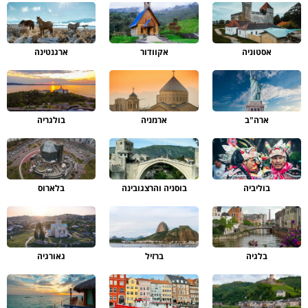
אסטוניה
אקוודור
ארגנטינה
ארה"ב
ארמניה
בולגריה
בוליביה
בוסניה והרצגובינה
בלארוס
בלגיה
ברזיל
גאורגיה