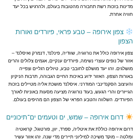
מדינות בזכות רשת תחבורה מהטובות בעולם, ולהרגיש בכל יעד
חוויה אחרת.
צפון אירופה – טבע פראי, פיורדים ואורות
הצפון
צפון אירופה כולל את נורווגיה, שוודיה, פינלנד, דנמרק ואיסלנד –
אזור של נופים עוצרי נשימה, פיורדים ענקיים, אגמים צלולים והרים
מושלגים. זהו יעד מושלם לחובבי טבע, טיולים רגליים וצפייה
באורות הצפון. האזור ידוע באיכות החיים הגבוהה, תרבות הניקיון
והעיצוב הסקנדינבי המודרני. איסלנד מושכת אליה מטיילים בזכות
הגייזרים והרי הגעש, בעוד נורווגיה מציעה מסעות באוניות לאורך
הפיורדים. השלווה והטבע הפראי של הצפון הם מהיפים בעולם.
דרום אירופה – שמש, ים וטעמים ים־תיכוניים
דרום אירופה כוללת את איטליה, ספרד, יוון, פורטוגל, קרואטיה
ומלטה – מוקד משיכה למיליוני תיירים מדי שנה. זהו אזור עשיר