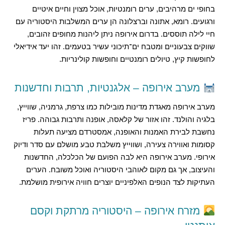
בחופי ים מרהיבים, ערים רומנטיות, אוכל מצוין וחיים איטיים
ורגועים. רומא, אתונה וברצלונה הן ערים המשלבות היסטוריה עם
חיי לילה תוססים. בדרום אירופה ניתן ליהנות מחופים זהובים,
שווקים צבעוניים ומטבח ים־תיכוני עשיר בטעמים. זהו יעד אידיאלי
לחופשות קיץ, טיולים רומנטיים וחופשות קולינריות.
מערב אירופה – אלגנטיות, תרבות וחדשנות
מערב אירופה מאגדת מדינות מובילות כמו צרפת, גרמניה, שווייץ,
בלגיה והולנד. זהו אזור של קלאסה, אופנה ותרבות גבוהה. פריז
נחשבת לבירת האמנות והאופנה, אמסטרדם מציעה תעלות
קסומות ואווירה צעירה, ושווייץ משלבת טבע מושלם עם סדר ודיוק
אירופי. מערב אירופה היא לבה הפועם של הכלכלה, החדשנות
והעיצוב, אך גם מקום לאוהבי היסטוריה ואוכל משובח. הערים
העתיקות לצד הנופים האלפיניים יוצרים חוויה אירופית מושלמת.
מזרח אירופה – היסטוריה מרתקת וקסם