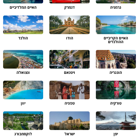
גרמניה
דנמרק
האיים המלדיביים
האיים הקריביים
הודו
הולנד
ההולנדים
הונגריה
ויטנאם
ונצואלה
טורקיה
טנזניה
יוון
יפן
ישראל
לוקסמבורג