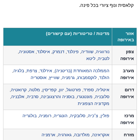
קלאסית ונוף ציורי בכל פינה.
אזור
מדינות / טריטוריות (עם קישורים)
באירופה
צפון
נורווגיה
,
שוודיה
,
פינלנד
,
דנמרק
,
איסלנד
,
אסטוניה
,
אירופה
לטביה
,
ליטא
מערב
הממלכה המאוחדת (בריטניה)
,
אירלנד
,
צרפת
,
בלגיה
,
אירופה
הולנד
,
לוקסמבורג
,
גרמניה
,
שווייץ
,
אוסטריה
דרום
איטליה
,
ספרד
,
פורטוגל
,
יוון
,
קפריסין
,
מלטה
,
קרואטיה
,
אירופה
סלובניה
,
מונטנגרו
,
בוסניה והרצגובינה
,
סרביה
,
אלבניה
,
מקדוניה הצפונית
מרכז
פולין
,
צ׳כיה
,
סלובקיה
,
הונגריה
,
רומניה
,
בולגריה
אירופה
מזרח
אוקראינה
,
מולדובה
,
גאורגיה
,
ארמניה