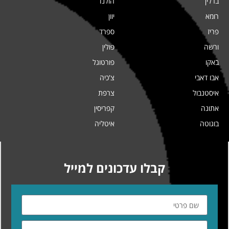
ברלין
הולנד
רומא
יוון
פריז
ספרד
ורשה
פולין
באקו
פורטוגל
אבו דאבי
צ'כיה
איסטנבול
צרפת
אתונה
קפריסין
בוגוטה
איטליה
קבלו עדכונים למייל