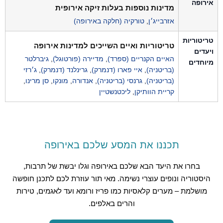
אירופה
מדינות נוספות בעלות זיקה אירופית
אזרבייג׳ן
,
טורקיה (חלקה באירופה)
טריטוריות
טריטוריות ואיים השייכים למדינות אירופה
ויעדים
האיים הקנריים (ספרד)
,
מדיירה (פורטוגל)
,
גיברלטר
מיוחדים
(בריטניה)
,
איי פארו (דנמרק)
,
גרינלנד (דנמרק)
,
ג׳רזי
(בריטניה)
,
גרנסי (בריטניה)
,
אנדורה
,
מונקו
,
סן מרינו
,
קריית הוותיקן
,
ליכטנשטיין
תכננו את המסע שלכם באירופה
בחרו את היעד הבא שלכם באירופה וגלו יבשת של תרבות,
היסטוריה ונופים עוצרי נשימה. מאי תור עוזרת לכם לתכנן חופשה
מושלמת – מערים קלאסיות כמו פריז ורומא ועד לאגמים, טירות
והרים באלפים.