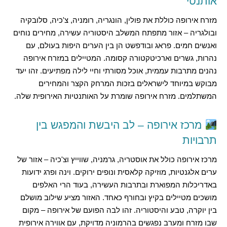
אותנטי
מזרח אירופה כוללת את פולין, הונגריה, רומניה, צ'כיה, סלובקיה
ובולגריה – אזור מתפתח המשלב היסטוריה עשירה, מחירים נוחים
ואנשים חמים. פראג ובודפשט הן בין הערים היפות בעולם, עם
נהרות, גשרים וארכיטקטורה קסומה. המטיילים במזרח אירופה
נהנים מתרבות עממית, אוכל מסורתי וחיי לילה מפתיעים. זהו יעד
מבוקש במיוחד לישראלים בזכות המרחק הקצר והמחירים
המשתלמים. מזרח אירופה שומרת על האותנטיות האירופית שלה.
מרכז אירופה – לב היבשת והמפגש בין
תרבויות
מרכז אירופה כולל את אוסטריה, גרמניה, שווייץ וצ'כיה – אזור של
ערים אלגנטיות, מוזיקה קלאסית ונופים ירוקים. וינה ופרג ידועות
באדריכלות המפוארת ובתרבות העשירה, בעוד הרי האלפים
מושכים מטיילים בקיץ ובחורף כאחד. האזור מציע שילוב מושלם
בין יוקרה, טבע והיסטוריה. זהו לבה הפועם של אירופה – מקום
שבו מזרח ומערב נפגשים בהרמוניה מדויקת, עם אווירה אירופית