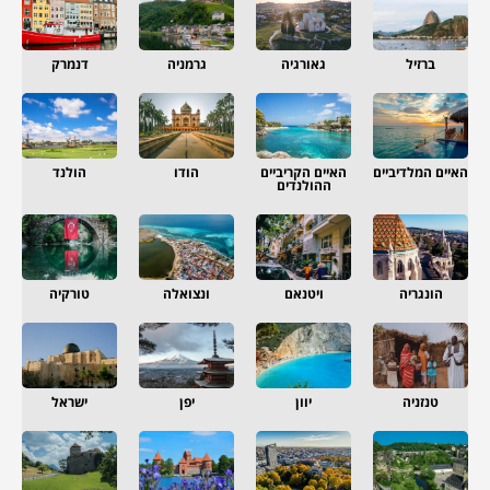
ברזיל
גאורגיה
גרמניה
דנמרק
האיים המלדיביים
האיים הקריביים
הודו
הולנד
ההולנדים
הונגריה
ויטנאם
ונצואלה
טורקיה
טנזניה
יוון
יפן
ישראל