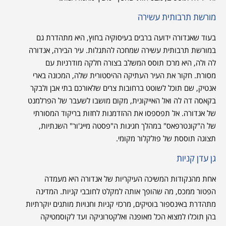
מורשת תרבותית עשירה
בעוד שאנדורה ידועה ברבים בעיסוקיה בחוץ, היא מתהדרת גם
במורשת תרבותית עשירה שמחכה להתגלות. עיר הבירה, אנדורה
לה ולה, היא מרכז תוסס המשלב בצורה חלקה מודרניות עם
מסורת. חקור את העיר העתיקה ההיסטורית שלה, המכונה בארי
אנטיק, שם תוכל לשוטט ברחובות צרים שלאורכם בתי אבן ולבקר
בקאסה דה לה ואל האייקונית, מקום מושבו לשעבר של הפרלמנט
של אנדורה. אל תפספסו את ההזדמנות לחזות בריקוד המסורתי
של ה"קונטרפאס" במהלך חגיגות ה"פסטה מייג'ור" השנתיות,
תצוגה תוססת של פולקלור מקומי.
גן עדן קניות
אחת מהנקודות המשיכה העיקריות של אנדורה היא מעמדה
הפטור ממכס, מה שהופך אותה למקלט לחובבי קניות. המדינה
מתהדרת באינספור בוטיקים, מרכזי קניות וחנויות מותגים יוקרתיות
בהן תוכלו למצוא הכל מאופנה ואלקטרוניקה ועד לקוסמטיקה