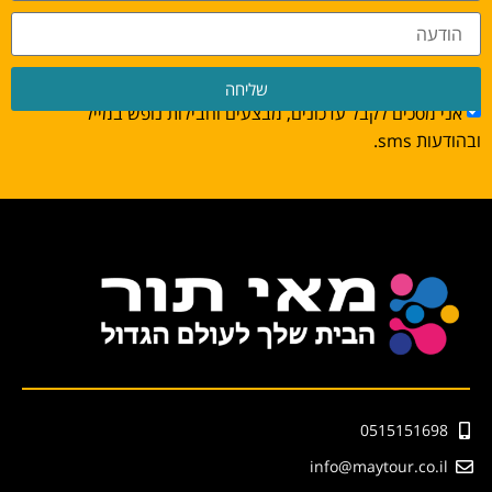
שליחה
אני מסכים לקבל עדכונים, מבצעים וחבילות נופש במייל
ובהודעות sms.
0515151698
info@maytour.co.il