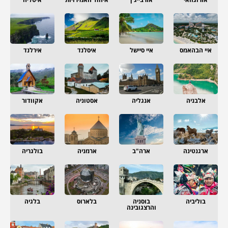
איי הבהאמס
איי סיישל
איסלנד
אירלנד
אלבניה
אנגליה
אסטוניה
אקוודור
ארגנטינה
ארה"ב
ארמניה
בולגריה
בוליביה
בוסניה
בלארוס
בלגיה
והרצגובינה