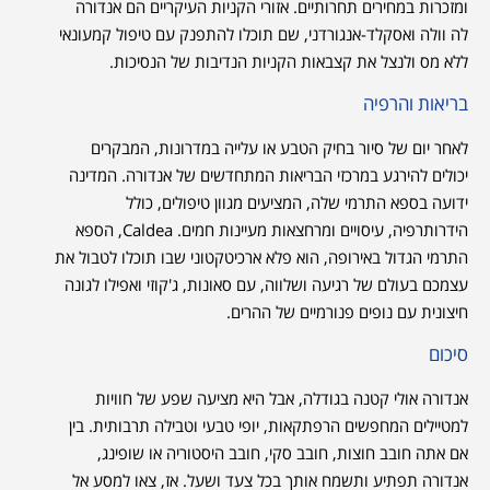
ומזכרות במחירים תחרותיים. אזורי הקניות העיקריים הם אנדורה
לה וולה ואסקלד-אנגורדני, שם תוכלו להתפנק עם טיפול קמעונאי
ללא מס ולנצל את קצבאות הקניות הנדיבות של הנסיכות.
בריאות והרפיה
לאחר יום של סיור בחיק הטבע או עלייה במדרונות, המבקרים
יכולים להירגע במרכזי הבריאות המתחדשים של אנדורה. המדינה
ידועה בספא התרמי שלה, המציעים מגוון טיפולים, כולל
הידרותרפיה, עיסויים ומרחצאות מעיינות חמים. Caldea, הספא
התרמי הגדול באירופה, הוא פלא ארכיטקטוני שבו תוכלו לטבול את
עצמכם בעולם של רגיעה ושלווה, עם סאונות, ג'קוזי ואפילו לגונה
חיצונית עם נופים פנורמיים של ההרים.
סיכום
אנדורה אולי קטנה בגודלה, אבל היא מציעה שפע של חוויות
למטיילים המחפשים הרפתקאות, יופי טבעי וטבילה תרבותית. בין
אם אתה חובב חוצות, חובב סקי, חובב היסטוריה או שופינג,
אנדורה תפתיע ותשמח אותך בכל צעד ושעל. אז, צאו למסע אל