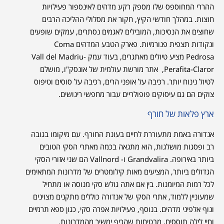
ההררי המחוספס שלו מספק רקע מדהים לאינספור פעילויות
חוצות. במהלך חודשי הקיץ, חקור את מסלולי ההליכה הרבים
שחוצים את הנסיכות, המובילים לאגמים נסתרים, עמקים שופעים
ונקודות תצפית פנורמיות. פארק הטבע המדהים Coma
Pedrosa מציע טיולים מאתגרים, בעוד עמק Vall del Madriu-
Perafita-Claror, אתר מורשת עולמית של אונסק"ו, מושלם
לטיול נינוח יותר. רכיבה על אופני הרים, רכיבה על סוסים וטיפוס
צוקים הם גם עיסוקים פופולריים עבור מחפשי ריגושים.
ארץ פלאות של חורף
אנדורה באמת מתעוררת לחיים בעונת החורף. עם מיקומו בגובה
רב ופסגות מושלגות, הוא מתגאה בכמה מאתרי הסקי הטובים
ביותר באירופה. Grandvalira ו- Vallnord הם שני אזורי הסקי
הגדולים ביותר, המציעים מאות קילומטרים של מדרונות המתאימים
לכל רמות המיומנות. בין אם אתה גולש סקי מנוסה או מתחיל
שמעוניין ללמוד, אתרי הסקי של אנדורה כוללים מתקנים מצוינים
ונוף אלפיני מדהים. בנוסף, פעילויות אפרה סקי, כגון ספא תרמיים
וחיי לילה תוססים, מבטיחות שהכיף ימשיך מהמדרונות.