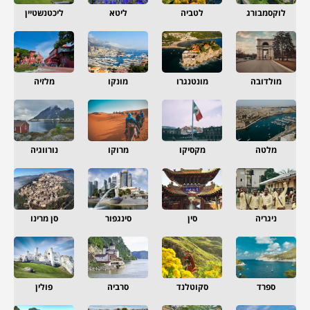
לוקסמבורג
לטביה
ליטא
ליכטנשטיין
מולדובה
מונטנגרו
מונקו
מלזיה
מלטה
מקסיקו
מרוקו
נורווגיה
ניגריה
סין
סינגפור
סן מרינו
ספרד
סקוטלנד
סרביה
פולין