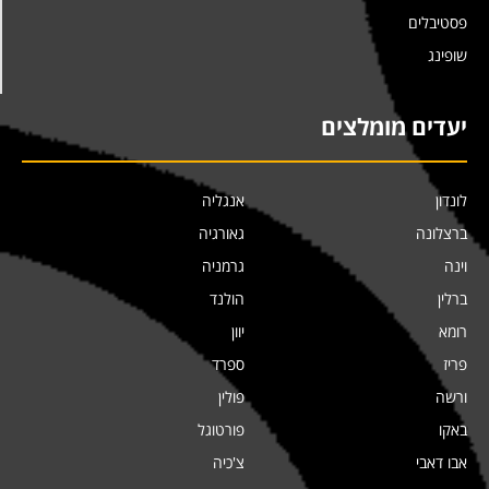
פסטיבלים
שופינג
יעדים מומלצים
לונדון
אנגליה
ברצלונה
גאורגיה
וינה
גרמניה
ברלין
הולנד
רומא
יוון
פריז
ספרד
ורשה
פולין
באקו
פורטוגל
אבו דאבי
צ'כיה