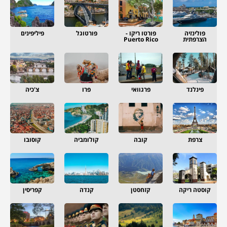
פולינזיה
פורטו ריקו -
פורטוגל
פיליפינים
הצרפתית
Puerto Rico
פינלנד
פרגוואי
פרו
צ'כיה
צרפת
קובה
קולומביה
קוסובו
קוסטה ריקה
קזחסטן
קנדה
קפריסין