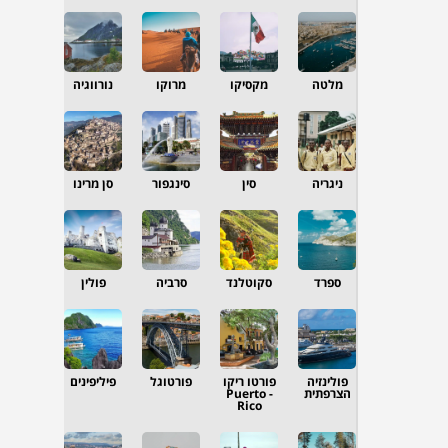
מלטה
מקסיקו
מרוקו
נורווגיה
ניגריה
סין
סינגפור
סן מרינו
ספרד
סקוטלנד
סרביה
פולין
פולינזיה
פורטו ריקו
פורטוגל
פיליפינים
הצרפתית
- Puerto
Rico