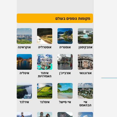
מקומות נוספים בעולם
אוזבקיסטן
אוסטריה
אוסטרליה
אוקראינה
אורוגוואי
אזרבייג'ן
איחוד
איטליה
האמירויות
איי
איי סיישל
איסלנד
אירלנד
הבהאמס