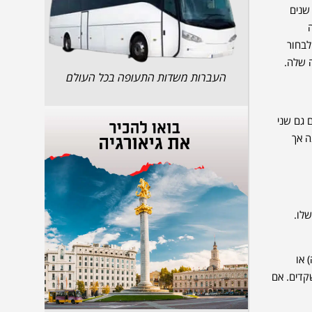
לחמת העצמאות של אלבניה בשנת 1912 היא שוחררה מהשלטון הטורקי והפכה למדינה עצמאית. אלבניה היום היא מדינה דמוקרטית עם בחירות כל 4 שנים
בה
לבחור
ה שלה.
העברות משדות התעופה בכל העולם
 גם שני
ה אך
לו.
מסורתיות כמו mjekët e kokës (נזיד טלה) או
קדים. אם