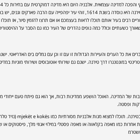
אך במ
למרות שבנו של הוקסה, ראמיז עליה, היה נשיא מאז 1992. בירת אלבניה היא טירנה היא נוסדה בשנת 1614, זוהי עיר יפהפייה עם הרבה פארקים וגנים, יש 
ריים רבים בעיר אותם תוכלו לראות בעצמכם או אם תרצו להזמין סיור, אז תוכלו 
" שאורך כשעתיים וכולל כמה נופים נהדרים של העיר כמו גם הסבר על ההיסטורי
את כל הערים והעיירות הגדולות זו עם זו וכן עם נמלים בים האדריאטי. ישנם
ינטי במונטנגרו דרך טירנה. ישנם גם שירותי אוטובוסים ושירותי מוניות במדינ
ת של המדינה. האוכל הושפע ממדינות רבות, אך הוא גם פיתח טעם ייחודי מש
קות ופסטה.
אלבניה מציעה מגוון רחב של מאכלים טעימים שתוכלו לנסות במהלך שהותכם בטירנה. תוכלו למצוא מנות אלבניות 
אחרות כמו מאפה בקלאווה או מאפה פסטלי במילוי אגוזי מלך, פיסטוקים או ש
ושטרמ