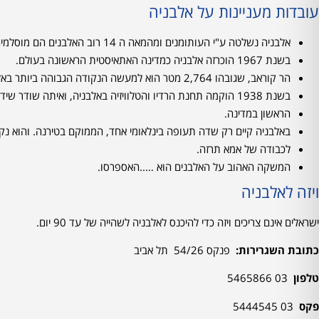
עובדות מעניינות על אלבניה
אלבניה נשלטה ע"י העותומנים ומהמאה ה 14 רוב האלבנים הם מוסלמים.
בשנת 1967 הוכרזה אלבניה כמדינה האתאיסטית הראשונה בעולם.
הר קוראב, שגובהו 2,764 מטר הוא למעשה הנקודה הגבוהה ביותר באלבניה.
בשנת 1938 הוקמה תחנת הרדיו והטלוויזיה באלבניה, ואיתה שודר שידור הרדיו
הראשון במדינה.
באלבניה קיים רק שדה תעופה בינלאומי אחד, הממוקם בטירנה. והוא נק
לכבודה של אמא תרזה.
המשקה האהוב על האלבנים הוא …..האספרסו.
ויזה לאלבניה
ישראלים אינם צריכים ויזה כדי להיכנס לאלבניה לשהייה של עד 90 יום.
כתובת השגרירות
:
פנקס 54/26 תל אביב
טלפון
03 5465866
פקס
03 5444545