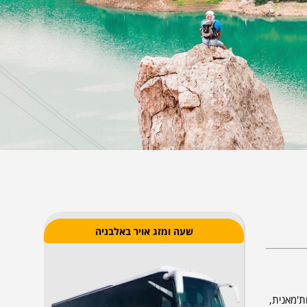
שעה ומזג אויר באלבניה
ה העות'מאנית,