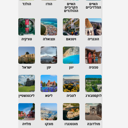
האיים
האיים
הודו
הולנד
המלדיביים
הקריביים
ההולנדים
הונגריה
ויטנאם
ונצואלה
טורקיה
טנזניה
יוון
יפן
ישראל
לוקסמבורג
לטביה
ליטא
ליכטנשטיין
מולדובה
מונטנגרו
מונקו
מלזיה