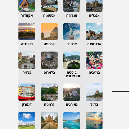
אנגליה
אנדורה
אסטוניה
אקוודור
ארגנטינה
ארה"ב
ארמניה
בולגריה
בוליביה
בוסניה
בלארוס
בלגיה
והרצגובינה
ברזיל
גאורגיה
גרמניה
דנמרק