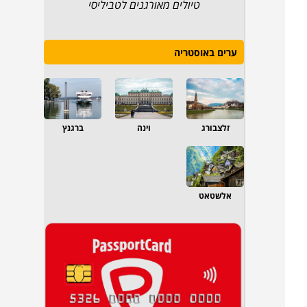
טיולים מאורגנים לטביליסי
ערים באוסטריה
זלצבורג
וינה
ברגנץ
אלשטאט