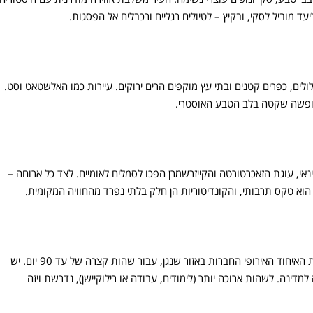
 מוביל לסקי, ובקיץ – לטיולים רגליים ורכבלים אל הפסגות.
ולים, כפרים קטנים ובתי עץ מוקפים הרים ירוקים. עיירות כמו האלשטאט וסט.
לחופשה שקטה בלב הטבע האוסטרי.
נאי, עוגת הזאכרטורטה והקייזרשמרן הפכו לסמלים לאומיים. לצד כל ארוחה –
וא טקס תרבותי, והקונדיטוריות הן חלק בלתי נפרד מהחוויה המקומית.
אזרחים ישראלים אינם נדרשים לוויזה לצורך כניסה לאוסטריה או למדינות האיחוד האירופי החברות באזור שנגן, עבור שהות קצרה של עד 90 יום. יש
ינה. לשהות ארוכה יותר (לימודים, עבודה או רילוקיישן), נדרשת ויזה