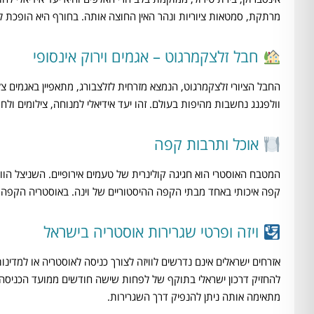
מרתקת, סמטאות ציוריות ונהר האין החוצה אותה. בחורף היא הופכת ליעד
חבל זלצקמרגוט – אגמים וירוק אינסופי
החבל הציורי זלצקמרגוט, הנמצא מזרחית לזלצבורג, מתאפיין באגמים צל
וולפגנג נחשבות מהיפות בעולם. זהו יעד אידיאלי למנוחה, צילומים ו
אוכל ותרבות קפה
המטבח האוסטרי הוא חגיגה קולינרית של טעמים אירופיים. השניצל הווי
קפה איכותי באחד מבתי הקפה ההיסטוריים של וינה. באוסטריה הקפה ה
ויזה ופרטי שגרירות אוסטריה בישראל
להחזיק דרכון ישראלי בתוקף של לפחות שישה חודשים ממועד הכניסה למד
מתאימה אותה ניתן להנפיק דרך השגרירות.