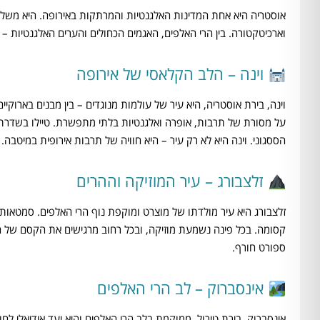
אוסטריה היא אחת המדינות האלגנטיות והמרתקות באירופה. היא משלב
וארכיטקטורה. בין הרי האלפים, האגמים הכחולים והערים האלגנטיות – א
וינה – הלב הקלאסי של אירופה
וינה, בירת אוסטריה, היא עיר של עולמות מנוגדים – בין מבנים בארוקי
על מסורת של תרבות, אופרה ואלגנטיות בלתי מתפשרת. טיילו בשדרת
הססגוני. וינה היא לא רק עיר – היא חוויה של תרבות אירופית במיטבה.
זלצבורג – עיר המוזיקה וההרים
זלצבורג היא עיר מולדתו של מוצרט ומוקפת נוף הרי האלפים. סמטאות
קסומה. בכל פינה נשמעת מוזיקה, ובכל רחוב מרגישים את הקסם של הה
ספורט חורף.
אינסברוק – לב הרי האלפים
אינסברוק, בירת טירול, ממוקמת בלב הרי האלפים והיא יעד אידיאלי לחו