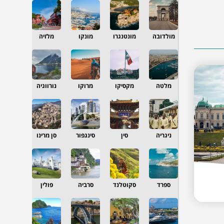
מולדובה
מונטנגרו
מונקו
מלזיה
מלטה
מקסיקו
מרוקו
נורווגיה
ניגריה
סין
סינגפור
סן מרינו
ספרד
סקוטלנד
סרביה
פולין