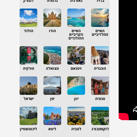
ברזיל
גאורגיה
גרמניה
דנמרק
האיים
האיים
הודו
הולנד
המלדיביים
הקריביים
ההולנדים
הונגריה
ויטנאם
ונצואלה
טורקיה
טנזניה
יוון
יפן
ישראל
לוקסמבורג
לטביה
ליטא
ליכטנשטיין