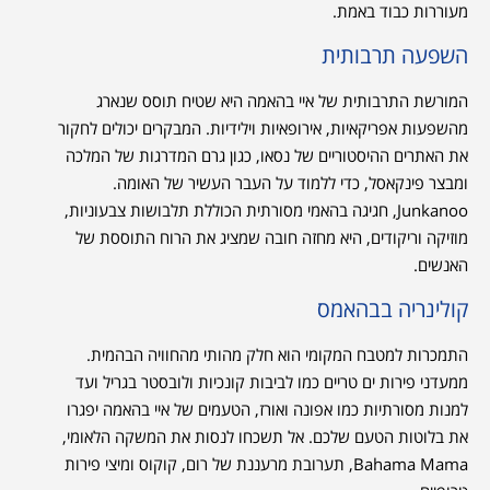
מעוררות כבוד באמת.
השפעה תרבותית
המורשת התרבותית של איי בהאמה היא שטיח תוסס שנארג
מהשפעות אפריקאיות, אירופאיות וילידיות. המבקרים יכולים לחקור
את האתרים ההיסטוריים של נסאו, כגון גרם המדרגות של המלכה
ומבצר פינקאסל, כדי ללמוד על העבר העשיר של האומה.
Junkanoo, חגיגה בהאמי מסורתית הכוללת תלבושות צבעוניות,
מוזיקה וריקודים, היא מחזה חובה שמציג את הרוח התוססת של
האנשים.
קולינריה בבהאמס
התמכרות למטבח המקומי הוא חלק מהותי מהחוויה הבהמית.
ממעדני פירות ים טריים כמו לביבות קונכיות ולובסטר בגריל ועד
למנות מסורתיות כמו אפונה ואורז, הטעמים של איי בהאמה יפגרו
את בלוטות הטעם שלכם. אל תשכחו לנסות את המשקה הלאומי,
Bahama Mama, תערובת מרעננת של רום, קוקוס ומיצי פירות