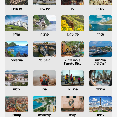
ניגריה
סין
סינגפור
סן מרינו
ספרד
סקוטלנד
סרביה
פולין
פולינזיה
פורטו ריקו -
פורטוגל
פיליפינים
הצרפתית
Puerto Rico
פינלנד
פרגוואי
פרו
צ'כיה
צרפת
קובה
קולומביה
קוסובו