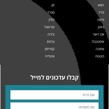
רומא
יוון
פריז
ספרד
ורשה
פולין
באקו
פורטוגל
אבו דאבי
צ'כיה
איסטנבול
צרפת
אתונה
קפריסין
בוגוטה
איטליה
קבלו עדכונים למייל