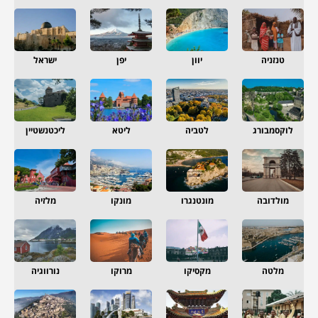
טנזניה
יוון
יפן
ישראל
לוקסמבורג
לטביה
ליטא
ליכטנשטיין
מולדובה
מונטנגרו
מונקו
מלזיה
מלטה
מקסיקו
מרוקו
נורווגיה