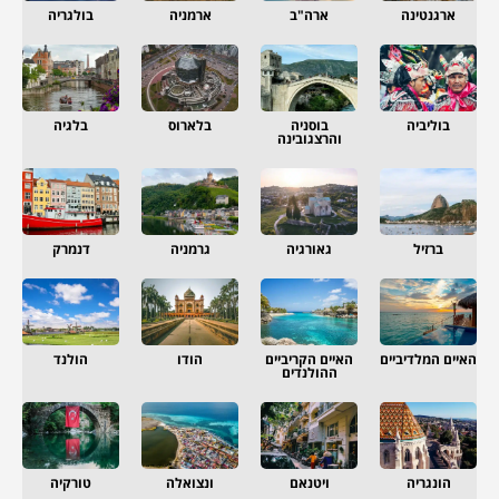
ארגנטינה
ארה"ב
ארמניה
בולגריה
בוליביה
בוסניה
בלארוס
בלגיה
והרצגובינה
ברזיל
גאורגיה
גרמניה
דנמרק
האיים המלדיביים
האיים הקריביים
הודו
הולנד
ההולנדים
הונגריה
ויטנאם
ונצואלה
טורקיה