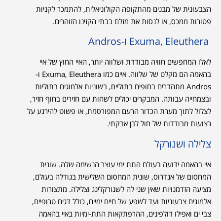
הצבעונית של מבנים מהתקופה הקולוניאלית, להתמכר לקניות
פטורות ממכס, או לנסות את מזלם בבתי הקזינו הזוהרים.
Exuma, Eleuthera ו-Andros
לאלו המחפשים חוויה מבודדת ושלווה יותר, האיי החוץ של איי
בהאמה הם מקלט של שלווה. איים כמו Exuma, Eleuthera ו-
Andros מתהדרים בחופים בתוליים, בשוניות אלמוגים בתוליות
ובצמחייה עבותה. המבקרים יכולים לשחות עם חזירים בחוף חזיר,
לצלול לתוך מערת הכדור הרעם המפורסמת, או פשוט להירגע על
רצועות מבודדות של חול לבן אבקתי.
צלילה ושנורקל
איי בהאמה ידועה בעולם התת ימי עוצר הנשימה שלה. שונית
המחסום של אנדרוס, שונית המחסום השלישית בגודלה בעולם,
מציעה הזדמנויות שאין שני לה לשנורקלינג וצלילה. מתצורות
אלמוגים צבעוניות ועד לשפע של חיים ימיים, כולל דגים טרופיים,
צבי ים ואפילו דולפינים, ההרפתקאות התת-ימיות באיי בהאמה