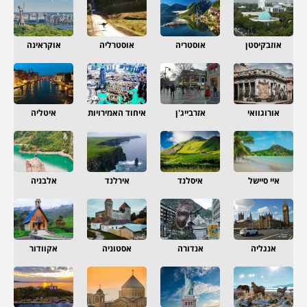
אוזבקיסטן
אוסטריה
אוסטרליה
אוקראינה
אורוגוואי
אזרבייג'ן
איחוד האמירויות
איטליה
איי סיישל
איסלנד
אירלנד
אלבניה
אנגליה
אנדורה
אסטוניה
אקוודור