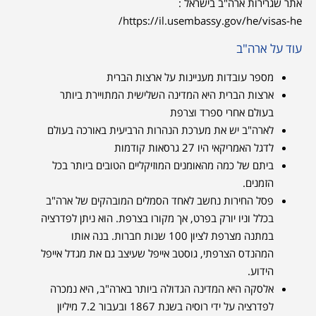
אתר שגרירות ארה"ב בישראל :
https://il.usembassy.gov/he/visas-he/
עוד על ארה"ב
מספר עובדות מעניינות על ארצות הברית
ארצות הברית היא המדינה השלישית המתויירת ביותר
בעולם אחרי ספרד וצרפת
לארה"ב יש את מערכת הנהרות הרביעית באורכה בעולם
לדגל האמריקאי היו 27 גרסאות קודמות
ביתם של כמה מהאומנים המוזיקליים הטובים ביותר בכל
הזמנים.
פסל החירות נחשב לאחד הסמלים המובהקים של ארה"ב
בכלל וניו יורק בפרט, אך מקורו בצרפת. הוא ניתן לפדרציה
במתנה מצרפת לציון 100 שנות חברות. בנה אותו
המהנדס הצרפתי, גוסטב אייפל שעיצב גם את מגדל אייפל
הידוע.
אלסקה היא המדינה הגדולה ביותר בארה"ב, היא נמכרה
לפדרציה על ידי רוסיה בשנת 1867 ובעבור 7.2 מיליון