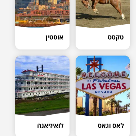
טקסס
אוסטין
לאס וגאס
לואיזיאנה