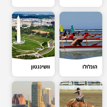
הונלולו
וושינגטון