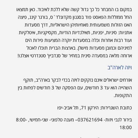
במקום בו המבחר כל כך גדול קשה שלא ללכת לאיבוד. כאן תמצאו
החל ממזללות הפאסט פוד בסגנון מקדונלד`ס, בורגר קינג, פיצה
האט הזולות משמעותית מאחיותיהן הישראליות, דרך מסעדות
אתניות: סיניות, יפניות, תאילנדיות הודיות, מקסיקניות, איטלקיות
ועוד רבות אחרות וכלה במסעדות יוקרה המציעות פירות הים
למיניהם וכמובן מסעדות מישלן. בארצות הברית תוכלו לאכול
ארוחה מלאה במסעדה סינית במחיר של סנדביץ' סטנדרטי אצלנו!
ויזה לארה"ב
אזרחים ישראלים אינם נזקקים לויזה בכדי לבקר בארה"ב, תוקף
השהייה הוא עד 3 חודשים, עם הפסקה של 3 חודשים לפחות בין
התקופות.
כתובת השגרירות:
הירקון 71, תל אביב-יפו
בירור לגבי ויזות- 037621694– מענה טלפוני- שני-חמישי, 8:00-
18:00