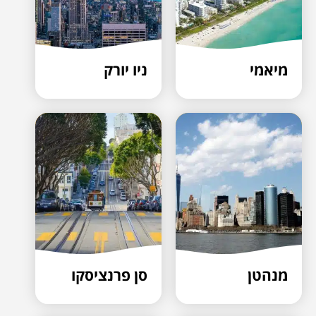
מיאמי
ניו יורק
מנהטן
סן פרנציסקו