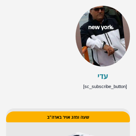
עדי
[sc_subscribe_button]
שעה ומזג אויר בארה"ב