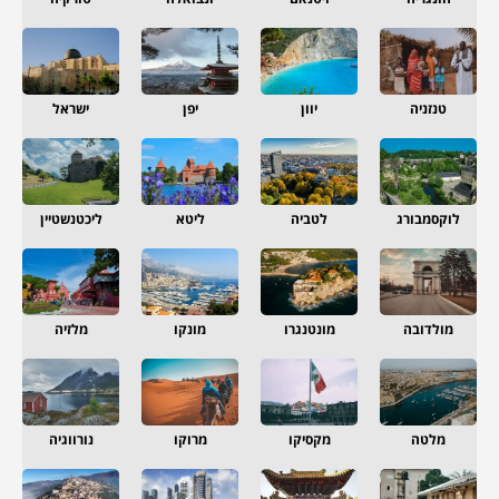
טנזניה
יוון
יפן
ישראל
לוקסמבורג
לטביה
ליטא
ליכטנשטיין
מולדובה
מונטנגרו
מונקו
מלזיה
מלטה
מקסיקו
מרוקו
נורווגיה