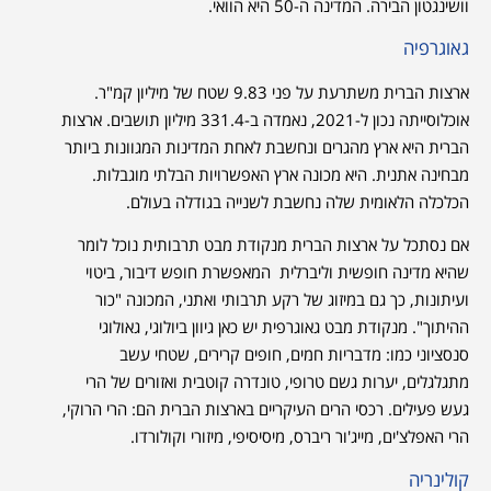
וושינגטון הבירה. המדינה ה-50 היא הוואי.
גאוגרפיה
ארצות הברית משתרעת על פני 9.83 שטח של מיליון קמ"ר.
אוכלוסייתה נכון ל-2021, נאמדה ב-331.4 מיליון תושבים. ארצות
הברית היא ארץ מהגרים ונחשבת לאחת המדינות המגוונות ביותר
מבחינה אתנית. היא מכונה ארץ האפשרויות הבלתי מוגבלות.
הכלכלה הלאומית שלה נחשבת לשנייה בגודלה בעולם.
אם נסתכל על ארצות הברית מנקודת מבט תרבותית נוכל לומר
שהיא מדינה חופשית וליברלית המאפשרת חופש דיבור, ביטוי
ועיתונות, כך גם במיזוג של רקע תרבותי ואתני, המכונה "כור
ההיתוך". מנקודת מבט גאוגרפית יש כאן גיוון ביולוגי, גאולוגי
סנסציוני כמו: מדבריות חמים, חופים קרירים, שטחי עשב
מתגלגלים, יערות גשם טרופי, טונדרה קוטבית ואזורים של הרי
געש פעילים. רכסי הרים העיקריים בארצות הברית הם: הרי הרוקי,
הרי האפלצ'ים, מייג'ור ריברס, מיסיסיפי, מיזורי וקולורדו.
קולינריה