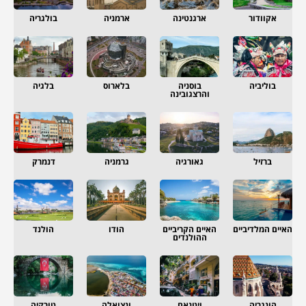
אקוודור
ארגנטינה
ארמניה
בולגריה
בוליביה
בוסניה
בלארוס
בלגיה
והרצגובינה
ברזיל
גאורגיה
גרמניה
דנמרק
האיים המלדיביים
האיים הקריביים
הודו
הולנד
ההולנדים
הונגריה
ויטנאם
ונצואלה
טורקיה