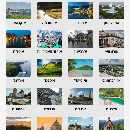
אוזבקיסטן
אוסטריה
אוסטרליה
אוקראינה
אורוגוואי
אזרבייג'ן
איחוד האמירויות
איטליה
איי הבהאמס
איי סיישל
איסלנד
אירלנד
אלבניה
אנגליה
אנדורה
אסטוניה