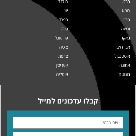
ברלין
הולנד
רומא
יוון
פריז
ספרד
ורשה
פולין
באקו
פורטוגל
אבו דאבי
צ'כיה
איסטנבול
צרפת
אתונה
קפריסין
בוגוטה
איטליה
קבלו עדכונים למייל