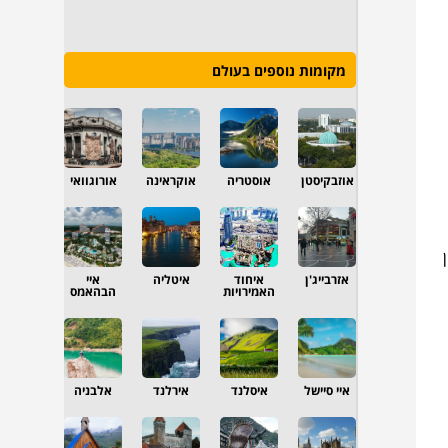
מקומות נוספים בעולם
אוזבקיסטן
אוסטריה
אוקראינה
אורוגוואי
אזרבייג'ן
איחוד
איטליה
איי
האמירויות
הבהאמס
איי סיישל
איסלנד
אירלנד
אלבניה