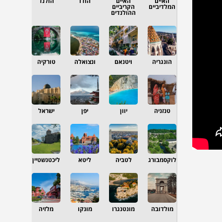
האיים
האיים
הודו
הולנד
המלדיביים
הקריביים
ההולנדים
הונגריה
ויטנאם
ונצואלה
טורקיה
טנזניה
יוון
יפן
ישראל
לוקסמבורג
לטביה
ליטא
ליכטנשטיין
מולדובה
מונטנגרו
מונקו
מלזיה