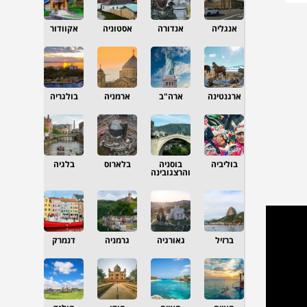
אנגליה
אנדורה
אסטוניה
אקוודור
ארגנטינה
ארה"ב
ארמניה
בולגריה
בוליביה
בוסניה
בלארוס
בלגיה
והרצגובינה
ברזיל
גאורגיה
גרמניה
דנמרק