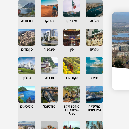
מלטה
מקסיקו
מרוקו
נורווגיה
ניגריה
סין
סינגפור
סן מרינו
ספרד
סקוטלנד
סרביה
פולין
פולינזיה
פורטו ריקו
פורטוגל
פיליפינים
הצרפתית
- Puerto
Rico