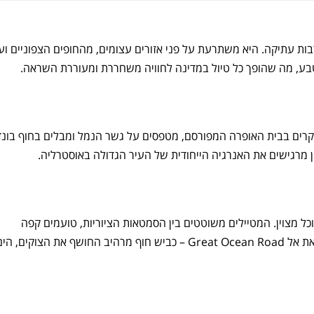
רבות עתיקה. היא משתרעת על פני אזורים עצומים, מהחופים הצפוניים וע
בע, מה שהופך כל טיול במדינה לחוויה משחררת ומעוררת השראה.
קרים בבית האופרה המפורסם, מטפסים על גשר הנמל ומבלים בחוף בונד
זון מרגישים את האנרגיה הייחודית של העיר הגדולה באוסטרליה.
כל מצוין. המטיילים משוטטים בין הסמטאות הציוריות, טועמים קפה
מעולה וחווים אווירה אירופית באוסטרליה הדרומית. מכאן ניתן לצאת אל Great Ocean Road – כביש חוף מרהיב החושף את הצוקים, ה