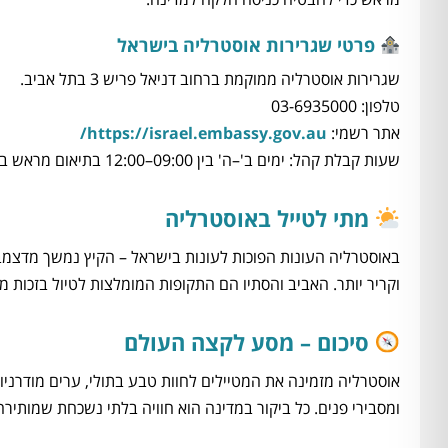
פרטי שגרירות אוסטרליה בישראל
שגרירות אוסטרליה ממוקמת ברחוב דניאל פריש 3 בתל אביב.
טלפון: 03-6935000
אתר רשמי:
https://israel.embassy.gov.au/
שעות קבלת קהל: ימים ב'–ה' בין 09:00–12:00 בתיאום מראש בלבד.
מתי לטייל באוסטרליה
באוסטרליה העונות הפוכות לעונות בישראל – הקיץ נמשך מדצמבר 
וקריר יותר. האביב והסתיו הם התקופות המומלצות לטיול בזכות מז
סיכום – מסע לקצה העולם
אוסטרליה מזמינה את המטיילים לחוות טבע בתולי, ערים מודרניות
ומסבירי פנים. כל ביקור במדינה הוא חוויה בלתי נשכחת שמותיר