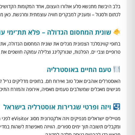
בלב היבשת מתנשא סלע אולורו העצום, אחד המקומות הקדושים 
לכתום ולסגול – ומעניק למבקרים חוויה עוצמתית ומרגשת. כאן 
שונית המחסום הגדולה – פלא תת־ימי עו
בחופי קווינסלנד הצפונית מגלים את שונית המחסום הגדולה, אתר
טרופיים וצבי ים. הפלגות, שנורקלינג וצלילה עמוקה חושפים א
טעם החיים באוסטרליה
האוסטרלים אוהבים אוכל טוב ואירוח חם. בחופים מדליקים גריל
מגישים מאכלים שמשלבים טעמים מאסיה, אירופה והמזרח התיכון.
ויזה ופרטי שגרירות אוסטרליה בישראל
מטיילים יש
מראש כדי להבטיח כניסה חלקה למדינה.