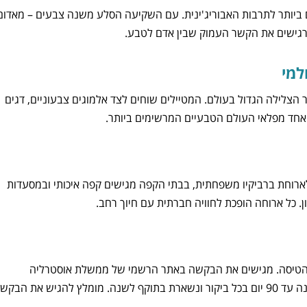
ביותר לתרבות האבוריג'ינית. עם השקיעה הסלע משנה צבעים – מאדום
מרגישים את הקשר העמוק שבין אדם לטבע.
למי
 הצלילה הגדול בעולם. המטיילים שוחים לצד אלמוגים צבעוניים, דגים
ת אחד מפלאי העולם הטבעיים המרשימים ביותר.
 לארוחת ברביקיו משפחתית, בבתי הקפה מגישים קפה איכותי ובמסעדות
 כל ארוחה הופכת לחוויה חברתית עם חיוך רחב.
ראלים מנפיקים ויזה אלקטרונית מסוג eVisitor לפני הטיסה. מגישים את הבקשה באתר הרשמי של ממשלת אוסטרליה
ומקבלים תשובה תוך ימים ספורים. הוויזה מאפשרת לשהות במדינה עד 90 יום בכל ביקור ונשארת בתוקף לשנה. מומלץ להגיש את הבק