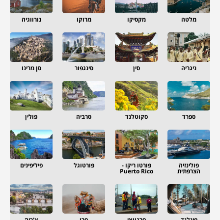
מלטה
מקסיקו
מרוקו
נורווגיה
ניגריה
סין
סינגפור
סן מרינו
ספרד
סקוטלנד
סרביה
פולין
פולינזיה
פורטו ריקו -
פורטוגל
פיליפינים
הצרפתית
Puerto Rico
פינלנד
פרגוואי
פרו
צ'כיה