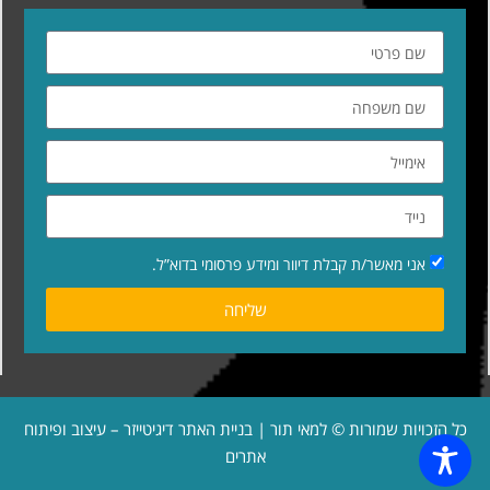
אני מאשר/ת קבלת דיוור ומידע פרסומי בדוא”ל.
שליחה
כל הזכויות שמורות © למאי תור | בניית האתר
דיגיטייזר – עיצוב ופיתוח
אתרים