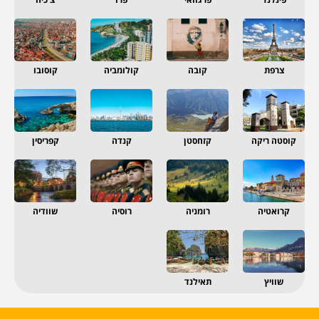
צרפת
קובה
קולומביה
קוסובו
קוסטה ריקה
קזחסטן
קנדה
קפריסין
קרואטיה
רומניה
רוסיה
שוודיה
שוויץ
תאילנד