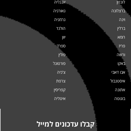
לונדון
אנגליה
ברצלונה
גאורגיה
וינה
גרמניה
ברלין
הולנד
רומא
יוון
פריז
ספרד
ורשה
פולין
באקו
פורטוגל
אבו דאבי
צ'כיה
איסטנבול
צרפת
אתונה
קפריסין
בוגוטה
איטליה
קבלו עדכונים למייל