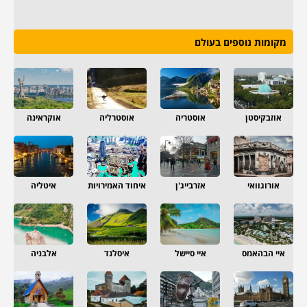
מקומות נוספים בעולם
אוזבקיסטן
אוסטריה
אוסטרליה
אוקראינה
אורוגוואי
אזרבייג'ן
איחוד האמירויות
איטליה
איי הבהאמס
איי סיישל
איסלנד
אלבניה