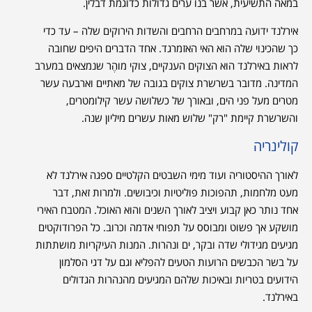
במאה התשיעית, אשר בנו ערים גדולות כדוגמת דבלין.
אירלנד ידועה במרחבים הרחבים והשדות הירוקים שלה – עד כדי
כך שהכינוי שלה הוא האי האזמרגד. אחד הדברים היפים שחובה
לראות באירלנד הוא הצוקים הענקיים, צוקי מוהֶר שנמצאים במערב
המדינה. מדובר בשרשרת צוקים בגובה של מאתיים וארבעה עשר
מטרים מעל פני הים, ובאורך של כשלושה עשר קילומטרים,
והשרשרת קיימת "רק" שלוש מאות עשרים מיליון שנה.
קולינריה
לאורך ההיסטוריה ועוד מימי השבטים הקלטיים ספגה אירלנד לא
מעט מלחמות, תהפוכות פוליטיות וכיבושים. ולמרות זאת, דבר
אחד נותר כאן קבוע ויציב לאורך השנים והוא האוכל. המטבח האירי
מושקע אך פשוט ומבוסס על תפוחי אדמה וכרוב. כל הפרודוקטים
מגיעים מגידולי שדה ובקר, ים ונהרות. המנות העיקריות מושתתות
על בשר הכבשים הרועות הטעים להפליא וגם על דגי הסלמון
הידועים בטריות ובאיכות שלהם המגיעים מהנהרות הגדולים
באירלנד.