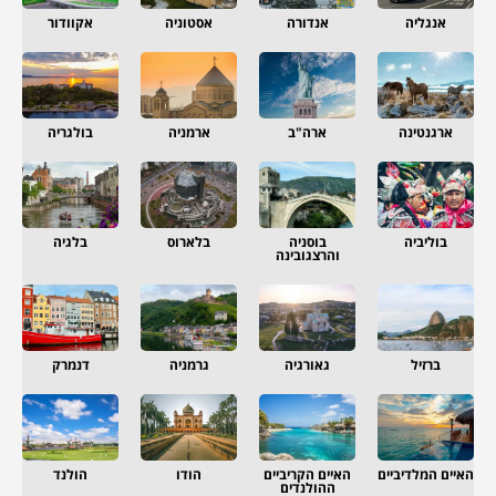
אנגליה
אנדורה
אסטוניה
אקוודור
ארגנטינה
ארה"ב
ארמניה
בולגריה
בוליביה
בוסניה
בלארוס
בלגיה
והרצגובינה
ברזיל
גאורגיה
גרמניה
דנמרק
האיים המלדיביים
האיים הקריביים
הודו
הולנד
ההולנדים