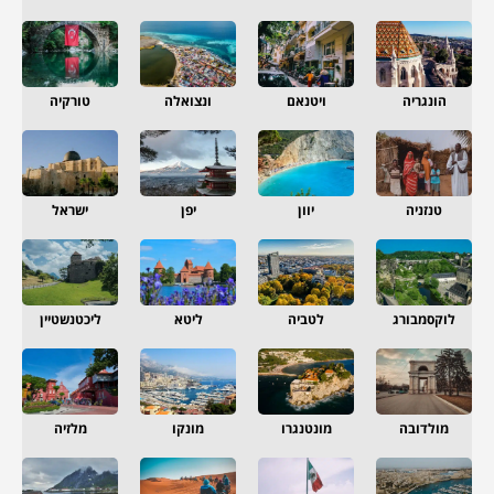
הונגריה
ויטנאם
ונצואלה
טורקיה
טנזניה
יוון
יפן
ישראל
לוקסמבורג
לטביה
ליטא
ליכטנשטיין
מולדובה
מונטנגרו
מונקו
מלזיה