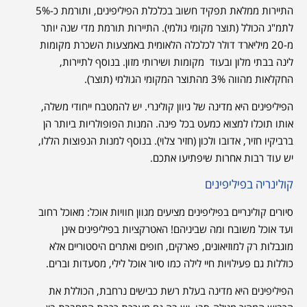
התיירות ממלאת תפקיד חשוב בכלכלת הפיליפינים, ותורמת כ-5%
לתמ"ג הכולל (תוצר מקומי גולמי). התיירות תורמת מדי שנה יותר
מ-20 מיליארד דולר לכלכלה הלאומית באמצעות השכרת מקומות
לינה בבתי מלון ובעוד מקומות ושירותי מזון. בנוסף לתיירות,
החקלאות מהווה 3% מהתוצר המקומי הגולמי (תוצר).
הפיליפינים היא מדינה של גיוון קולינרי. יש להמטבח ייחודי משלה,
אותו תוכלו למצוא כמעט בכל פינה. המנות הפופולריות ביותר הן
ברביקיו חזיר, אדובו ולכון (חזיר צלוי). בנוסף למנות הנפוצות הללו,
יש עוד רבות אחרות שיפתיעו אתכם.
קולינריה בפיליפינים
סיורים קולינריים בפיליפינים מציעים מגוון חוויות אוכל: מאוכל רחוב
ועד אוכל משובח ומה שביניהם! האטרקציות בפיליפינים אינן
מוגבלות רק למוזיאונים, פארקים, חופים ואתרים היסטוריים אלא
כוללות גם פעילויות חיי לילה כמו סיור אוכל לילי, מסעדות וברים.
הפיליפינים היא מדינה בעלת רשת כבישים נרחבת, הכוללת את