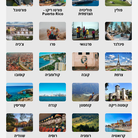
פולין
פולינזיה
פורטו ריקו -
פורטוגל
הצרפתית
Puerto Rico
פינלנד
פרגוואי
פרו
צ'כיה
צרפת
קובה
קולומביה
קוסובו
קוסטה ריקה
קזחסטן
קנדה
קפריסין
קרואטיה
רומניה
רוסיה
שוודיה