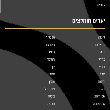
שופינג
יעדים מומלצים
לונדון
אנגליה
ברצלונה
גאורגיה
וינה
גרמניה
ברלין
הולנד
רומא
יוון
פריז
ספרד
ורשה
פולין
באקו
פורטוגל
אבו דאבי
צ'כיה
איסטנבול
צרפת