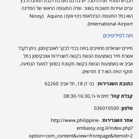
הכביש המהיר מנילה-סבו. יש בה גם מערכת רכבת המחברת בין
ערים ועיירות חשובות באזור. שדה התעופה הראשי של המדינה
הוא נמל התעופה הבינלאומי נינוי אקינו Ninoy) Aquino
International Airport).
ויזה לפיליפינים
תיירים ישראלים מחוייבים בויזה בכדי לבקר לאוזבקיסטן. ניתן לקבל
אשרת תייר באמצעות הגשת בקשה לשגרירות אוזבקיסטן בתל
אביב או באמצעות הגשת בקשה מקוונת בסמוך למועד הנסיעה,
תוקף הויזה הוא ל 3 חודשים.
כתובת השגרירות
:
בני דן 18, תל אביב 62260
קבלת קהל
: ימים א'-ה',08:30-16:30
טלפון
: 036010500
אתר השגרירות
:
http://www.philippine-
embassy.org.il/index.php?
option=com_content&view=frontpage&Itemid=2