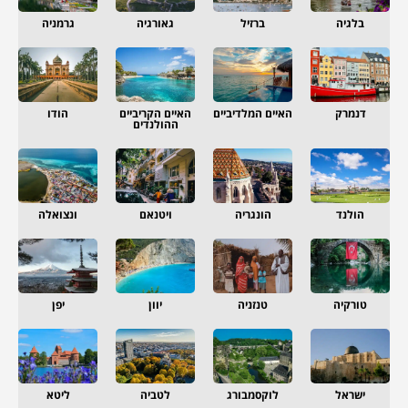
בלגיה
ברזיל
גאורגיה
גרמניה
דנמרק
האיים המלדיביים
האיים הקריביים
הודו
ההולנדים
הולנד
הונגריה
ויטנאם
ונצואלה
טורקיה
טנזניה
יוון
יפן
ישראל
לוקסמבורג
לטביה
ליטא