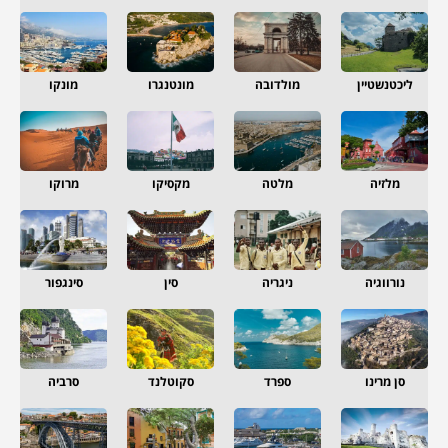
ליכטנשטיין
מולדובה
מונטנגרו
מונקו
מלזיה
מלטה
מקסיקו
מרוקו
נורווגיה
ניגריה
סין
סינגפור
סן מרינו
ספרד
סקוטלנד
סרביה