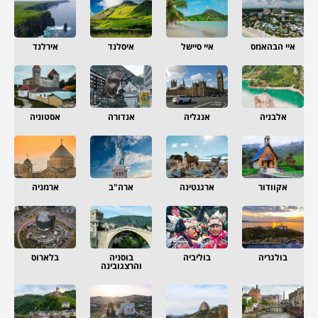
איי הבהאמס
איי סיישל
איסלנד
אירלנד
אלבניה
אנגליה
אנדורה
אסטוניה
אקוודור
ארגנטינה
ארה"ב
ארמניה
בולגריה
בוליביה
בוסניה
בלארוס
והרצגובינה