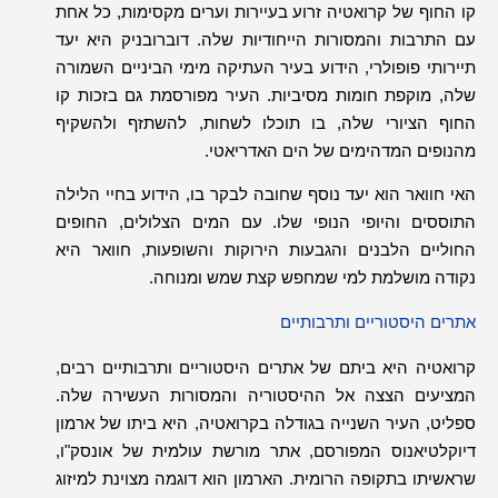
קו החוף של קרואטיה זרוע בעיירות וערים מקסימות
,
כל אחת
עם התרבות והמסורות הייחודיות שלה
.
דוברובניק היא יעד
תיירותי פופולרי
,
הידוע בעיר העתיקה מימי הביניים השמורה
שלה
,
מוקפת חומות מסיביות
.
העיר מפורסמת גם בזכות קו
החוף הציורי שלה
,
בו תוכלו לשחות
,
להשתזף ולהשקיף
מהנופים המדהימים של הים האדריאטי
.
האי חוואר הוא יעד נוסף שחובה לבקר בו
,
הידוע בחיי הלילה
התוססים והיופי הנופי שלו
.
עם המים הצלולים
,
החופים
החוליים הלבנים והגבעות הירוקות והשופעות
,
חוואר היא
נקודה מושלמת למי שמחפש קצת שמש ומנוחה
.
אתרים היסטוריים ותרבותיים
קרואטיה היא ביתם של אתרים היסטוריים ותרבותיים רבים
,
המציעים הצצה אל ההיסטוריה והמסורות העשירה שלה
.
ספליט
,
העיר השנייה בגודלה בקרואטיה
,
היא ביתו של ארמון
דיוקלטיאנוס המפורסם
,
אתר מורשת עולמית של אונסק
"
ו
,
שראשיתו בתקופה הרומית
.
הארמון הוא דוגמה מצוינת למיזוג