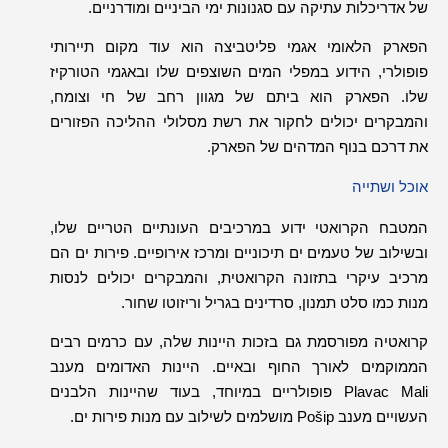
של אדריכלות עתיקה עם סגנונות ימי הביניים ומודרניים
.
הפארק הלאומי אגמי פליטביצה הוא עוד מקום תיירותי
פופולרי
,
הידוע במפלי המים השוצפים שלו ובאגמי הטורקיז
שלו
.
הפארק הוא ביתם של מגוון רחב של חי וצומח
,
והמבקרים יכולים לחקור את רשת מסלולי ההליכה הפזורים
את דרכם בנוף המדהים של הפארק
.
אוכל ושתייה
המטבח הקרואטי ידוע במרכיבים העונתיים הטריים שלו
,
ובשילוב של טעמים ים תיכוניים ומרכז אירופיים
.
פירות ים הם
מרכיב עיקרי בתזונה הקרואטית
,
והמבקרים יכולים לנסות
מנות כמו סלט תמנון
,
סרדינים בגריל וריזוטו שחור
.
קרואטיה מפורסמת גם בזכות היינות שלה
,
עם כרמים רבים
הממוקמים לאורך החוף ובאיים
.
היינות האדומים מענב
Plavac Mali
פופולריים במיוחד
,
בעוד שהיינות הלבנים
העשויים מענב
Pošip
מושלמים לשילוב עם מנות פירות ים
.