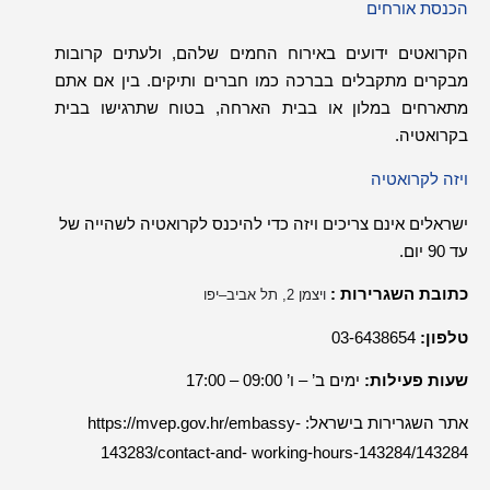
הכנסת אורחים
הקרואטים ידועים באירוח החמים שלהם
,
ולעתים קרובות
מבקרים מתקבלים בברכה כמו חברים ותיקים
.
בין אם אתם
מתארחים במלון או בבית הארחה
,
בטוח שתרגישו בבית
בקרואטיה
.
ויזה לקרואטיה
ישראלים אינם צריכים ויזה כדי להיכנס לקרואטיה לשהייה של
עד
90
יום
.
כתובת ה
שגרירות
:
ויצמן‬
2,
תל אביב
–
יפו
טלפון
:
03-6438654
שעות פעילות
:
ימים ב’ – ו’
09:00 – 17:00
אתר השגרירות בישראל
:
https://mvep.gov.hr/embassy-
143283/contact-and- working-hours-143284/143284