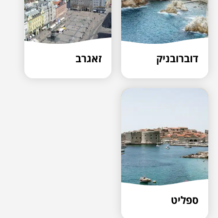
דוברובניק
זאגרב
ספליט