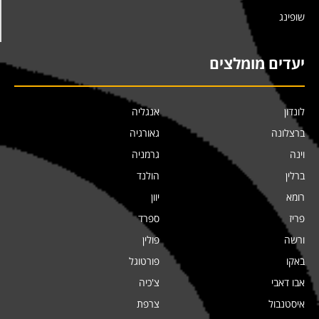
שופינג
יעדים מומלצים
לונדון
אנגליה
ברצלונה
גאורגיה
וינה
גרמניה
ברלין
הולנד
רומא
יוון
פריז
ספרד
ורשה
פולין
באקו
פורטוגל
אבו דאבי
צ'כיה
איסטנבול
צרפת