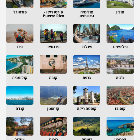
פולין
פולינזיה
פורטו ריקו -
פורטוגל
הצרפתית
Puerto Rico
פיליפינים
פינלנד
פרגוואי
פרו
צ'כיה
צרפת
קובה
קולומביה
קוסובו
קוסטה ריקה
קזחסטן
קנדה
קפריסין
רומניה
רוסיה
שוודיה