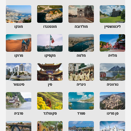
ליכטנשטיין
מולדובה
מונטנגרו
מונקו
מלזיה
מלטה
מקסיקו
מרוקו
נורווגיה
ניגריה
סין
סינגפור
סן מרינו
ספרד
סקוטלנד
סרביה