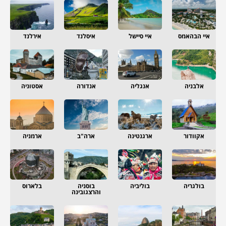
איי הבהאמס
איי סיישל
איסלנד
אירלנד
אלבניה
אנגליה
אנדורה
אסטוניה
אקוודור
ארגנטינה
ארה"ב
ארמניה
בולגריה
בוליביה
בוסניה
בלארוס
והרצגובינה