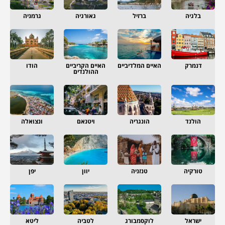
בלגיה
ברזיל
גאורגיה
גרמניה
דנמרק
האיים המלדיביים
האיים הקריביים
הודו
ההולנדים
הולנד
הונגריה
ויטנאם
ונצואלה
טורקיה
טנזניה
יוון
יפן
ישראל
לוקסמבורג
לטביה
ליטא