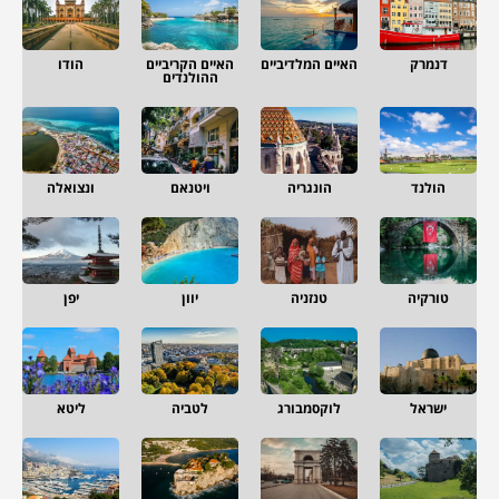
דנמרק
האיים המלדיביים
האיים הקריביים
הודו
ההולנדים
הולנד
הונגריה
ויטנאם
ונצואלה
טורקיה
טנזניה
יוון
יפן
ישראל
לוקסמבורג
לטביה
ליטא