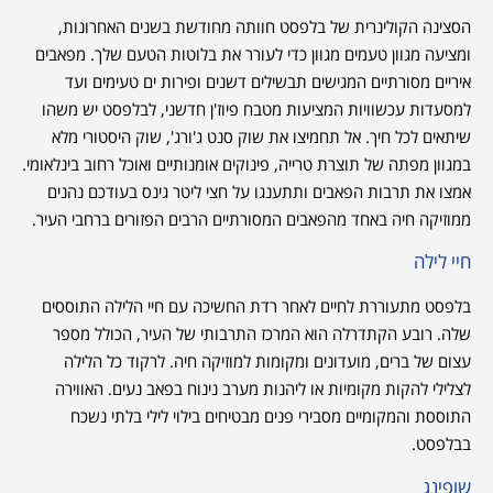
הסצינה הקולינרית של בלפסט חוותה מחודשת בשנים האחרונות,
ומציעה מגוון טעמים מגוון כדי לעורר את בלוטות הטעם שלך. מפאבים
איריים מסורתיים המגישים תבשילים דשנים ופירות ים טעימים ועד
למסעדות עכשוויות המציעות מטבח פיוז'ן חדשני, לבלפסט יש משהו
שיתאים לכל חיך. אל תחמיצו את שוק סנט ג'ורג', שוק היסטורי מלא
במגוון מפתה של תוצרת טרייה, פינוקים אומנותיים ואוכל רחוב בינלאומי.
אמצו את תרבות הפאבים ותתענגו על חצי ליטר גינס בעודכם נהנים
ממוזיקה חיה באחד מהפאבים המסורתיים הרבים הפזורים ברחבי העיר.
חיי לילה
בלפסט מתעוררת לחיים לאחר רדת החשיכה עם חיי הלילה התוססים
שלה. רובע הקתדרלה הוא המרכז התרבותי של העיר, הכולל מספר
עצום של ברים, מועדונים ומקומות למוזיקה חיה. לרקוד כל הלילה
לצלילי להקות מקומיות או ליהנות מערב נינוח בפאב נעים. האווירה
התוססת והמקומיים מסבירי פנים מבטיחים בילוי לילי בלתי נשכח
בבלפסט.
שופינג