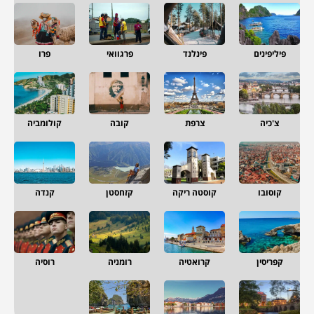
פיליפינים
פינלנד
פרגוואי
פרו
צ'כיה
צרפת
קובה
קולומביה
קוסובו
קוסטה ריקה
קזחסטן
קנדה
קפריסין
קרואטיה
רומניה
רוסיה