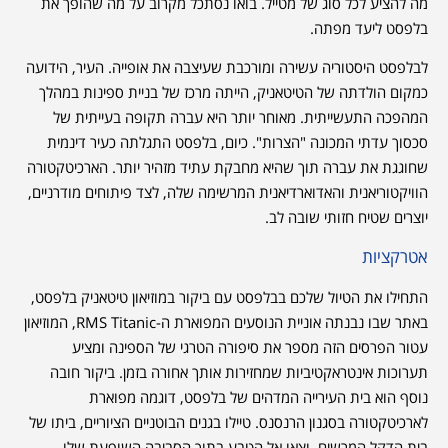
מה להציע לכל סוג של מטייל. בואו נסתכל מקרוב על מה שהופך את
בלפסט ליעד מפתה.
לבלפסט היסטוריה עשירה ומורכבת שעיצבה את אופייה. העיר, הידועה
כמקום הולדתה של הטיטאניק, הייתה מרכז של בניית ספינות במהלך
המהפכה התעשייתית. מאוחר יותר היא עברה תקופה בעייתית של
סכסוך עדתי המכונה "הצרות". כיום, בלפסט התגלתה כעיר דינמית
שחוגגת את עברה תוך שהיא מחבקת עתיד מזהיר יותר. הארכיטקטורה
הוויקטוריאנית והאדוארדיאנית המרשימה שלה, לצד פיתוחים מודרניים,
יוצרים שטיח חזותי שובה לב.
אטרקציות
התחילו את הטיול שלכם בבלפסט עם ביקור במוזיאון טיטאניק בלפסט,
באתר שבו נבנתה אוניית הנוסעים המפוארת ה-RMS Titanic, המוזיאון
עטור הפרסים הזה מספר את סיפורה הטרגי של הספינה ומציע
תערוכות אינטראקטיביות שמחזירות אותך אחורה בזמן. ביקור חובה
נוסף הוא בית העירייה המדהים של בלפסט, דוגמה מפוארת
לארכיטקטורה בסגנון הרנסנס. טיילו בגנים הבוטניים הציוריים, ביתו של
בית הדקל המרשים, וצאו אל הטבע בתוך הסביבה השופעת שלו.