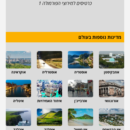
כרטיסים למירוצי הפורמולה 1
מדינות נוספות בעולם
אוזבקיסטן
אוסטריה
אוסטרליה
אוקראינה
אורוגוואי
אזרבייג'ן
איחוד האמירויות
איטליה
איי הבהאמס
איי סיישל
איסלנד
אירלנד