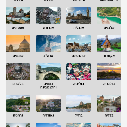
אלבניה
אנגליה
אנדורה
אסטוניה
אקוודור
ארגנטינה
ארה"ב
ארמניה
בולגריה
בוליביה
בוסניה
בלארוס
והרצגובינה
בלגיה
ברזיל
גאורגיה
גרמניה