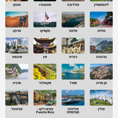
ליכטנשטיין
מולדובה
מונטנגרו
מונקו
מלזיה
מלטה
מקסיקו
מרוקו
נורווגיה
ניגריה
סין
סינגפור
סן מרינו
ספרד
סקוטלנד
סרביה
פולין
פולינזיה
פורטו ריקו -
פורטוגל
הצרפתית
Puerto Rico