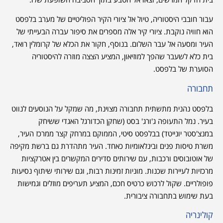
עבור חובבי היסטוריה, טיול אל ציורי הקיר הפוליטיים של מערב בלפסט
הוא חוויה נוקבת. ציורי קיר אלה מספרים את סיפור עברה הבעייתי של
העיר ומסעה אל עבר השלום. בנוסף, חקור את הכלא של קרומלין רואד,
בית כלא לשעבר שהפך למוזיאון, המציע הצצה מוזרה להיסטוריה
הסוערת של בלפסט.
תחבורה
בלפסט נהנית מתשתית תחבורה מצוינת, מה שמקל על הנוסעים לנווט
בעיר. נמל התעופה ג'ורג' בסט (שחקן הכדורגל האגדי ששיחק
במנצ'סטר יונייטד) בבלפסט סיטי, הממוקם במרחק קצר ממרכז העיר,
משרת טיסות פנים ובינלאומיות כאחד. העיר מתהדרת גם ברשת מקיפה
של אוטובוסים ורכבות, עם שירותים סדירים המקשרים בין אטרקציות
מרכזיות לעיירות שכנות. מוניות זמינות רבות, וגם שירותי שיתוף נסיעות
פופולריים. שקול לרכוש כרטיס חכם, המציע תעריפים מוזלים וגמישות
בעת שימוש בתחבורה ציבורית.
קולינריה