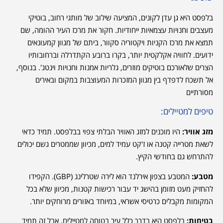
בלפסט היא גן עדן לקונים, המציעה שילוב של מותגי רחוב, בוטיקי
מעצבים וחנויות עצמאיות ייחודיות. חקור את מרכז העיר ההומה, שם
תמצא את מרכז הקניות ויקטוריה סקוור, ביתם של מגוון קמעונאים
ידועים. לחוויה אקלקטית יותר, בקרו ברובע הקתדרלה וברחובותיו
הצרים שלאורכם בוטיקים מוזרים, גלריות אמנות וחנויות וינטג'. בנוסף,
אל תשכח לדפדף בין מגוון המזכרות המעוצבות במקום ובאירים
מסורתיים
טיפים למטיילים:
מזג אוויר:
היו מוכנים למזג האוויר הבלתי צפוי בבלפסט. תמיד כדאי
לשאת מטרייה קטנה או ז'קט עמיד למים, מכיוון שממטרים גשם יכולים
להתרחש גם בחודשי הקיץ.
מטבע:
המטבע בצפון אירלנד הוא לירה שטרלינג (GBP). הקפידו
להחזיק מעט מזומן בהישג יד עבור רכישות קטנות, מכיוון שלא בכל
המקומות מקבלים כרטיסי אשראי, במיוחד באזורים מרוחקים יותר.
בטיחות:
בלפסט היא בדרך כלל עיר בטוחה למטיילים, אבל זה תמיד