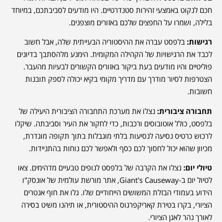
חכם לנקוט באמצעי זהירות סטנדרטיים. היו מודעים לסביבתכם, במיוחד
בלילה, ושמרו על החפצים שלכם באזורים מוצפנים.
רגישות:
בלפסט עברה את ההיסטוריה הבעייתית שלה, אבל חשוב
לכבד את הרגישויות של הקהילה המקומית. הימנע מלהסתבך בדיונים
פוליטיים והיו מודעים בעת ביקור באזורים הקשורים לבעיות מהעבר.
הצטרפות לסיור מודרך עם מדריך מקומי בקיא יכולה לספק תובנות
חשובות.
תחבורה ציבורית:
נצלו את מערכת התחבורה הציבורית היעילה של
בלפסט, כולל אוטובוסים ורכבות, כדי לחקור את העיר וסביבתה. שיקלו
לרכוש כרטיס נסיעה לנסיעות בלתי מוגבלות בתוך תקופה מוגדרת,
מכיוון שהוא יכול לחסוך לכם כסף ולאפשר לכם נוחות בהתניידות.
טיולי יום:
נצלו את הקרבה של בלפסט לנופים טבעיים מדהימים. צאו
לטיול יום ב-Giant's Causeway, אתר מורשת עולמית של אונסק"ו
הידוע בעמודי הבזלת המשושים הייחודיים שלו. גלו את חוף אנטרים
הציורי, בקרו בטירת קאריקפרגוס ההיסטורית, או תיהנו משיט בסירה
לאורך נהר לאגן הציורי.