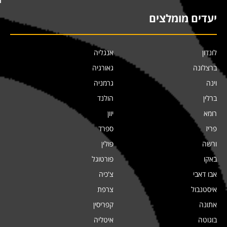
יעדים מומלצים
לונדון
אנגליה
ברצלונה
גאורגיה
וינה
גרמניה
ברלין
הולנד
רומא
יוון
פריז
ספרד
ורשה
פולין
באקו
פורטוגל
אבו דאבי
צ'כיה
איסטנבול
צרפת
אתונה
קפריסין
בוגוטה
איטליה