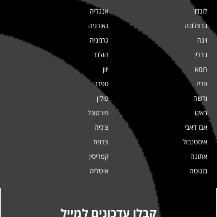
לונדון
אנגליה
ברצלונה
גאורגיה
וינה
גרמניה
ברלין
הולנד
רומא
יוון
פריז
ספרד
ורשה
פולין
באקו
פורטוגל
אבו דאבי
צ'כיה
איסטנבול
צרפת
אתונה
קפריסין
בוגוטה
איטליה
קבלו עדכונים למייל