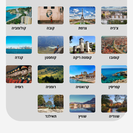
צ'כיה
צרפת
קובה
קולומביה
קוסובו
קוסטה ריקה
קזחסטן
קנדה
קפריסין
קרואטיה
רומניה
רוסיה
שוודיה
שוויץ
תאילנד