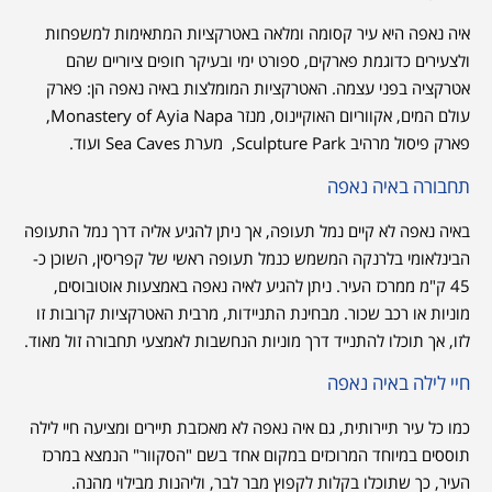
איה נאפה היא עיר קסומה ומלאה באטרקציות המתאימות למשפחות
ולצעירים כדוגמת פארקים, ספורט ימי ובעיקר חופים ציוריים שהם
אטרקציה בפני עצמה. האטרקציות המומלצות באיה נאפה הן: פארק
עולם המים, אקווריום האוקיינוס, מנזר Monastery of Ayia Napa,
פארק פיסול מרהיב Sculpture Park, מערת Sea Caves ועוד.
תחבורה באיה נאפה
באיה נאפה לא קיים נמל תעופה, אך ניתן להגיע אליה דרך נמל התעופה
הבינלאומי בלרנקה המשמש כנמל תעופה ראשי של קפריסין, השוכן כ-
45 ק"מ ממרכז העיר. ניתן להגיע לאיה נאפה באמצעות אוטובוסים,
מוניות או רכב שכור. מבחינת התניידות, מרבית האטרקציות קרובות זו
לזו, אך תוכלו להתנייד דרך מוניות הנחשבות לאמצעי תחבורה זול מאוד.
חיי לילה באיה נאפה
כמו כל עיר תיירותית, גם איה נאפה לא מאכזבת תיירים ומציעה חיי לילה
תוססים במיוחד המרוכזים במקום אחד בשם "הסקוור" הנמצא במרכז
העיר, כך שתוכלו בקלות לקפוץ מבר לבר, וליהנות מבילוי מהנה.