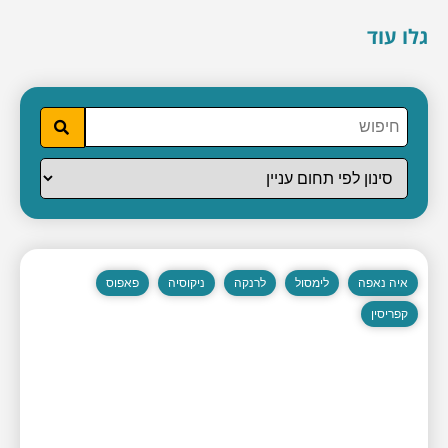
גלו עוד
איה נאפה
לימסול
לרנקה
ניקוסיה
פאפוס
קפריסין