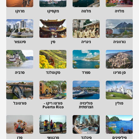
מלזיה
מלטה
מקסיקו
מרוקו
נורווגיה
ניגריה
סין
סינגפור
סן מרינו
ספרד
סקוטלנד
סרביה
פולין
פולינזיה
פורטו ריקו -
פורטוגל
הצרפתית
Puerto Rico
פיליפינים
פינלנד
פרגוואי
פרו