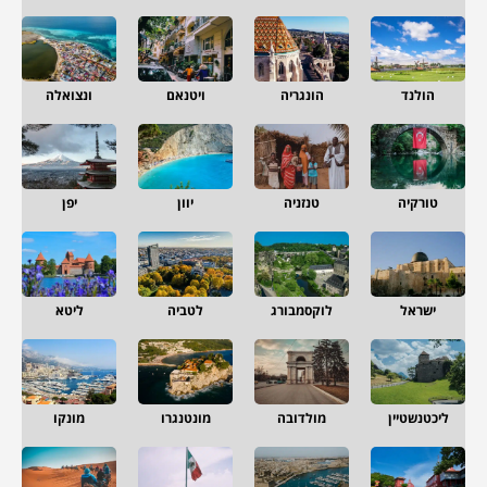
הולנד
הונגריה
ויטנאם
ונצואלה
טורקיה
טנזניה
יוון
יפן
ישראל
לוקסמבורג
לטביה
ליטא
ליכטנשטיין
מולדובה
מונטנגרו
מונקו