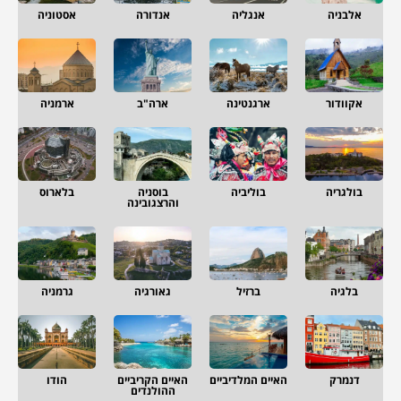
אלבניה
אנגליה
אנדורה
אסטוניה
אקוודור
ארגנטינה
ארה"ב
ארמניה
בולגריה
בוליביה
בוסניה
בלארוס
והרצגובינה
בלגיה
ברזיל
גאורגיה
גרמניה
דנמרק
האיים המלדיביים
האיים הקריביים
הודו
ההולנדים