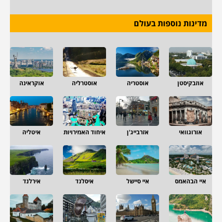
מדינות נוספות בעולם
אוזבקיסטן
אוסטריה
אוסטרליה
אוקראינה
אורוגוואי
אזרבייג'ן
איחוד האמירויות
איטליה
איי הבהאמס
איי סיישל
איסלנד
אירלנד