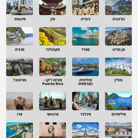
נורווגיה
ניגריה
סין
סינגפור
סן מרינו
ספרד
סקוטלנד
סרביה
פולין
פולינזיה
פורטו ריקו -
פורטוגל
הצרפתית
Puerto Rico
פיליפינים
פינלנד
פרגוואי
פרו