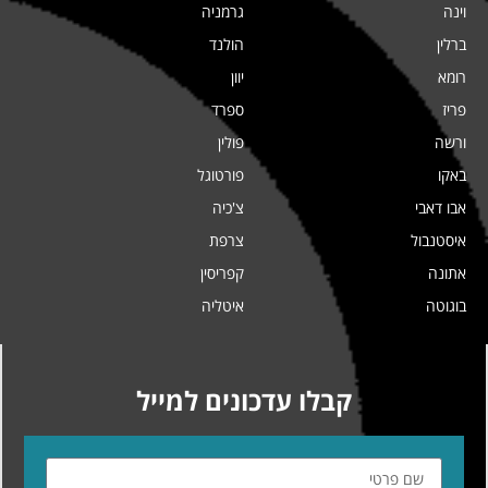
וינה
גרמניה
ברלין
הולנד
רומא
יוון
פריז
ספרד
ורשה
פולין
באקו
פורטוגל
אבו דאבי
צ'כיה
איסטנבול
צרפת
אתונה
קפריסין
בוגוטה
איטליה
קבלו עדכונים למייל