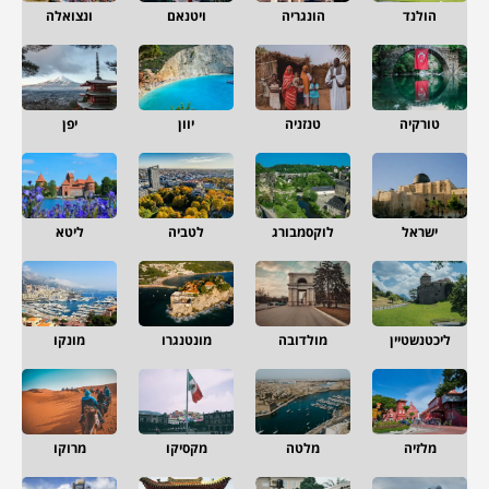
הולנד
הונגריה
ויטנאם
ונצואלה
טורקיה
טנזניה
יוון
יפן
ישראל
לוקסמבורג
לטביה
ליטא
ליכטנשטיין
מולדובה
מונטנגרו
מונקו
מלזיה
מלטה
מקסיקו
מרוקו