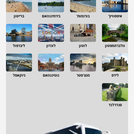
איפסוויץ'
בורנמות'
בירמינגהאם
ברייטון
וולברהמפטון
לוטון
לונדון
ליברפול
לידס
מנצ'סטר
נוטינגהאם
ניוקאסל
סנדרלנד