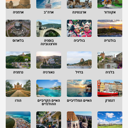
אקוודור
ארגנטינה
ארה"ב
ארמניה
בולגריה
בוליביה
בוסניה
בלארוס
והרצגובינה
בלגיה
ברזיל
גאורגיה
גרמניה
דנמרק
האיים המלדיביים
האיים הקריביים
הודו
ההולנדים