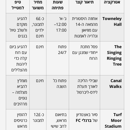
אטרקציה
תיאור קצר
שעות
מחיר
טיפ
פתיחה
משוער
למטייל
Towneley
אחוזה היסטורית
ג'-א'
כ-6£
להגיע
Hall
מהמאה ה-14
12:00–
למבוגר,
מוקדם
עם מוזיאון
17:00
ילדים
ולשלב טיול
וגלריה לאמנות
חינם
בגנים
The
פסל מתכת
פתוח
חינם
להגיע ביום
Singing
ייחודי שמנגן עם
24/7
עם רוח
Ringing
הרוח
קלה כדי
Tree
ליהנות
מהצלילים
Canal
שבילי הליכה
פתוח כל
חינם
מומלץ
Walks
לאורך תעלת
השנה
להביא
לידס-ליברפול
מצלמה –
נופים
מרהיבים
Turf
סיור באצטדיון
בתיאום
כ-12£
להזמין
Moor
של
ברנלי FC
מראש,
למבוגר
כרטיסים
Stadium
לרוב שישי
מראש