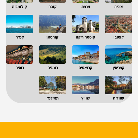
צ'כיה
צרפת
קובה
קולומביה
קוסובו
קוסטה ריקה
קזחסטן
קנדה
קפריסין
קרואטיה
רומניה
רוסיה
שוודיה
שוויץ
תאילנד