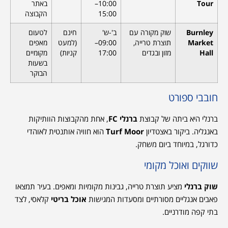
Tour
10:00–
באתר
15:00
הקבוצה
Burnley
שוק מקורה עם
ב'-ש'
חינם
לטעום
Market
תוצרת טרייה,
09:00–
(למעט
מאפים
Hall
מזון ובגדים
17:00
קניות)
מקומיים
בשעות
הבוקר
חובבי ספורט
ברנלי היא ביתה של קבוצת
ברנלי FC
, אחת מהקבוצות הוותיקות
באנגליה. ביקור באצטדיון
Turf Moor
הוא חוויה אותנטית לאוהדי
כדורגל, במיוחד ביום משחק.
שווקים ואוכל מקומי
שוק ברנלי
מציע תוצרת טרייה, גבינות מקומיות ומאפים. בעיר תמצאו
פאבים אנגליים מסורתיים ומסעדות המגישות
אוכל בריטי
קלאסי, לצד
בתי קפה מודרניים.