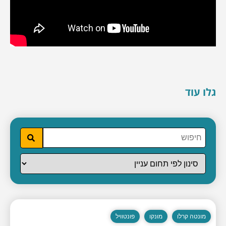
גלו עוד
מונטה קרלו
מונקו
פונטוויל