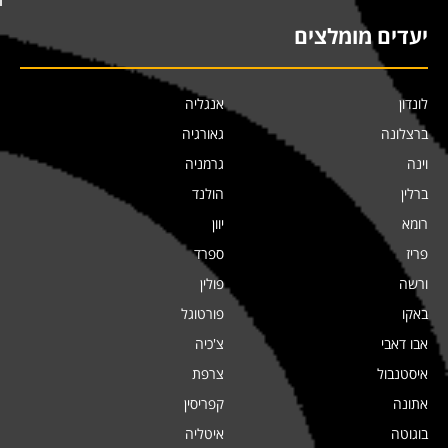
יעדים מומלצים
לונדון
אנגליה
ברצלונה
גאורגיה
וינה
גרמניה
ברלין
הולנד
רומא
יוון
פריז
ספרד
ורשה
פולין
באקו
פורטוגל
אבו דאבי
צ'כיה
איסטנבול
צרפת
אתונה
קפריסין
בוגוטה
איטליה