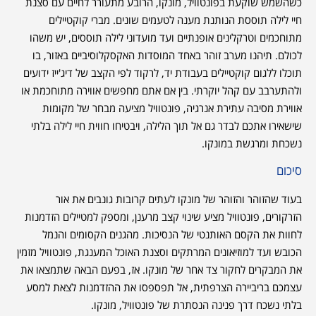
כשהשמש שוקעת בפונטוויל, מונקו, הרובע מתעורר לחיים עם סצנת
חיי לילה תוססת הנותנת מענה לטעמים שונים. מברי קוקטיילים
מתוחכמים וטרקלינים אופנתיים ועד מועדוני לילה תוססים, יש משהו
לכולם. תיהנו מערב זוהר באחד המוסדות האקסקלוסיביים באזור, בו
תוכלו ללגום קוקטיילים בעבודת יד, לרקוד לפי הקצב של דיג'ייז ידועים
ולהתערבב עם קהל יוקרתי. בין אם אתם מחפשים אווירה מתוחכמת או
אווירת מסיבה עתירת אנרגיה, פונטוויל מציעה מבחר של מקומות
שישאירו אתכם לבדר גם אל תוך הלילה, ויבטיחו חווית חיי לילה בלתי
נשכחת ומרגשת במונקו.
סיכום
בעוד שהזוהר והזוהר של מונקו לעתים קרובות גונבים את אור
הזרקורים, פונטוויל מציע שינוי קצב מרענן, ומספק למטיילים הזדמנות
לחוות את הקסם האותנטי של הנסיכות. מהגנים הקסומים והנמל
הכובש ועד למוזיאונים המרתקים וסצנת האוכל המענגת, פונטוויל מזמין
את המבקרים לחקור צד אחר של מונקו. אז, בפעם הבאה שתמצאו את
עצמכם בריביירה הצרפתית, אל תפספסו את ההזדמנות לצאת למסע
בלתי נשכח דרך פנינה הנסתרת של פונטוויל, מונקו.