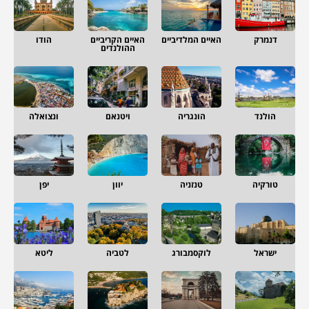
דנמרק
האיים המלדיביים
האיים הקריביים
הודו
ההולנדים
הולנד
הונגריה
ויטנאם
ונצואלה
טורקיה
טנזניה
יוון
יפן
ישראל
לוקסמבורג
לטביה
ליטא