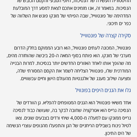
ההיסטוריה העשירה של הנסיכות, היופי הטבעי והקסם הכובש של
הנסיכות. במאמר זה, אנו מזמינים אתכם לצאת למסע דרך המובלעת
המדהימה של פונטווייל, שבה הפיתוי של מונקו פוגש את השלווה של
כפר ים תיכוני.
סקירה קצרה של פונטווייל
פונטוויל, המכונה לעתים פונטוויל, הוא רובע הממוקם בחלק הדרום
מערבי של מונקו. הוא פותח בסוף המאה ה-20 ביבשה שהוחזרה מהים,
מה שהופך אותו לאחד האזורים החדשים יותר בנסיכות. למרות הבנייה
המודרנית שלו, פונטוויל הצליחה לשמר את הקסם המסורתי שלה,
ומציעה שילוב מענג של אלגנטיות מהעולם הישן וחיים עכשוויים.
גלו את הגנים היפים בפונוויל
אחד משיאי פונטוויל הוא הגנים המטופחים להפליא. גן הוורדים של
הנסיכה גרייס הוא אטרקציה שחובה לבקר בה, שעושה כבוד לנסיכה
גרייס ממונקו עם למעלה מ-4,000 שיחי ורדים בצבעים שונים. צאו
לטיול נינוח בשבילים הריחניים של הגן והתפעלו מהנופים עוצרי הנשימה
של הים התיכון.