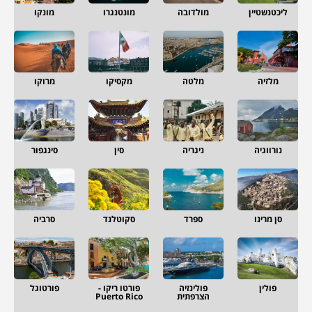
ליכטנשטיין
מולדובה
מונטנגרו
מונקו
מלזיה
מלטה
מקסיקו
מרוקו
נורווגיה
ניגריה
סין
סינגפור
סן מרינו
ספרד
סקוטלנד
סרביה
פולין
פולינזיה
פורטו ריקו -
פורטוגל
הצרפתית
Puerto Rico