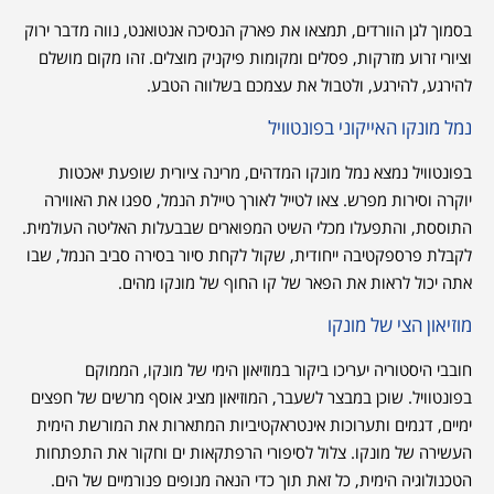
בסמוך לגן הוורדים, תמצאו את פארק הנסיכה אנטואנט, נווה מדבר ירוק
וציורי זרוע מזרקות, פסלים ומקומות פיקניק מוצלים. זהו מקום מושלם
להירגע, להירגע, ולטבול את עצמכם בשלווה הטבע.
נמל מונקו האייקוני בפונטוויל
בפונטוויל נמצא נמל מונקו המדהים, מרינה ציורית שופעת יאכטות
יוקרה וסירות מפרש. צאו לטייל לאורך טיילת הנמל, ספגו את האווירה
התוססת, והתפעלו מכלי השיט המפוארים שבבעלות האליטה העולמית.
לקבלת פרספקטיבה ייחודית, שקול לקחת סיור בסירה סביב הנמל, שבו
אתה יכול לראות את הפאר של קו החוף של מונקו מהים.
מוזיאון הצי של מונקו
חובבי היסטוריה יעריכו ביקור במוזיאון הימי של מונקו, הממוקם
בפונטוויל. שוכן במבצר לשעבר, המוזיאון מציג אוסף מרשים של חפצים
ימיים, דגמים ותערוכות אינטראקטיביות המתארות את המורשת הימית
העשירה של מונקו. צלול לסיפורי הרפתקאות ים וחקור את התפתחות
הטכנולוגיה הימית, כל זאת תוך כדי הנאה מנופים פנורמיים של הים.