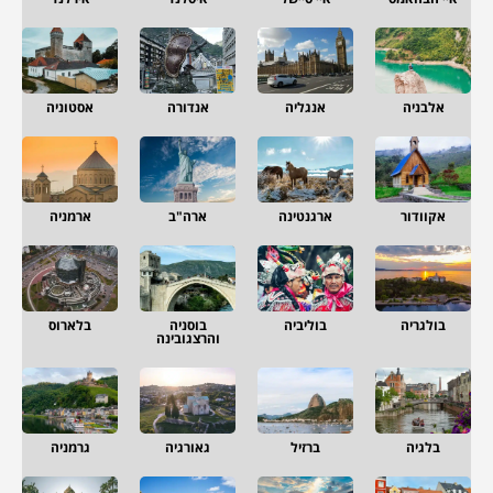
אלבניה
אנגליה
אנדורה
אסטוניה
אקוודור
ארגנטינה
ארה"ב
ארמניה
בולגריה
בוליביה
בוסניה
בלארוס
והרצגובינה
בלגיה
ברזיל
גאורגיה
גרמניה