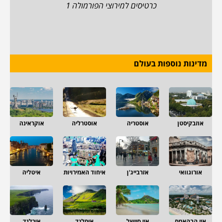
כרטיסים למירוצי הפורמולה 1
מדינות נוספות בעולם
אוזבקיסטן
אוסטריה
אוסטרליה
אוקראינה
אורוגוואי
אזרבייג'ן
איחוד האמירויות
איטליה
איי הבהאמס
איי סיישל
איסלנד
אירלנד