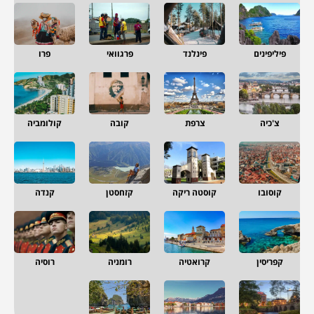
פיליפינים
פינלנד
פרגוואי
פרו
צ'כיה
צרפת
קובה
קולומביה
קוסובו
קוסטה ריקה
קזחסטן
קנדה
קפריסין
קרואטיה
רומניה
רוסיה