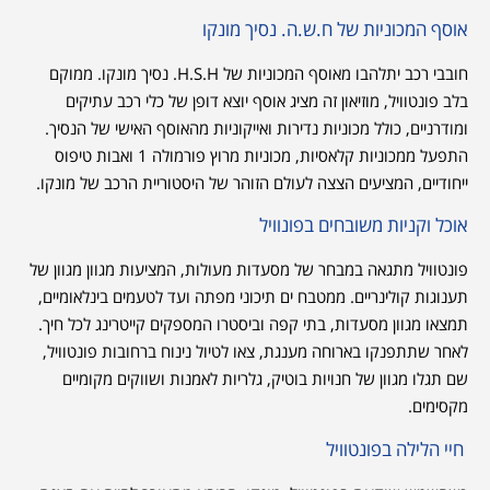
אוסף המכוניות של ח.ש.ה. נסיך מונקו
חובבי רכב יתלהבו מאוסף המכוניות של H.S.H. נסיך מונקו. ממוקם
בלב פונטוויל, מוזיאון זה מציג אוסף יוצא דופן של כלי רכב עתיקים
ומודרניים, כולל מכוניות נדירות ואייקוניות מהאוסף האישי של הנסיך.
התפעל ממכוניות קלאסיות, מכוניות מרוץ פורמולה 1 ואבות טיפוס
ייחודיים, המציעים הצצה לעולם הזוהר של היסטוריית הרכב של מונקו.
אוכל וקניות משובחים בפונוויל
פונטוויל מתגאה במבחר של מסעדות מעולות, המציעות מגוון מגוון של
תענוגות קולינריים. ממטבח ים תיכוני מפתה ועד לטעמים בינלאומיים,
תמצאו מגוון מסעדות, בתי קפה וביסטרו המספקים קייטרינג לכל חיך.
לאחר שתתפנקו בארוחה מענגת, צאו לטיול נינוח ברחובות פונטוויל,
שם תגלו מגוון של חנויות בוטיק, גלריות לאמנות ושווקים מקומיים
מקסימים.
חיי הלילה בפונטוויל