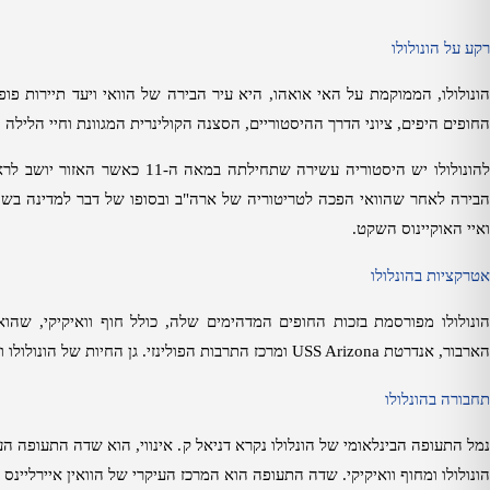
רקע על הונולולו
ונולולו
,
הממוקמת על האי אואהו
,
היא עיר הבירה של הוואי ויעד תיירות פופו
החופים היפים
,
ציוני הדרך ההיסטוריים
,
הסצנה הקולינרית המגוונת וחיי הלילה
הונולולו יש היסטוריה עשירה שתחילתה במאה ה
-11
כאשר האזור יושב לראש
בירה לאחר שהוואי הפכה לטריטוריה של ארה
"
ב ובסופו של דבר למדינה בש
ואיי האוקיינוס השקט
.
אטרקציות בהונלולו
ונולולו מפורסמת בזכות החופים המדהימים שלה
,
כולל חוף וואיקיקי
,
שהוא
הארבור
,
אנדרטת
USS Arizona
ומרכז התרבות הפולינזי
.
גן החיות של הונולולו 
תחבורה
בהונלולו
מל התעופה הבינלאומי של הונלולו נקרא דניאל ק
.
אינווי
,
הוא שדה התעופה העי
הונולולו ומחוף וואיקיקי
.
שדה התעופה הוא המרכז העיקרי של הוואין איירליינס 