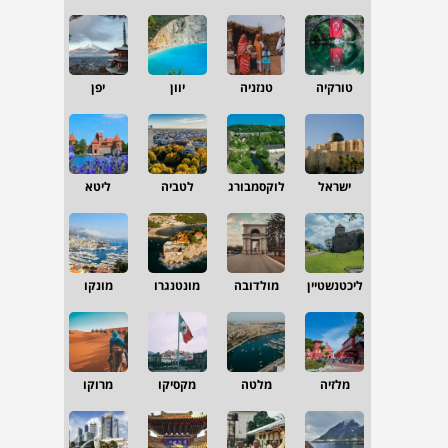
טורקיה
טנזניה
יוון
יפן
ישראל
לוקסמבורג
לטביה
ליטא
ליכטנשטיין
מולדובה
מונטנגרו
מונקו
מלזיה
מלטה
מקסיקו
מרוקו