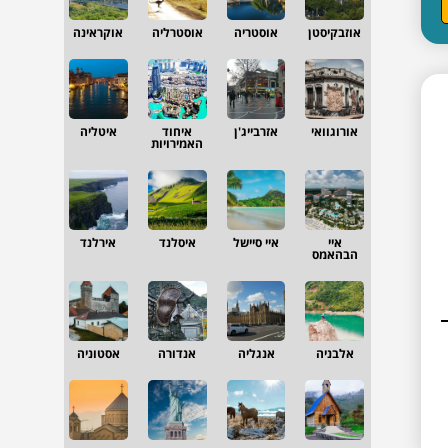
אוזבקיסטן
אוסטריה
אוסטרליה
אוקראינה
אורוגוואי
אזרבייג'ן
איחוד
איטליה
האמירויות
איי
איי סיישל
איסלנד
אירלנד
הבהאמס
אלבניה
אנגליה
אנדורה
אסטוניה