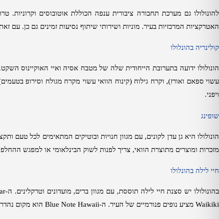
הונולולו גם מערכת תחבורה ציבורית ענפה הכוללת אוטובוסים וקרוניות
.
טרו
האטרקציות המרכזיות בעיר
.
מוניות ושירותי שיתוף נסיעות זמינים גם כן
.
עם זאת
קולינריה
בהונלולו
ונולולו ידועה בתערובת הייחודית שלה של מטבח אסיה ואיי האוקיינוס השקט
.
שוי ספאם ואורז
),
וקרח גילוח
(
קינוח הוואי עשוי מקרח מגולח וסירופ בטעמים
.
ויפני
.
שופינג
ונולולו היא גן עדן לקונים
,
עם מגוון חנויות ובוטיקים המתאימים לכל טעם ותקצ
מזכרות ומוצרים מתוצרת הוואי
,
צריך לפנות לשוק הבינלאומי או למפגש ההחלפה
חיי לילה
בהונלולו
הונולולו יש סצנת חיי לילה תוססת
,
עם מגוון ברים
,
מועדונים וטרקלינים
.
ה
-Mai Tai Bar
Waikiki
מציע נופים פנורמיים של העיר
.
ה
-Blue Note Hawaii
הוא מקום נהדר 