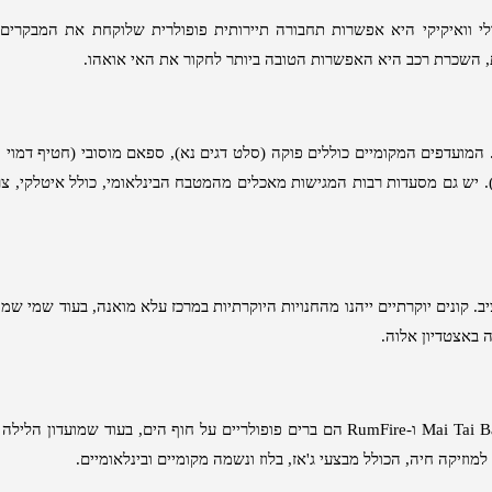
לי וואיקיקי היא אפשרות תחבורה תיירותית פופולרית שלוקחת את המבקרים 
,
השכרת רכב היא האפשרות הטובה ביותר לחקור את האי אואהו
.
המועדפים המקומיים כוללים פוקה
(
סלט דגים נא
),
ספאם מוסובי
(
חטיף דמוי 
)
יש גם מסעדות רבות המגישות מאכלים מהמטבח הבינלאומי
,
כולל איטלקי
,
צר
יב
.
קונים יוקרתיים ייהנו מהחנויות היוקרתיות במרכז עלא מואנה
,
בעוד שמי שמ
 באצטדיון אלוה
.
ו
-RumFire
הם ברים פופולריים על חוף הים
,
בעוד שמועדון הלילה
למוזיקה חיה
,
הכולל מבצעי ג
'
אז
,
בלוז ונשמה מקומיים ובינלאומיים
.