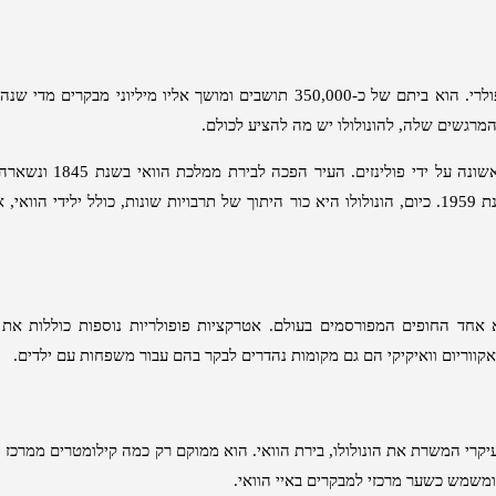
לרי
.
הוא ביתם של כ
-350,000
תושבים ומושך אליו מיליוני מבקרים מדי שנה
 המרגשים שלה
,
להונולולו יש מה להציע לכולם
.
ונה על ידי פולינזים
.
העיר הפכה לבירת ממלכת הוואי בשנת
1845
ונשארה 
נת
1959.
כיום
,
הונולולו היא כור היתוך של תרבויות שונות
,
כולל ילידי הוואי
,
א
 אחד החופים המפורסמים בעולם
.
אטרקציות פופולריות נוספות כוללות את 
ואקווריום וואיקיקי הם גם מקומות נהדרים לבקר בהם עבור משפחות עם ילדים
.
קרי המשרת את הונולולו
,
בירת הוואי
.
הוא ממוקם רק כמה קילומטרים ממרכז ה
ומשמש כשער מרכזי למבקרים באיי הוואי
.