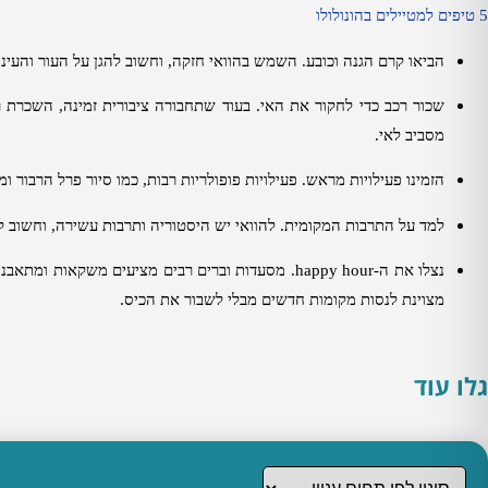
5
טיפים למטיילים בהונולולו
הביאו קרם הגנה וכובע
.
השמש בהוואי חזקה
,
וחשוב להגן על העור והעינ
שכור רכב כדי לחקור את האי
.
בעוד שתחבורה ציבורית זמינה
,
השכרת רכ
מסביב לאי
.
הזמינו פעילויות מראש
.
פעילויות פופולריות רבות
,
כמו סיור פרל הרבור ומ
למד על התרבות המקומית
.
להוואי יש היסטוריה ותרבות עשירה
,
וחשוב ל
נצלו את ה
-happy hour.
מסעדות וברים רבים מציעים משקאות ומתאבני
מצוינת לנסות מקומות חדשים מבלי לשבור את הכיס
.
גלו עוד