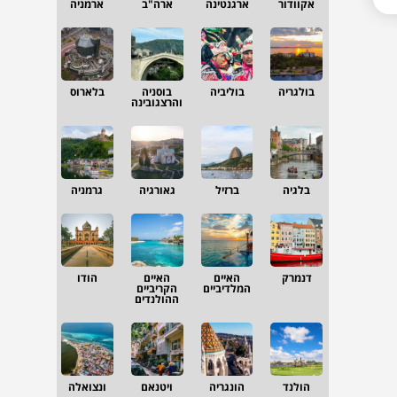
אקוודור
ארגנטינה
ארה"ב
ארמניה
בולגריה
בוליביה
בוסניה
בלארוס
והרצגובינה
בלגיה
ברזיל
גאורגיה
גרמניה
דנמרק
האיים
האיים
הודו
המלדיביים
הקריביים
ההולנדים
הולנד
הונגריה
ויטנאם
ונצואלה