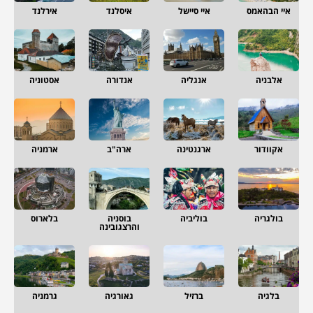
איי הבהאמס
איי סיישל
איסלנד
אירלנד
אלבניה
אנגליה
אנדורה
אסטוניה
אקוודור
ארגנטינה
ארה"ב
ארמניה
בולגריה
בוליביה
בוסניה
בלארוס
והרצגובינה
בלגיה
ברזיל
גאורגיה
גרמניה