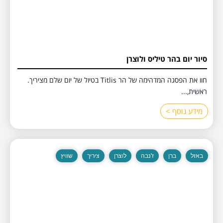
סיור יום בהר טיליס ולוצרן
חוו את הפסגה המדהימה של הר Titlis בטיול של יום שלם מציריך.
ראשית,...
מידע נוסף >
באזל
ברן
ז'נבה
לוצרן
ציריך
שוויץ