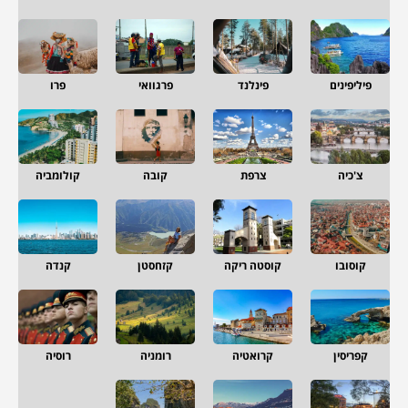
פיליפינים
פינלנד
פרגוואי
פרו
צ'כיה
צרפת
קובה
קולומביה
קוסובו
קוסטה ריקה
קזחסטן
קנדה
קפריסין
קרואטיה
רומניה
רוסיה