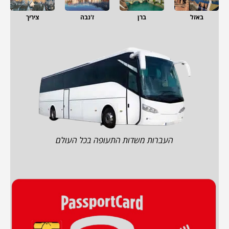
באזל
ברן
ז'נבה
ציריך
העברות משדות התעופה בכל העולם