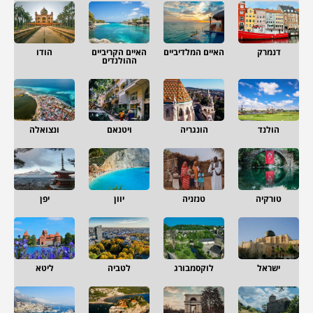
דנמרק
האיים המלדיביים
האיים הקריביים
הודו
ההולנדים
הולנד
הונגריה
ויטנאם
ונצואלה
טורקיה
טנזניה
יוון
יפן
ישראל
לוקסמבורג
לטביה
ליטא