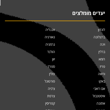
יעדים מומלצים
לונדון
אנגליה
ברצלונה
גאורגיה
וינה
גרמניה
ברלין
הולנד
רומא
יוון
פריז
ספרד
ורשה
פולין
באקו
פורטוגל
אבו דאבי
צ'כיה
איסטנבול
צרפת
אתונה
קפריסין