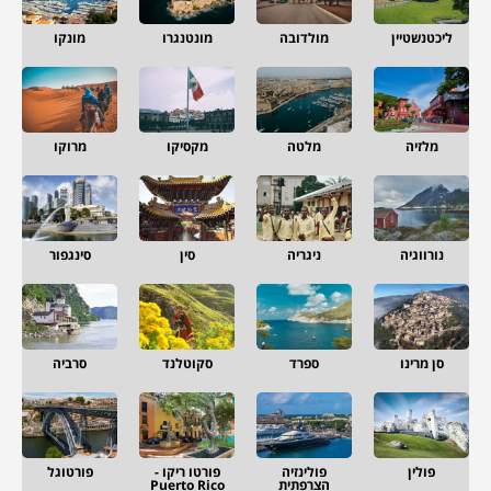
ליכטנשטיין
מולדובה
מונטנגרו
מונקו
מלזיה
מלטה
מקסיקו
מרוקו
נורווגיה
ניגריה
סין
סינגפור
סן מרינו
ספרד
סקוטלנד
סרביה
פולין
פולינזיה
פורטו ריקו -
פורטוגל
הצרפתית
Puerto Rico