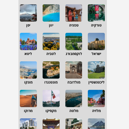
טורקיה
טנזניה
יוון
יפן
ישראל
לוקסמבורג
לטביה
ליטא
ליכטנשטיין
מולדובה
מונטנגרו
מונקו
מלזיה
מלטה
מקסיקו
מרוקו