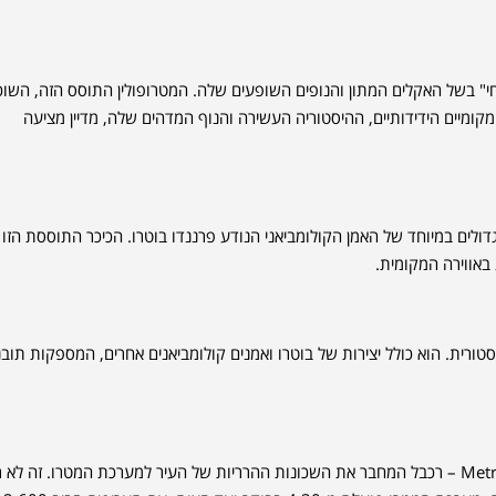
צחי" בשל האקלים המתון והנופים השופעים שלה. המטרופולין התוסס הזה, השוכ
קומיים הידידותיים, ההיסטוריה העשירה והנוף המדהים שלה, מדיין מציעה
ולים במיוחד של האמן הקולומביאני הנודע פרננדו בוטרו. הכיכר התוססת הזו
באווירה המקומית.
יסטורית. הוא כולל יצירות של בוטרו ואמנים קולומביאנים אחרים, המספקות תוב
מדיין ידועה במערכת התחבורה הציבורית החדשנית שלה, הכוללת את Metrocable – רכבל המחבר את השכונות ההרריות של העיר למערכת המטרו. זה ל