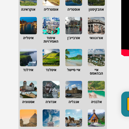
אוזבקיסטן
אוסטריה
אוסטרליה
אוקראינה
אורוגוואי
אזרבייג'ן
איחוד
איטליה
האמירויות
איי
איי סיישל
איסלנד
אירלנד
הבהאמס
אלבניה
אנגליה
אנדורה
אסטוניה