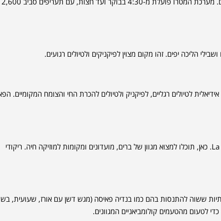
מספק נופים מדהימים של העיר אלא גם מקל על התושבים לגשת לאזורים שונים. מערכת המטרו פועלת מ-4:30 בבוקר ועד חצות, עם תעריפים סביב 2,600
שבילי הליכה יפים. זהו מקום מצוין לפיקניקים ולטיולים רגועים.
M היא שמורת טבע רחבת ידיים, אידיאלית לטיולים רגליים, לפיקניק ולטיולים להכרת החי והצומח המקומיים. ה
מדיין מתגאה בסצנת חיי לילה תוססת, במיוחד בשכונות כמו El Poblado ו-La 70. כאן, תוכלו למצוא מגוון של ברים, מועדונים ומקומות למוזיקה חיה. ריקודי
תיות ששוה להתנסות בהם כמו בנדיה פאיסה (מגש דשן עם אורז, שעועית, בשר