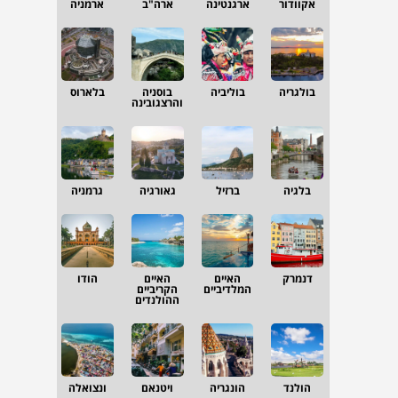
אקוודור
ארגנטינה
ארה"ב
ארמניה
בולגריה
בוליביה
בוסניה
בלארוס
והרצגובינה
בלגיה
ברזיל
גאורגיה
גרמניה
דנמרק
האיים
האיים
הודו
המלדיביים
הקריביים
ההולנדים
הולנד
הונגריה
ויטנאם
ונצואלה