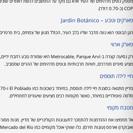
COP (כ-0.70 דולר).
פארקים וטבע – Jardin Botánico
הגן הבוטני הוא נווה מדבר שליו בלב העיר, הכולל מגוון של צמחים, בית פרפרים ו
פארק ארווי
רק נסיעה קצרה ב-etrocable, Parque Arví
מציע סיורים מודרכים, חוויות תרבותיות ונופים מדהימים של ההרים שמסביב.
חיי לילה תוססים
סלסה פופולריים במיוחד, כאשר מקומות רבים מציעים שיעורים למתחילים.
מטבח מקומי
אל תחמיצו את ההזדמנות להתמכר לתענוגות הקולינריים של מדיין. מנות מסור
ואבוקדו) וארפס (עוגות תירס). גלו שווקי אוכל מקומיים כמו Mercado del Río כדי לטעום מהטעמים קולומביאניים המגוונים.