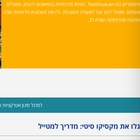
היסטוריים כמו Teotihuacán, חוויות תרבותיות במוזיאונים ידועים, ומאכלים
טעימים, מאוכל רחוב ועד לסעודה משובחת. גלו את השכונות הדינמיות שלה
ותיהנה מהרפתקה שובת לב.
לסרגל סינון אטרקציות ות
גלו את מקסיקו סיטי: מדריך למטייל