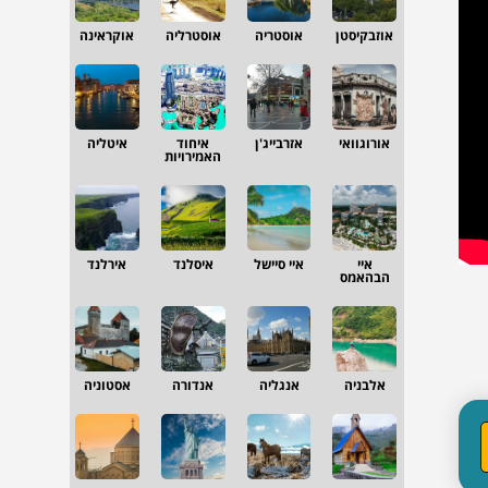
אוזבקיסטן
אוסטריה
אוסטרליה
אוקראינה
אורוגוואי
אזרבייג'ן
איחוד
איטליה
האמירויות
איי
איי סיישל
איסלנד
אירלנד
הבהאמס
אלבניה
אנגליה
אנדורה
אסטוניה