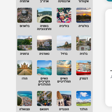
אקוודור
ארגנטינה
ארה"ב
ארמניה
בולגריה
בוליביה
בוסניה
בלארוס
והרצגובינה
בלגיה
ברזיל
גאורגיה
גרמניה
,
דנמרק
האיים
האיים
הודו
המלדיביים
הקריביים
ההולנדים
הולנד
הונגריה
ויטנאם
ונצואלה