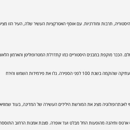
יסטוריה, תרבות ומודרניות. עם אוסף האטרקציות העשיר שלה, העיר הזו מצי
רות העיר הגדולות בעולם. הככר מוקפת במבנים היסטוריים כמו קתדרלת המטרופוליטן והארמון הלאומ
ממש מחוץ לעיר שוכנת Teotihuacán, עיר מסו-אמריקאית עתיקה שהוקמה בשנת 100 לפני הספירה. גלו את פירמידות השמש והירח
מי לאנתרופולוגיה מציג את המורשת הילידים העשירה של המדינה, בעוד שמוזיאו
רטס ותיהנה מהופעות החל מבלט ועד אופרה. סצנת אמנות הרחוב התוססת