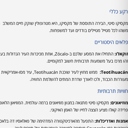
רקע כללי
מקסיקו סיטי, הבירה התוססת של מקסיקו, היא מטרופולין שוקק חיים המשלב ה
משהו לכל מטייל מטיילים בודדים ועד למשפחות.
פלאים היסטוריים
זוקאלו:
התחילו את המסע שלכם ב-Zócalo, אחת מכיכ
זהו מרכז בעל משמעות תרבותית חשוב למקומיים.
Teotihuacán:
מעוררות הכבוד, ולכו לאורך שדרת המתים להשלמת החוויה.
חוויות תרבותיות
מוזיאונים:
מקסיקו סיטי מתגאה במגוון מוזיאונים ברמה עולמית. המוזיאון הלאו
פרידה קאלו מציע הצצה לחייו של האמן האיקוני.
אמנות ואדריכלות:
התפעל מהארכיטקטורה המדהימה של פאלאסיו דה בלאס א
בשכונות כמו Coyoacán מוסיפה למשיכה האמנותית של תיירים לעיר.