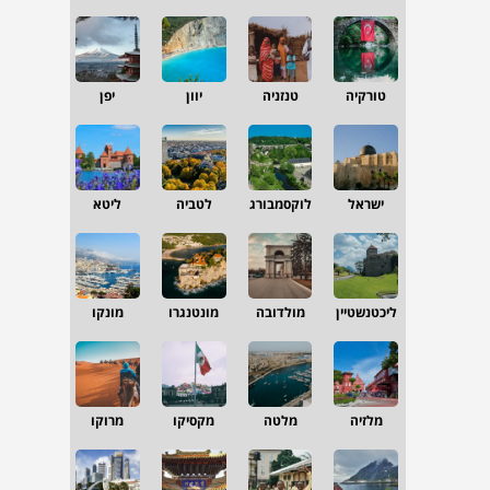
טורקיה
טנזניה
יוון
יפן
ישראל
לוקסמבורג
לטביה
ליטא
ליכטנשטיין
מולדובה
מונטנגרו
מונקו
מלזיה
מלטה
מקסיקו
מרוקו