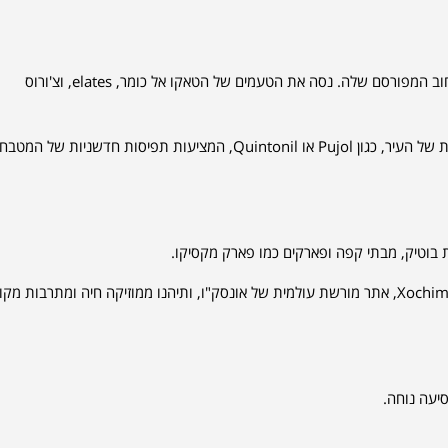
התענגו על הטעמים של מקסיקו סיטי על ידי התמכרות לאוכל הרחוב המפורסם שלה. נסה את הטעמים של הטאקו אל כומר, elates, וצ'ורוס
לחוויית אוכל יוקרתית יותר, בקרו באחת מהמסעדות המפורסמות של העיר, כגון Pujol או Quintonil, המציעות תפיסות חדשניות של המטבח
ות בוטיק, מבתי קפה ופארקים כמו פארק מקסיקו.
התנסו בשיט מסורתי בסירת טראג'ינרה דרך התעלות של Xochimilco, אתר מורשת עולמית של אונסק"ו, ותיהנו ממוזיקה חיה ומתרבות 
יעה נוחה.