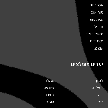
אוכל רחוב
סיורי אוכל
אטרקציות
חיי לילה
מסלולי טיולים
פסטיבלים
שופינג
יעדים מומלצים
לונדון
אנגליה
ברצלונה
גאורגיה
וינה
גרמניה
ברלין
הולנד