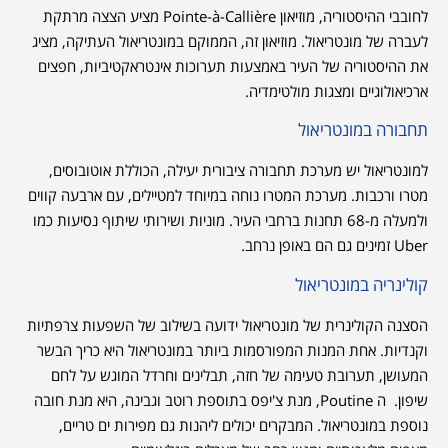
לחובבי ההיסטוריה, מוזיאון Pointe-à-Callière מציע הצצה מרתקת
לעברה של מונטריאול. מוזיאון זה, הממוקם במונטריאול העתיקה, מציג
את ההיסטוריה של העיר באמצעות תערוכות אינטראקטיביות, חפצים
ארכיאולוגיים ומצגות מולטימדיה.
תחבורה במונטריאול
למונטריאול יש מערכת תחבורה ציבורית יעילה, הכוללת אוטובוסים,
מטרו ורכבות. מערכת המטרו נוחה במיוחד למטיילים, עם ארבעה קווים
ולמעלה מ-68 תחנות ברחבי העיר. מוניות ושירותי שיתוף נסיעות כמו
Uber זמינים גם הם באופן נרחב.
קולינריה במונטריאול
הסצנה הקולינרית של מונטריאול ידועה בשילוב של השפעות צרפתיות
וקנדיות. אחת המנות המפורסמות ביותר במונטריאול היא כריך הבשר
המעושן, תערובת טעימה של חזה, תבלינים וחרדל המוגש על לחם
שיפון. ה Poutine, מנת צ'יפס בתוספת רוטב וגבינה, היא מנת חובה
נוספת במונטריאול. המבקרים יכולים ליהנות גם מפירות ים טריים,