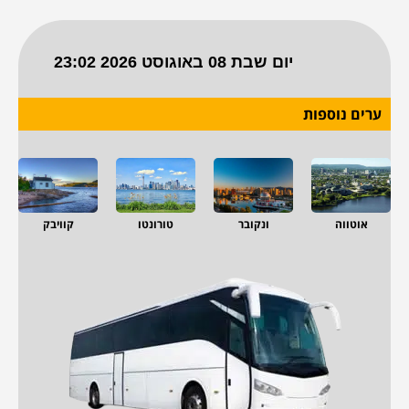
ערים נוספות
אוטווה
ונקובר
טורונטו
קוויבק