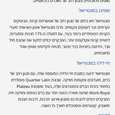
מאפים מלאכותיים ומגוון רחב של מאכלים בינלאומיים.
שופינג במונטריאול
מונטריאול היא ביתם של מגוון רחב של אפשרויות קניות, מבוטיקים
יוקרתיים ועד לשווקים מקומיים. מרכז מונטריאול איטון הוא אחד מיעדי
הקניות הפופולריים ביותר בעיר, עם למעלה מ-175 חנויות ומסעדות.
לחוויית קניות אקלקטית יותר, המבקרים יכולים לחקור את שכונת מייל
אנד, הידועה בחנויות בגדי וינטג', חנויות תקליטים ושווקי אוכל
מלאכותיים.
חיי לילה במונטריאול
מונטריאול ידועה בסצנת חיי הלילה התוססת שלה, עם מגוון רחב של
ברים, מועדונים ומקומות מוזיקה. שכונת Quartier Latin פופולרית
במיוחד בזכות הברים והמועדונים שלה, בעוד ששכונת Plateau
Mont-Royal מציעה אווירה רגועה יותר עם ברים נעימים ומוזיקה חיה.
המבקרים יכולים ליהנות גם ממגוון אירועי תרבות, לרבות הצגות
תיאטרון, קונצרטים ופסטיבלים לאורך כל השנה.