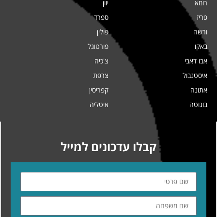
רומא
יוון
פריז
ספרד
ורשה
פולין
באקו
פורטוגל
אבו דאבי
צ'כיה
איסטנבול
צרפת
אתונה
קפריסין
בוגוטה
איטליה
קבלו עדכונים למייל