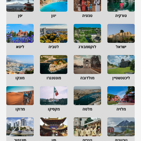
טורקיה
טנזניה
יוון
יפן
ישראל
לוקסמבורג
לטביה
ליטא
ליכטנשטיין
מולדובה
מונטנגרו
מונקו
מלזיה
מלטה
מקסיקו
מרוקו
נורווגיה
ניגריה
סין
סינגפור