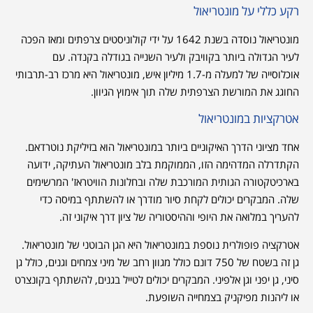
רקע כללי על מונטריאול
מונטריאול נוסדה בשנת 1642 על ידי קולוניסטים צרפתים ומאז הפכה
לעיר הגדולה ביותר בקוויבק ולעיר השנייה בגודלה בקנדה. עם
אוכלוסייה של למעלה מ-1.7 מיליון איש, מונטריאול היא מרכז רב-תרבותי
החוגג את המורשת הצרפתית שלה תוך אימוץ הגיוון.
אטרקציות במונטריאול
אחד מציוני הדרך האיקוניים ביותר במונטריאול הוא בזיליקת נוטרדאם.
הקתדרלה המדהימה הזו, הממוקמת בלב מונטריאול העתיקה, ידועה
בארכיטקטורה הגותית המורכבת שלה ובחלונות הוויטראז' המרשימים
שלה. המבקרים יכולים לקחת סיור מודרך או להשתתף במיסה כדי
להעריך במלואה את היופי וההיסטוריה של ציון דרך איקוני זה.
אטרקציה פופולרית נוספת במונטריאול היא הגן הבוטני של מונטריאול.
גן זה בשטח של 750 דונם כולל מגוון רחב של מיני צמחים וגנים, כולל גן
סיני, גן יפני וגן אלפיני. המבקרים יכולים לטייל בגנים, להשתתף בקונצרט
או ליהנות מפיקניק בצמחייה השופעת.