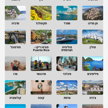
סן מרינו
ספרד
סקוטלנד
סרביה
פולין
פולינזיה
פורטו ריקו -
פורטוגל
הצרפתית
Puerto Rico
פיליפינים
פינלנד
פרגוואי
פרו
צ'כיה
צרפת
קובה
קולומביה