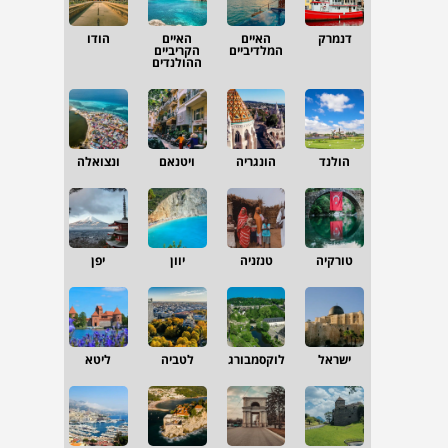
דנמרק
האיים
האיים
הודו
המלדיביים
הקריביים
ההולנדים
הולנד
הונגריה
ויטנאם
ונצואלה
טורקיה
טנזניה
יוון
יפן
ישראל
לוקסמבורג
לטביה
ליטא