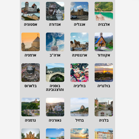
אלבניה
אנגליה
אנדורה
אסטוניה
אקוודור
ארגנטינה
ארה"ב
ארמניה
בולגריה
בוליביה
בוסניה
בלארוס
והרצגובינה
בלגיה
ברזיל
גאורגיה
גרמניה