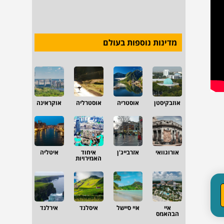
מדינות נוספות בעולם
אוזבקיסטן
אוסטריה
אוסטרליה
אוקראינה
אורוגוואי
אזרבייג'ן
איחוד
איטליה
האמירויות
איי
איי סיישל
איסלנד
אירלנד
הבהאמס