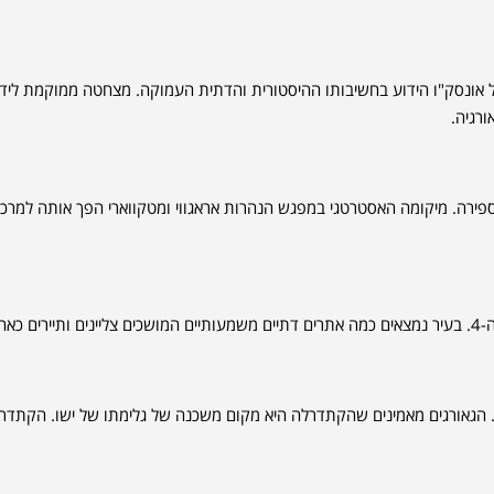
 אונסק"ו הידוע בחשיבותו ההיסטורית והדתית העמוקה. מצחטה ממוקמת ליד
רגיה.
ה שימשה כבירת ממלכת איבריה מהמאה ה-3 לפנה"ס ועד המאה ה-5 לספירה. מיקומה האסטרטגי במפגש הנהרות אראגווי ומטקווארי הפך אותה למרכ
חד.
ת של אדריכלות גאורגית. הגאורגים מאמינים שהקתדרלה היא מקום משכנה של גלימתו של ישו. הקתד