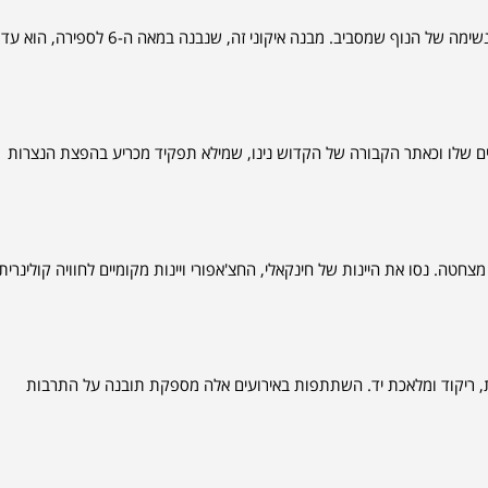
המנזר ממוקם על גבעה המשקיפה על מצחטה, מנזר ג'ווארי מציע נופים עוצרי נשימה של הנוף שמסביב. מבנה איקוני זה, שנבנה במאה ה-6 ל
ם למאה ה-4. הוא ידוע בציורי הקיר היפים שלו וכאתר הקבורה של הקדוש נינו, שמילא תפקיד מכריע בהפצת הנצרות
חטה. נסו את היינות של חינקאלי, החצ'אפורי ויינות מקומיים לחוויה קולינרית
, ריקוד ומלאכת יד. השתתפות באירועים אלה מספקת תובנה על התרבות