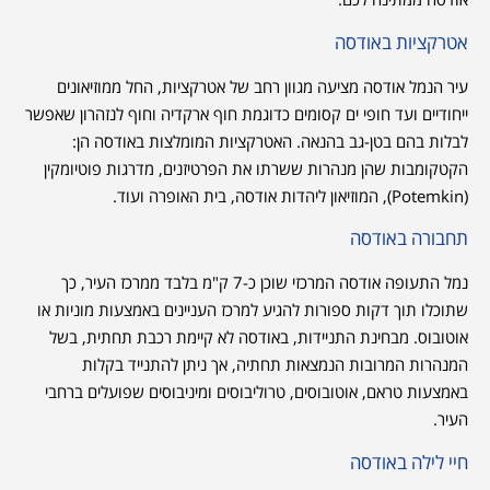
אטרקציות באודסה
עיר הנמל אודסה מציעה מגוון רחב של אטרקציות, החל ממוזיאונים
ייחודיים ועד חופי ים קסומים כדוגמת חוף ארקדיה וחוף לנזהרון שאפשר
לבלות בהם בטן-גב בהנאה. האטרקציות המומלצות באודסה הן:
הקטקומבות שהן מנהרות ששרתו את הפרטיזנים, מדרגות פוטיומקין
(Potemkin), המוזיאון ליהדות אודסה, בית האופרה ועוד.
תחבורה באודסה
נמל התעופה אודסה המרכזי שוכן כ-7 ק"מ בלבד ממרכז העיר, כך
שתוכלו תוך דקות ספורות להגיע למרכז העניינים באמצעות מוניות או
אוטובוס. מבחינת התניידות, באודסה לא קיימת רכבת תחתית, בשל
המנהרות המרובות הנמצאות תחתיה, אך ניתן להתנייד בקלות
באמצעות טראם, אוטובוסים, טרוליבוסים ומיניבוסים שפועלים ברחבי
העיר.
חיי לילה באודסה