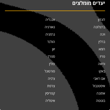
יעדים מומלצים
לונדון
אנגליה
ברצלונה
גאורגיה
וינה
גרמניה
ברלין
הולנד
רומא
יוון
פריז
ספרד
ורשה
פולין
באקו
פורטוגל
אבו דאבי
צ'כיה
איסטנבול
צרפת
אתונה
קפריסין
בוגוטה
איטליה