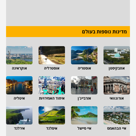
מדינות נוספות בעולם
אוזבקיסטן
אוסטריה
אוסטרליה
אוקראינה
אורוגוואי
אזרבייג'ן
איחוד האמירויות
איטליה
איי הבהאמס
איי סיישל
איסלנד
אירלנד