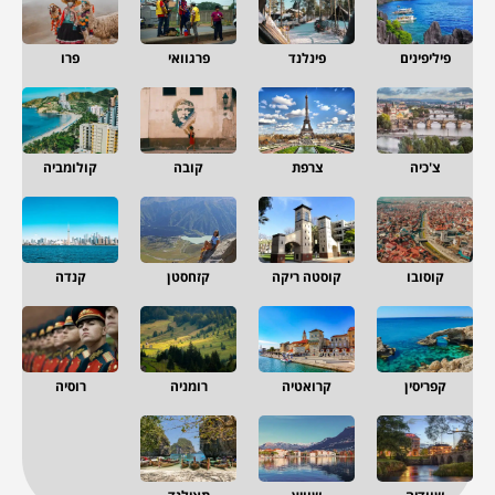
פיליפינים
פינלנד
פרגוואי
פרו
צ'כיה
צרפת
קובה
קולומביה
קוסובו
קוסטה ריקה
קזחסטן
קנדה
קפריסין
קרואטיה
רומניה
רוסיה