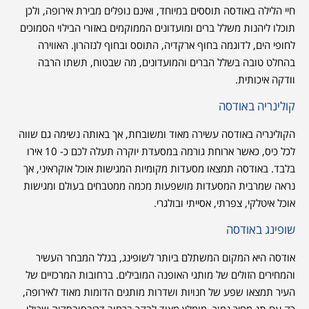
חיי הלילה באודסה תוססים במיוחד, ואינם נופלים מבירת אירופה, ולכן
תוכלו ליהנות משלל ברים ומועדונים הממוקמים באזורי הבילוי הסמוכים
לחופי הים, לדוגמה בחוף ארקדיה, התוסס ובחוף לנזהרון. האווירה
בהחלט טובה בשלל הברים והמועדונים, מה שבטוח, תשתו הרבה
וודקה איכותית.
קולינריה באודסה
הקולינריה באודסה עשירה מאוד ומשובחת, אך באותה נשימה גם שווה
לכל כיס, כאשר ארוחת גורמה במסעדת יוקרה תעלה לכם כ- 10 אירו
בלבד. באודסה תמצאו מסעדות מקומיות המגישות אוכל אוקראיני, אך
נראה שמרבית המסעדות מושפעות מכמה ממטבחים בעולם ומגישות
אוכל איטלקי, צפרתי, אסייתי ובולגרי.
שופינג באודסה
אודסה היא המקום המשתלם ביותר לשופינג, בגלל המבחר העשיר
והמחירים הזולים של מותגי האופנה המובילים. ברחובות המרכזיים של
העיר תמצאו שפע של חנויות ושדרות מותגים הדומות מאוד לאירופה,