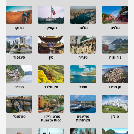
מלזיה
מלטה
מקסיקו
מרוקו
נורווגיה
ניגריה
סין
סינגפור
סן מרינו
ספרד
סקוטלנד
סרביה
פולין
פולינזיה
פורטו ריקו -
פורטוגל
הצרפתית
Puerto Rico