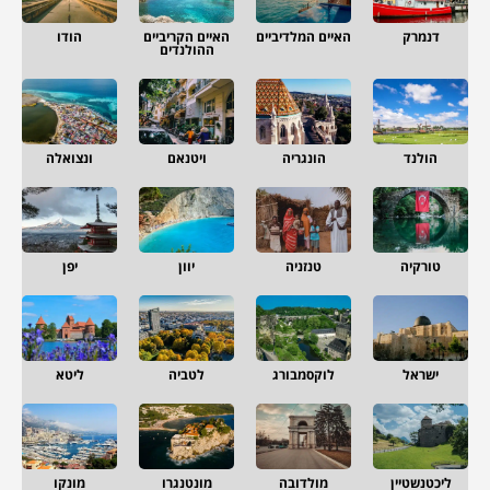
דנמרק
האיים המלדיביים
האיים הקריביים
הודו
ההולנדים
הולנד
הונגריה
ויטנאם
ונצואלה
טורקיה
טנזניה
יוון
יפן
ישראל
לוקסמבורג
לטביה
ליטא
ליכטנשטיין
מולדובה
מונטנגרו
מונקו