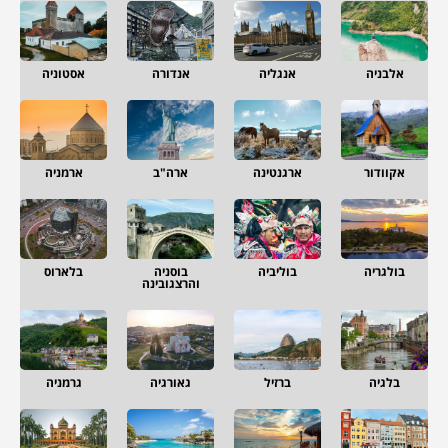
אלבניה
אנגליה
אנדורה
אסטוניה
אקוודור
ארגנטינה
ארה"ב
ארמניה
בולגריה
בוליביה
בוסניה
בלארוס
והרצגובינה
בלגיה
ברזיל
גאורגיה
גרמניה