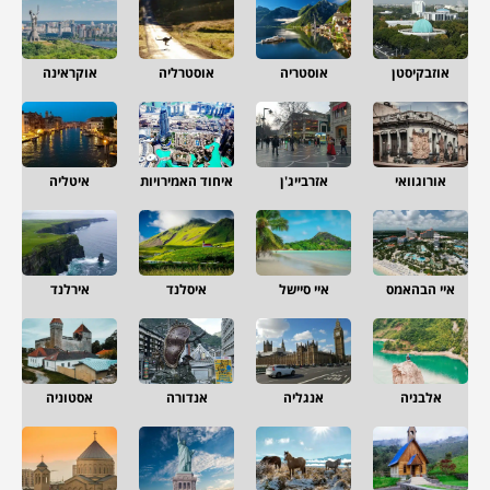
אוזבקיסטן
אוסטריה
אוסטרליה
אוקראינה
אורוגוואי
אזרבייג'ן
איחוד האמירויות
איטליה
איי הבהאמס
איי סיישל
איסלנד
אירלנד
אלבניה
אנגליה
אנדורה
אסטוניה