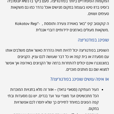
המקומות הפופולריים ביותר בפודגוריצה. פעם ביקר בו נשיא יוגוסלביה
ג'וסיפ ברוז טיטו בעצמו! במקום מגישים אוכל נהדר כמו גם משקאות
טעימים ושווים.
ה קוקוטוב קיפ "‪Kokotov Rep"- באר באווירה צעירה ותוססת ,
משקאות מעולים בארמנים ידידותיים דוברי אנגלית.
שופינג בפודגוריצה
השופינג בפודגוריצה יכול להיות חוויה נהדרת כאשר אתם משלבים אותו
עם מסעדה או בית קפה או כל דבר שעושה לכם עניין. הקניונים
במונטנגרו אינם יכולים להתחרות ברמה של הקניונים באירופה אך אפשר
למצוא שם גם מותגים מוכרים.
אז איפה עושים שופינג בפודגוריצה?
העיר העתיקה (סטארי גראד) – אזור זה מלא בחנויות המוכרות
הכל מתכשיטים ועד מוצרי עור ועד בגדים. יש גם מסעדות ובתי
קפה הפונים במיוחד לתיירים כך שלא יחסרו לכם אפשרויות
במקום.