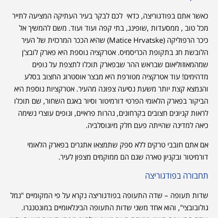
כאשר אתם בפודגוריצה, כדאי לכם לבקר בעיר העתיקה המציעה לתייר
מכל טוב , ממסעדות ,שופינג, בתי קפה ועוד ועוד. משם להמשיך אל
כיכר הרפוליקה (Matice Hrvatske) שהיא הככר המרכזית של העיר
הלובשת חג בתקופת הכריסמיס. אטרקציה נוספת היא פארק לובצ'ן
שמהמאוזוליאום שבראש ההר שבפארק תוכלו לתצפת על נופים
מדהימים! עוד אטרקציה מטורפת היא מבצר אוסטרוג החצוב בסלע
והנמצא קצת יותר משעת נסיעה צפונה מהעיר. אטרקציות נוספת היא
הביקור בפארק הלאומי הפרטי דורמיטור וסיור באגם השחור, שם תוכלו
לראות קניונים חצובים בקרחונים, נהרות פראיים, ונופים עוצרי נשימה
כיאה למדינה שהייתה פעם חלק מיוגוסלביה.
אם אתם חובבי טרקים ללא ספק שתמצאו אתגרים בפארק הלאומי
דורמיטור ובקניון טארה שגם הם ממוקמים מצפון לעיר.
תחבורה בפודגוריצה
שדות תעופה – שדה התעופה בפודגוריצה נקרא על פי המקומיים "נמל
גולובובצי", והוא אחד משני שדות התעופה הבינלאומיים במונטנגרו.