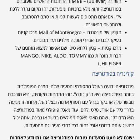
השדרה (Bulevar) – זהו אחד הרחובות הראשיים שעוברים
בפודגוריצה והוא מלא בחנויות ומסעדות. זהו מקום נהדר ללכת
אליו אם אתם מתכוונים לעשות קניות או סתם להסתובב
ולהתרשם מהאווירה.
הקניון של מונטנגרו – Mall of Montenegro מרכז קניות
בעיקר לבגדים ואביזרי אופנה מילדים ועד מבוגרים.
מרכז קניות – קניון דלתא סיטי שם אפשר למצוא מותגים של
חברות מוכרות כמו MANGO, NIKE, ALDO, TOMMY
HILFIGER, ו
קולינריה בפודגוריצה
פודגוריצה ידועה באוכל המסורתי והטעים שלה. המנה הפופולרית
ביותר בפודגוריצה היא ה"קונובה". זוהי התמחות מקומית, והיא מורכבת
מבשר טלה או בקר בגריל עם תפוחי אדמה ובצל מעל. ארוחה זו מגיעה
בדרך כלל עם אורז, סלט ולחם. עוד מאכל פופולרי מאוד בפודגוריצה
הוא ה"בורק", שהם מאפי מאפה ממולאים בבשר או גבינה. אתה יכול
להשיג אותם בדוכני אוכל רחוב בכל רחבי העיר וגם ממסעדות.
ישנם לא מעט מסעדות טובות בפודגוריצה אנו נתוודע לאחדות