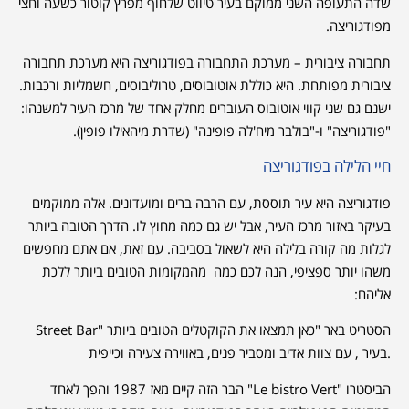
שדה התעופה השני ממוקם בעיר טיווט שלחוף מפרץ קוטור כשעה וחצי
מפודגוריצה.
תחבורה ציבורית – מערכת התחבורה בפודגוריצה היא מערכת תחבורה
ציבורית מפותחת. היא כוללת אוטובוסים, טרוליבוסים, חשמליות ורכבות.
ישנם גם שני קווי אוטובוס העוברים מחלק אחד של מרכז העיר למשנהו:
"פודגוריצה" ו-"בולבר מיח'לה פופינה" (שדרת מיהאילו פופין).
חיי הלילה בפודגוריצה
פודגוריצה היא עיר תוססת, עם הרבה ברים ומועדונים. אלה ממוקמים
בעיקר באזור מרכז העיר, אבל יש גם כמה מחוץ לו. הדרך הטובה ביותר
לגלות מה קורה בלילה היא לשאול בסביבה. עם זאת, אם אתם מחפשים
משהו יותר ספציפי, הנה לכם כמה מהמקומות הטובים ביותר ללכת
אליהם:
הסטריט באר "‪Street Bar" כאן תמצאו את הקוקטלים הטובים ביותר
בעיר , עם צוות אדיב ומסביר פנים, באווירה צעירה וכייפית.
הביסטרו "Le bistro Vert" הבר הזה קיים מאז 1987 והפך לאחד