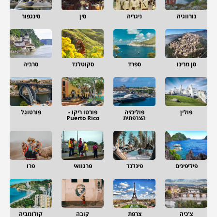
נורווגיה
ניגריה
סין
סינגפור
סן מרינו
ספרד
סקוטלנד
סרביה
פולין
פולינזיה
פורטו ריקו -
פורטוגל
הצרפתית
Puerto Rico
פיליפינים
פינלנד
פרגוואי
פרו
צ'כיה
צרפת
קובה
קולומביה