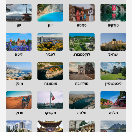
טורקיה
טנזניה
יוון
יפן
ישראל
לוקסמבורג
לטביה
ליטא
ליכטנשטיין
מולדובה
מונטנגרו
מונקו
מלזיה
מלטה
מקסיקו
מרוקו