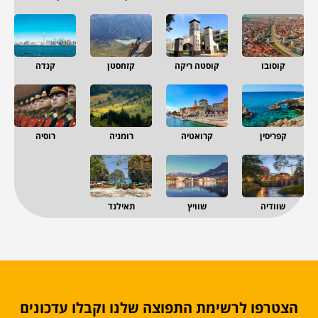
קוסובו
קוסטה ריקה
קזחסטן
קנדה
קפריסין
קרואטיה
רומניה
רוסיה
שוודיה
שוויץ
תאילנד
הצטרפו לרשימת התפוצה שלנו וקבלו עדכונים