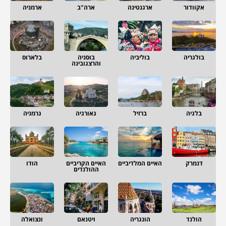
אקוודור
ארגנטינה
ארה"ב
ארמניה
בולגריה
בוליביה
בוסניה
בלארוס
והרצגובינה
בלגיה
ברזיל
גאורגיה
גרמניה
דנמרק
האיים המלדיביים
האיים הקריביים
הודו
ההולנדים
הולנד
הונגריה
ויטנאם
ונצואלה