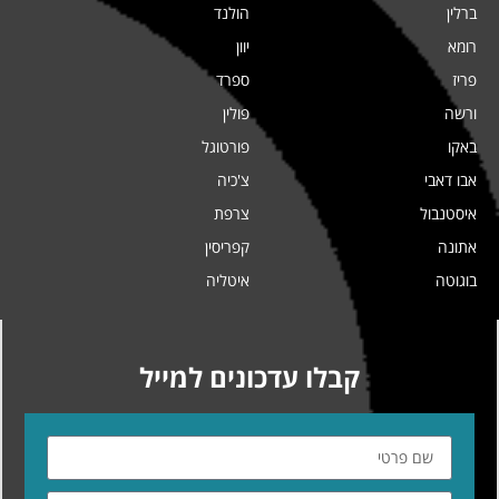
ברלין
הולנד
רומא
יוון
פריז
ספרד
ורשה
פולין
באקו
פורטוגל
אבו דאבי
צ'כיה
איסטנבול
צרפת
אתונה
קפריסין
בוגוטה
איטליה
קבלו עדכונים למייל