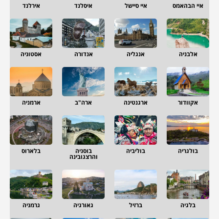
איי הבהאמס
איי סיישל
איסלנד
אירלנד
אלבניה
אנגליה
אנדורה
אסטוניה
אקוודור
ארגנטינה
ארה"ב
ארמניה
בולגריה
בוליביה
בוסניה
בלארוס
והרצגובינה
בלגיה
ברזיל
גאורגיה
גרמניה