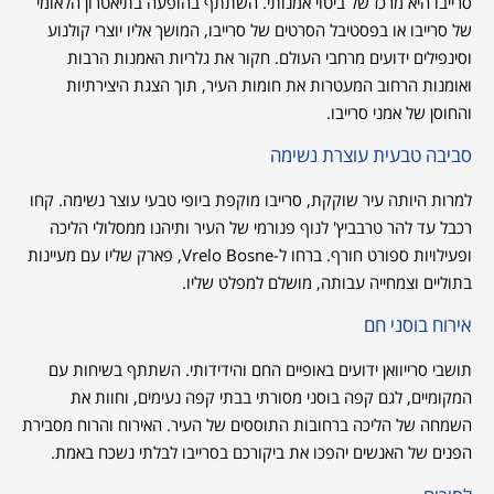
סרייבו היא מרכז של ביטוי אמנותי. השתתף בהופעה בתיאטרון הלאומי
של סרייבו או בפסטיבל הסרטים של סרייבו, המושך אליו יוצרי קולנוע
וסינפילים ידועים מרחבי העולם. חקור את גלריות האמנות הרבות
ואומנות הרחוב המעטרות את חומות העיר, תוך הצגת היצירתיות
והחוסן של אמני סרייבו.
סביבה טבעית עוצרת נשימה
למרות היותה עיר שוקקת, סרייבו מוקפת ביופי טבעי עוצר נשימה. קחו
רכבל עד להר טרבביץ' לנוף פנורמי של העיר ותיהנו ממסלולי הליכה
ופעילויות ספורט חורף. ברחו ל-Vrelo Bosne, פארק שליו עם מעיינות
בתוליים וצמחייה עבותה, מושלם למפלט שליו.
אירוח בוסני חם
תושבי סרייוואן ידועים באופיים החם והידידותי. השתתף בשיחות עם
המקומיים, לגם קפה בוסני מסורתי בבתי קפה נעימים, וחוות את
השמחה של הליכה ברחובות התוססים של העיר. האירוח והרוח מסבירת
הפנים של האנשים יהפכו את ביקורכם בסרייבו לבלתי נשכח באמת.