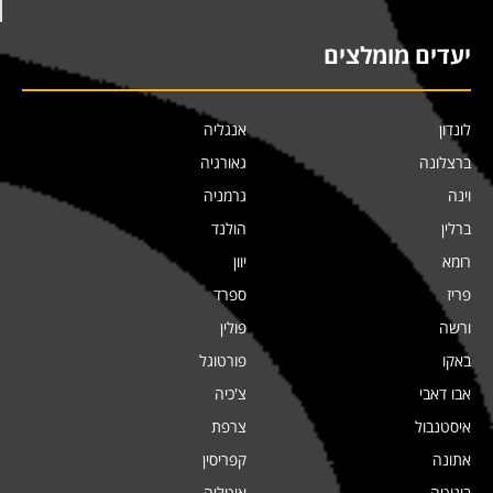
יעדים מומלצים
לונדון
אנגליה
ברצלונה
גאורגיה
וינה
גרמניה
ברלין
הולנד
רומא
יוון
פריז
ספרד
ורשה
פולין
באקו
פורטוגל
אבו דאבי
צ'כיה
איסטנבול
צרפת
אתונה
קפריסין
בוגוטה
איטליה