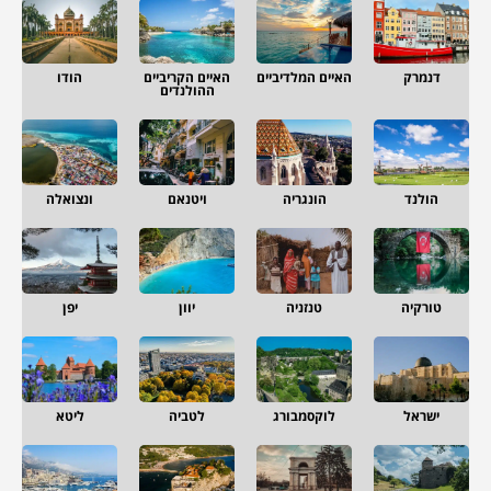
דנמרק
האיים המלדיביים
האיים הקריביים
הודו
ההולנדים
הולנד
הונגריה
ויטנאם
ונצואלה
טורקיה
טנזניה
יוון
יפן
ישראל
לוקסמבורג
לטביה
ליטא