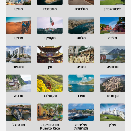
ליכטנשטיין
מולדובה
מונטנגרו
מונקו
מלזיה
מלטה
מקסיקו
מרוקו
נורווגיה
ניגריה
סין
סינגפור
סן מרינו
ספרד
סקוטלנד
סרביה
פולין
פולינזיה
פורטו ריקו -
פורטוגל
הצרפתית
Puerto Rico