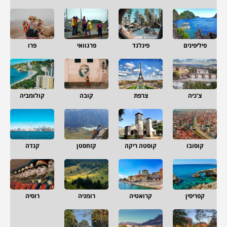
פיליפינים
פינלנד
פרגוואי
פרו
צ'כיה
צרפת
קובה
קולומביה
קוסובו
קוסטה ריקה
קזחסטן
קנדה
קפריסין
קרואטיה
רומניה
רוסיה