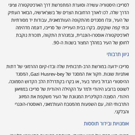
לסרייבו היסטוריה עשירה וסוערת המתפרשת דרך הארכיטקטורה וציוני
הדרך שלה. לכו לאורך הרחובות הצרים של בשצ'ארשיה, הבזאר העתיק
של העיר, וגלו מסגדים מהתקופה העות'מאנית, עבודות יד מסורתיות
ובתי קפה שוקקים. בקרו בבית העירייה של סרייבו, דוגמה מדהימה
לארכיטקטורה אוסטרו-הונגרית, ובמנהרת התקווה, תזכורת נוקבת
לחוסן של העיר במהלך המצור בשנות ה-90.
גיוון תרבותי
סרייבו ידועה במורשת הרב-תרבותית שלה ובדו-קיום ההרמוני של דתות
ואתניות שונות. חקור את המסגד של Gazi Husrev-bey, המסגד
ההיסטורי הגדול ביותר בעיר, או בקרו בקתדרלת הלב הקדוש הסמוכה.
לשוטט ברובע היהודי ולמד על הקהילה היהודית של סרייבו במוזיאון
היהודי. הסצנה הקולינרית המגוונת של העיר משקפת את המיזוג
התרבותי הזה, עם השפעות מהמטבח העות'מאני, האוסטרו-הונגרי
והבלקני.
אומנויות ובידור תוססות