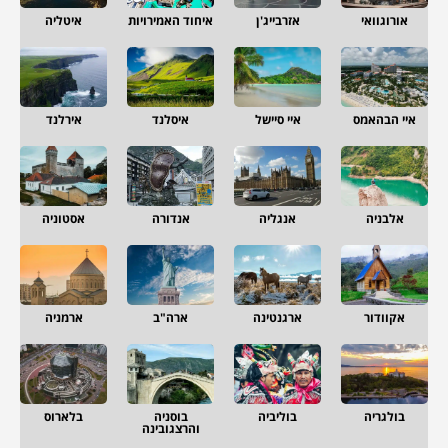
אורוגוואי
אזרבייג'ן
איחוד האמירויות
איטליה
איי הבהאמס
איי סיישל
איסלנד
אירלנד
אלבניה
אנגליה
אנדורה
אסטוניה
אקוודור
ארגנטינה
ארה"ב
ארמניה
בולגריה
בוליביה
בוסניה
בלארוס
והרצגובינה