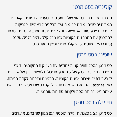
קולינריה בסט מרטן
המטבח של סט מרטן הוא שילוב מענג של טעמים צרפתיים וקאריביים.
מפירות ים טריים ופירות טרופיים ועד תבלינים קריאוליים וטכניקות
קולינריות צרפתיות, האי מציע חוויה קולינרית תוססת. המטיילים יכולים
להתפנק עם התמחויות מקומיות כמו מרק קללו, דגים בגריל, אקרס
(כדורי בצק מטוגנים), ושוקולד סנט לוסיאן המפורסם.
שופינג בסט מרטן
סט מרטן מספק חווית קניות ייחודית עם השווקים המקומיים, דוכני
היצירה וחנויות הבוטיק שלה. המבקרים יכולים למצוא מגוון של עבודות
יד בעבודת יד, יצירות אמנות מקומיות, תבלינים ומזכרות לקחת הביתה.
שוק Castries ההומה הוא מקום חובה לבקר בו, שבו אפשר לטבול את
עצמם באווירה התוססת ולקנות סחורות אותנטיות.
חיי לילה בסט מרטן
סט מרטן מציע סצנת חיי לילה תוססת, עם מגוון של ברים, מועדונים