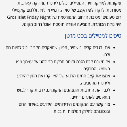
ומקומות למוזיקה חיה. המטיילים יכולים ליהנות ממוזיקה קאריבית
מסורתית, לרקוד לפי הקצב של סוקה, רגאיי או ג'אז, וללגום קוקטיילי
רום טעימים. מסיבת הרחוב המפורסמת של Gros Islet Friday Night
היא גולת הכותרת, המציעה אווירה תוססת ואוכל רחוב מקומי.
טיפים למטיילים בסט מרטן
ארזו בגדים קלים ונושמים, מכיוון שהאקלים הקריבי יכול להיות חם
ולח.
אל תשכח קרם הגנה ודוחה חרקים כדי להגן על עצמך מפני
השמש והחרקים.
אמצו את קצב החיים הרגוע של האי וקחו את הזמן להירגע
וליהנות מהסביבה.
לכבד את התרבות והמנהגים המקומיים, לרבות קודי לבוש
מתאימים לאתרים דתיים.
צור קשר עם המקומיים הידידותיים, הידועים באירוח החם
ובנכונותם לחלוק המלצות ותובנות.