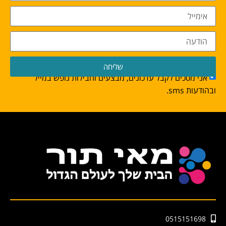
שליחה
אני מסכים לקבל עדכונים, מבצעים וחבילות נופש במייל
ובהודעות sms.
0515151698