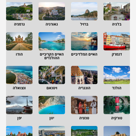
בלגיה
ברזיל
גאורגיה
גרמניה
דנמרק
האיים המלדיביים
האיים הקריביים
הודו
ההולנדים
הולנד
הונגריה
ויטנאם
ונצואלה
טורקיה
טנזניה
יוון
יפן