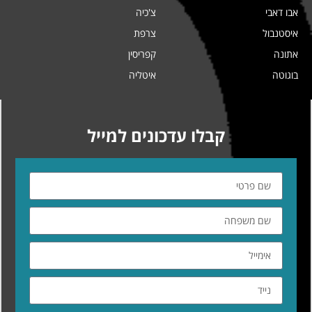
אבו דאבי
צ'כיה
איסטנבול
צרפת
אתונה
קפריסין
בוגוטה
איטליה
קבלו עדכונים למייל