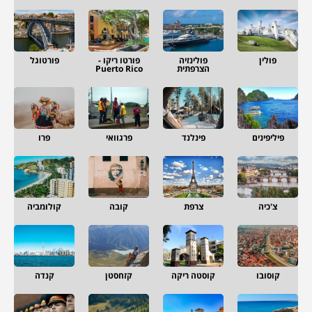
פולין
פולינזיה
פורטו ריקו -
פורטוגל
הצרפתית
Puerto Rico
פיליפינים
פינלנד
פרגוואי
פרו
צ'כיה
צרפת
קובה
קולומביה
קוסובו
קוסטה ריקה
קזחסטן
קנדה