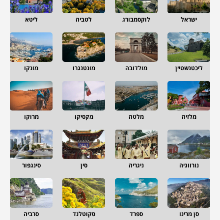
ישראל
לוקסמבורג
לטביה
ליטא
ליכטנשטיין
מולדובה
מונטנגרו
מונקו
מלזיה
מלטה
מקסיקו
מרוקו
נורווגיה
ניגריה
סין
סינגפור
סן מרינו
ספרד
סקוטלנד
סרביה