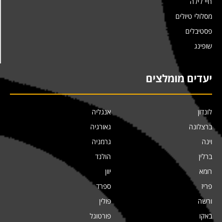
חיי לילה
מסלולי טיולים
פסטיבלים
שופינג
יעדים מומלצים
לונדון
אנגליה
ברצלונה
גאורגיה
וינה
גרמניה
ברלין
הולנד
רומא
יוון
פריז
ספרד
ורשה
פולין
באקו
פורטוגל