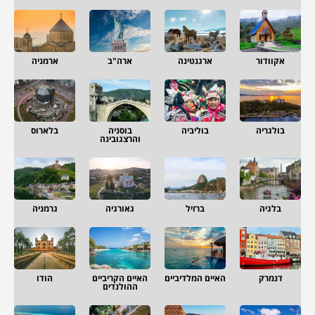
אקוודור
ארגנטינה
ארה"ב
ארמניה
בולגריה
בוליביה
בוסניה
בלארוס
והרצגובינה
בלגיה
ברזיל
גאורגיה
גרמניה
דנמרק
האיים המלדיביים
האיים הקריביים
הודו
ההולנדים