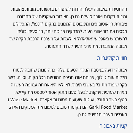
ההתניידות באבוג'ה יעילה הודות לשיפורים בתשתית. מוניות צהובות
זמינות בקלות ואובר פועלת גם כן. הצורות העיקריות של תחבורה
ציבורית הן אוטובוסים ומיניבוסים המכונים במקום "דנפו". המסלולים
מכסים את רוב אזורי העיר. למרחקים ארוכים יותר, הנוסעים יכולים
להשתמש באופנועי 'אוקאדה' או לעלות על מערכת הרכבת הקלה של
אבוג'ה המחברת את מרכז העיר לשדה התעופה.
חוויות קולינריות
אבוג'ה ידועה במטבח הניגרי הטעים שלה. כמה מנות שחובה לנסות
כוללות אורז ג'ולוף, ארוחת אורז חריפה המוגשת בכל מקום, וסויה, בשר
בקר שיפוד מתובל בעשבי תיבול. לאו לאו היא ארוחה עטופה העשויה
ממרח שעועית וירקות. לבעלי טעם מתוק אסור לפספס את קילישי,
חטיף בשר מתובל, ועוגות שעועית מטוגנות אקארה. Wuse Market ו-
Garki Food Market הם מקומות טובים לטעום את הפינוקים האלה.
מאכלים מערביים זמינים גם כן.
קניות באבוג'ה