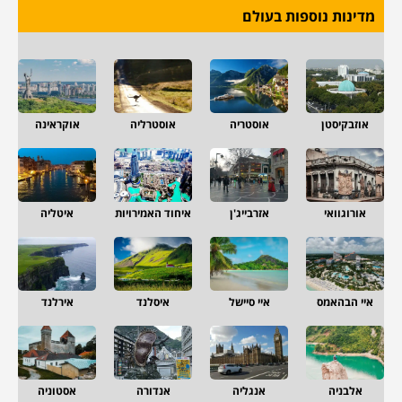
מדינות נוספות בעולם
אוזבקיסטן
אוסטריה
אוסטרליה
אוקראינה
אורוגוואי
אזרבייג'ן
איחוד האמירויות
איטליה
איי הבהאמס
איי סיישל
איסלנד
אירלנד
אלבניה
אנגליה
אנדורה
אסטוניה