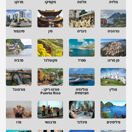
מלזיה
מלטה
מקסיקו
מרוקו
נורווגיה
ניגריה
סין
סינגפור
סן מרינו
ספרד
סקוטלנד
סרביה
פולין
פולינזיה
פורטו ריקו -
פורטוגל
הצרפתית
Puerto Rico
פיליפינים
פינלנד
פרגוואי
פרו