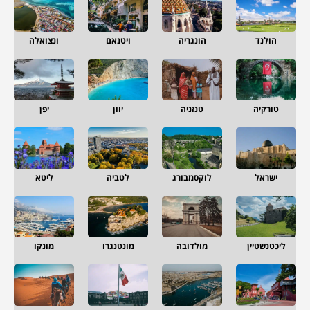
הולנד
הונגריה
ויטנאם
ונצואלה
טורקיה
טנזניה
יוון
יפן
ישראל
לוקסמבורג
לטביה
ליטא
ליכטנשטיין
מולדובה
מונטנגרו
מונקו