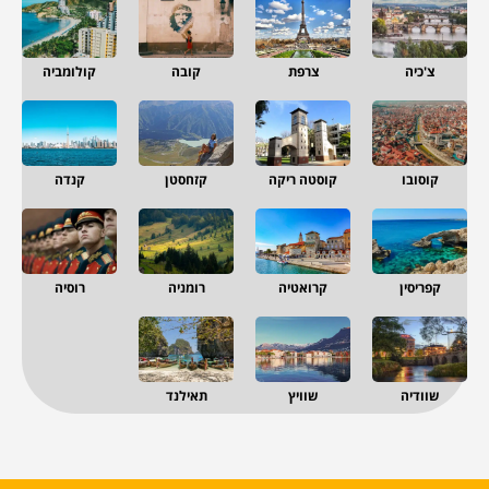
צ'כיה
צרפת
קובה
קולומביה
קוסובו
קוסטה ריקה
קזחסטן
קנדה
קפריסין
קרואטיה
רומניה
רוסיה
שוודיה
שוויץ
תאילנד