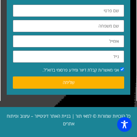
אני מאשר/ת קבלת דיוור ומידע פרסומי בדוא”ל.
שליחה
כל הזכויות שמורות © למאי תור | בניית האתר
דיגיטייזר – עיצוב ופיתוח
אתרים