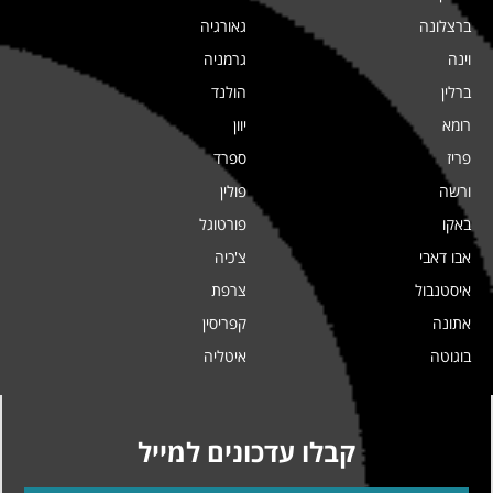
ברצלונה
גאורגיה
וינה
גרמניה
ברלין
הולנד
רומא
יוון
פריז
ספרד
ורשה
פולין
באקו
פורטוגל
אבו דאבי
צ'כיה
איסטנבול
צרפת
אתונה
קפריסין
בוגוטה
איטליה
קבלו עדכונים למייל