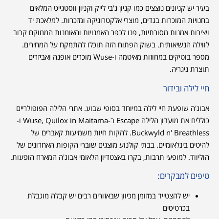
בעיר יש קניונים נוצצים כמו קניון ג'בי לייק וקניון ווסטגייט המלאים
בחנויות המוכרות בגדים, מוצרי אלקטרוניקה ומזכרות. למלאכת יד
ויצירות אמנות מסורתיות, פנו לכפר האמנויות והאומנות הממוקם קרוב
לווילה הנשיאותית. בשוק הפתוח הזה תוכלו להתמקח על המחירים.
מספר בוטיקים במחוזות מאיטמה ו-Wuse מוכרים אופנה ואביזרים
תוצרת ניגריה.
חיי לילה ובידור
אבוג'ה שופעת חיי לילה במיוחד בסופי שבוע. אתרי הלילה הפופולריים
כוללים את מועדון הלילה Escape ב-Wuse, Quilox in Maitama ו-
Buckwyld n' Breathless. להקות חיות משמיעות קאברים של
להיטים בינלאומיים. בבתי קולנוע מוצגים שוברי הקופות האחרונים של
הוליווד. למופעי תרבות, בקרו באצטדיון הלאומי אבוג'ה המארח הופעות.
טיפים למבקרים:
יש להצטייד במזומן מכיוון שבאזורים רבים יש קבלה מוגבלת
בכרטיסים