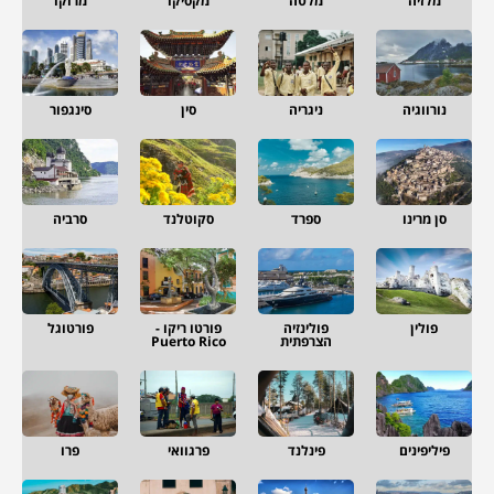
מלזיה
מלטה
מקסיקו
מרוקו
נורווגיה
ניגריה
סין
סינגפור
סן מרינו
ספרד
סקוטלנד
סרביה
פולין
פולינזיה
פורטו ריקו -
פורטוגל
הצרפתית
Puerto Rico
פיליפינים
פינלנד
פרגוואי
פרו