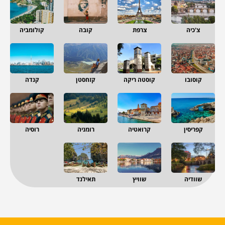
צ'כיה
צרפת
קובה
קולומביה
קוסובו
קוסטה ריקה
קזחסטן
קנדה
קפריסין
קרואטיה
רומניה
רוסיה
שוודיה
שוויץ
תאילנד