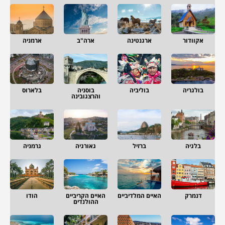
אקוודור
ארגנטינה
ארה"ב
ארמניה
בולגריה
בוליביה
בוסניה
בלארוס
והרצגובינה
בלגיה
ברזיל
גאורגיה
גרמניה
דנמרק
האיים המלדיביים
האיים הקריביים
הודו
ההולנדים