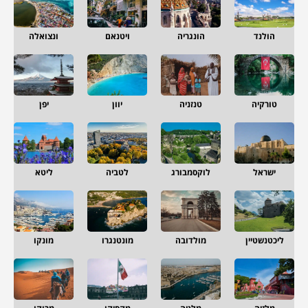
הולנד
הונגריה
ויטנאם
ונצואלה
טורקיה
טנזניה
יוון
יפן
ישראל
לוקסמבורג
לטביה
ליטא
ליכטנשטיין
מולדובה
מונטנגרו
מונקו