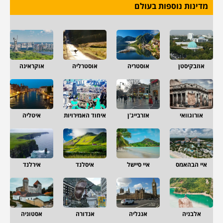
מדינות נוספות בעולם
אוזבקיסטן
אוסטריה
אוסטרליה
אוקראינה
אורוגוואי
אזרבייג'ן
איחוד האמירויות
איטליה
איי הבהאמס
איי סיישל
איסלנד
אירלנד
אלבניה
אנגליה
אנדורה
אסטוניה