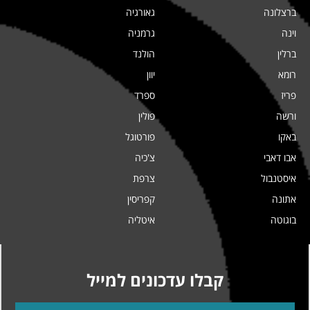
ברצלונה
גאורגיה
וינה
גרמניה
ברלין
הולנד
רומא
יוון
פריז
ספרד
ורשה
פולין
באקו
פורטוגל
אבו דאבי
צ'כיה
איסטנבול
צרפת
אתונה
קפריסין
בוגוטה
איטליה
קבלו עדכונים למייל