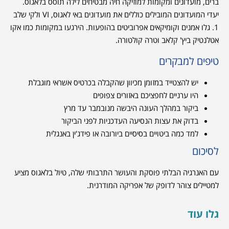
ברים, מועדונים ומקומות למוזיקה חיה מבטיחים לילה תוסס בלאגוס.
יעדי המועדונים המובילים כוללים את מועדונים באי לאגוס, VI ולקי שלב
1. גלו אמנים וקומיקאים אפרוביטים בהופעות. הירגעו במקומות כמו אקו
אטלנטיק ביץ' קלאב וטרה קולטורה.
טיפים למבקרים
יש להצטייד במזומן מכיוון שהקבלה בכרטיס אשראי מוגבלת
היו ערניים לחפציכם באזורים צפופים
ביקור במהלך העונה היבשה מנובמבר עד מרץ
בדוק את עצות הנסיעה העדכניות לפני הביקור
למד כמה ביטויים בסיסיים ביורובה או פידג'ין באנגלית
לסיכום
עם האנרגיה הבלתי פוסקת והעושר התרבותי שלה, טיול בלאגוס מציע
למטיילים צוהר לדופק של אפריקה המודרנית.
גלו עוד