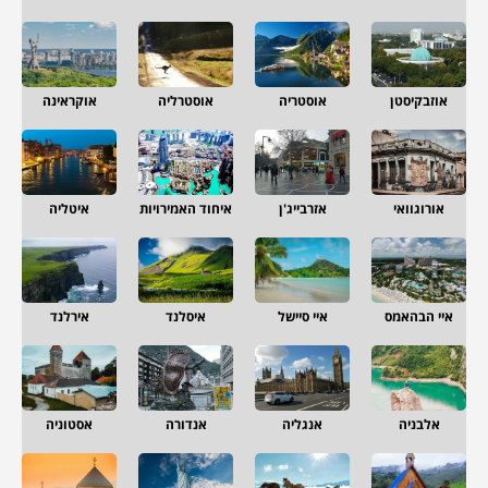
אוזבקיסטן
אוסטריה
אוסטרליה
אוקראינה
אורוגוואי
אזרבייג'ן
איחוד האמירויות
איטליה
איי הבהאמס
איי סיישל
איסלנד
אירלנד
אלבניה
אנגליה
אנדורה
אסטוניה