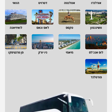
אורלנדו
אטלנטה
דטרויט
הוואי
וושינגטון
טקסס
לאס וגאס
לואיזיאנה
לוס אנג'לס
מיאמי
ניו יורק
סן פרנציסקו
פורטלנד