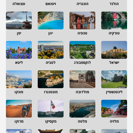
הולנד
הונגריה
ויטנאם
ונצואלה
טורקיה
טנזניה
יוון
יפן
ישראל
לוקסמבורג
לטביה
ליטא
ליכטנשטיין
מולדובה
מונטנגרו
מונקו
מלזיה
מלטה
מקסיקו
מרוקו