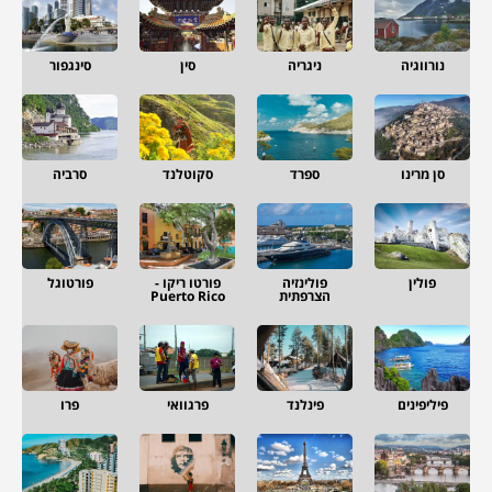
נורווגיה
ניגריה
סין
סינגפור
סן מרינו
ספרד
סקוטלנד
סרביה
פולין
פולינזיה
פורטו ריקו -
פורטוגל
הצרפתית
Puerto Rico
פיליפינים
פינלנד
פרגוואי
פרו