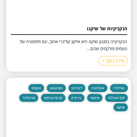
הנקניקיות של שיקגו
הנקניקייה בסגנון שיקגו היא אייקון קולינרי אהוב, עם סימפוניה של
טעמים ומרקמים שהם...
מידע נוסף >
אורלנדו
אטלנטה
דטרויט
וושינגטון
טקסס
לוס אנג'לס
מיאמי
ניו יורק
סן פרנציסקו
פורטלנד
שיקגו