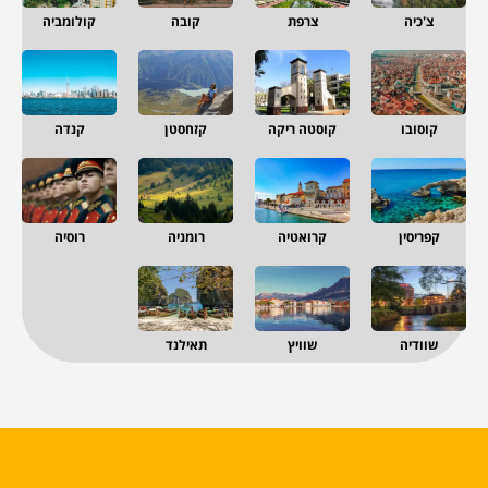
צ'כיה
צרפת
קובה
קולומביה
קוסובו
קוסטה ריקה
קזחסטן
קנדה
קפריסין
קרואטיה
רומניה
רוסיה
שוודיה
שוויץ
תאילנד