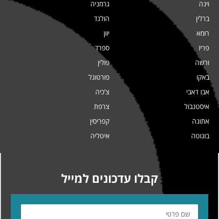
וינה
גרמניה
ברלין
הולנד
רומא
יוון
פריז
ספרד
ורשה
פולין
באקו
פורטוגל
אבו דאבי
צ'כיה
איסטנבול
צרפת
אתונה
קפריסין
בוגוטה
איטליה
קבלו עדכונים למייל