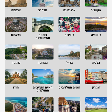
אקוודור
ארגנטינה
ארה"ב
ארמניה
בולגריה
בוליביה
בוסניה
בלארוס
והרצגובינה
בלגיה
ברזיל
גאורגיה
גרמניה
דנמרק
האיים המלדיביים
האיים הקריביים
הודו
ההולנדים