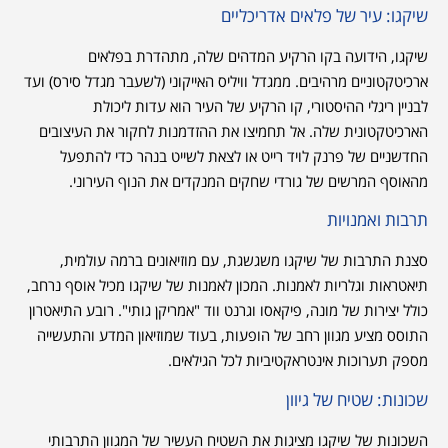
שיקגו: עיר של פלאים אדריכליים
שיקגו, הידועה בקו הרקיע המדהים שלה, מתהדרת בפלאים
ארכיטקטוניים מרהיבים. ממגדל וויליס האייקוני (לשעבר מגדל סירס) ועד
לבניין ריגלי ההיסטורי, קו הרקיע של העיר הוא עדות ליכולת
הארכיטקטונית שלה. אל תחמיצו את ההזדמנות לחקור את העיצובים
החדשניים של פרנק לויד רייט או לצאת לשייט בנהר כדי להתפעל
מהאוסף המרשים של גורדי שחקים המנקדים את הנוף העירוני.
תרבות ואמנויות
סצנת התרבות של שיקגו משגשגת, עם מוזיאונים ברמה עולמית,
תיאטראות וגלריות לאמנות. המכון לאמנות של שיקגו מכיל אוסף נרחב,
כולל יצירות של מונה, פיקאסו וגרנט ווד "אמריקן גותי". רובע התיאטרון
התוסס מציע מגוון רחב של הופעות, בעוד שמוזיאון המדע והתעשייה
מספק תערוכות אינטראקטיביות לכל הגילאים.
שכונות: שטיח של גיוון
השכונות של שיקגו מציגות את השטיח העשיר של המגוון התרבותי