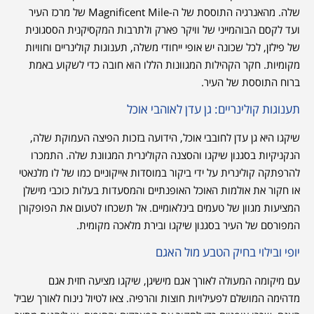
שלה. מהאנרגיה התוססת של ה-Magnificent Mile של מרכז העיר
ועד לקסם הבוהמייני של וויקר פארק ולתרבות המקסיקנית הססגונית
של פילזן, לכל שכונה יש אופי ייחודי משלה, תענוגות קולינריים וחוויות
מקומיות. חקר הקהילות המגוונות הללו הוא חובה כדי לשקוע באמת
ברוח התוססת של העיר.
תענוגות קולינריים: גן עדן לאוהבי אוכל
שיקגו היא גן עדן לחובבי אוכל, הידועה בזכות הפיצה העמוקת שלה,
הנקניקיות בסגנון שיקגו והסצנה הקולינרית המגוונת שלה. התמכרו
להרפתקה קולינרית על ידי ביקור במוסדות אייקוניים כמו של לו מלנאטי
או חקור את אולמות האוכל האופנתיים והמסעדות בעלות כוכבי מישלן
המציעות מגוון של טעמים בינלאומיים. אל תשכחו לטעום את הפופקורן
המפורסם של העיר בסגנון שיקגו ובירת מלאכה מקומית.
יופי ובילוי בחיק הטבע מול האגם
עם מיקומה המעולה לאורך אגם מישיגן, שיקגו מציעה חזית אגם
מדהימה המושלם לפעילויות חוצות והרפיה. צאו לטיול נינוח לאורך שביל