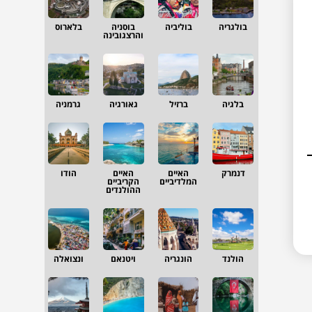
בולגריה
בוליביה
בוסניה
בלארוס
והרצגובינה
בלגיה
ברזיל
גאורגיה
גרמניה
דנמרק
האיים
האיים
הודו
המלדיביים
הקריביים
ההולנדים
הולנד
הונגריה
ויטנאם
ונצואלה