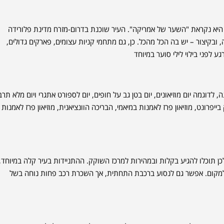
 היא נקראת "השער של אמריקה". העיר שוכנת בדרום-מזרח מדינת פלורידה
 ובקיצור – יש בה הכל מהכל. כן, גם מתחמי קניות עצומים, פארקים גדולים,
ע לפני בילוי לילי סוער במיוחד
 לדוגמה יום מוזיאונים, יום בטן גב על חופים, יום לספורט אתגרי ויום מלא תרב
ייפרונט, מוזיאון פרז לאמנות במיאמי, הבריכה הוונציאנית, מוזיאון פרז לאמנות
, שוכן כ- 13 ק"מ בלבד ממכרז העיר, ולכן תוכלו להגיע בקלות ובמהירות למרכז השוקק. ההתניידות בעיר קלה במיוחד,
ם למקום. אפשר גם לנסוע ברכבת התחתית, אך השכרת רכב פחות נוחה בשל