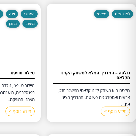
לאס וגאס
מיאמי
המבורג
וינה
ו
מיאמי
מינכן
רולטה – המדריך המלא למשחק הקזינו
טיילור סוויפט
הקלאסי
רולטה היא משחק קזינו קלאסי המשלב מזל,
בפנסלבניה, היא זמרת
צבעים ואסטרטגיה פשוטה. המדריך מציג
מאמני המוזיקה...
את...
מידע נוסף >
מידע נוסף >