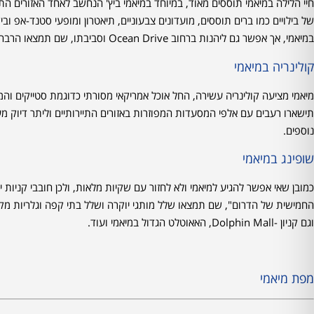
חיי הלילה במיאמי תוססים מאוד, במיוחד במיאמי ביץ' הנחשב לאחד האזורים התו
של בילויים כמו ברים תוססים, מועדונים צבעוניים, תיאטרון ומופעי סטנד-אפ ובי
במיאמי, אך אפשר גם ליהנות ברחוב Ocean Drive וסביבתו, שם תמצאו הרבה צעירים ותיירים המבלים עד לשעות הקטנות של הלילה.
קולינריה במיאמי
מיאמי מציעה קולינריה עשירה, החל אוכל אמריקאי מסורתי כדוגמת סטייקים והמ
נוספים.
שופינג במיאמי
כמובן שאי אפשר להגיע למיאמי ולא לחזור עם שקיות מלאות, ולכן חובבי קניות י
וגם קניון -Dolphin Mall, האאוטלט הגדול במיאמי ועוד.
מפת מיאמי