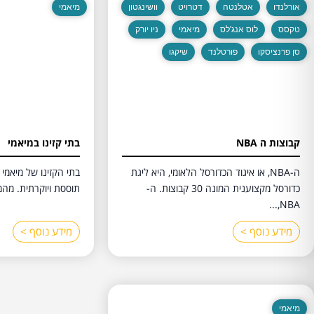
אורלנדו
אטלנטה
דטרויט
וושינגטון
מיאמי
טקסס
לוס אנג'לס
מיאמי
ניו יורק
סן פרנציסקו
פורטלנד
שיקגו
קבוצות ה NBA
בתי קזינו במיאמי
ה-NBA, או איגוד הכדורסל הלאומי, היא ליגת
בתי הקזינו של מיאמי
כדורסל מקצוענית המונה 30 קבוצות. ה-
תוססת ויוקרתית. מהמלו
NBA,...
מידע נוסף >
מידע נוסף >
מיאמי