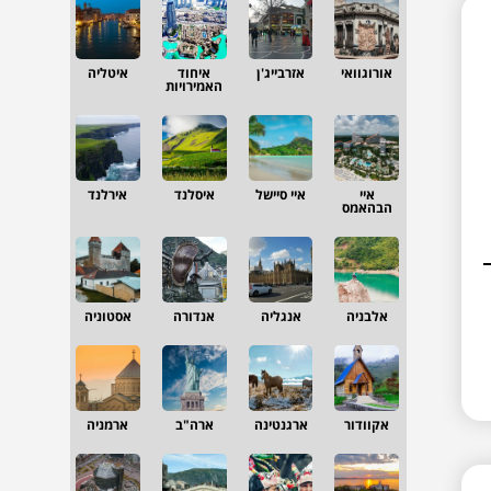
אורוגוואי
אזרבייג'ן
איחוד
איטליה
האמירויות
איי
איי סיישל
איסלנד
אירלנד
הבהאמס
אלבניה
אנגליה
אנדורה
אסטוניה
אקוודור
ארגנטינה
ארה"ב
ארמניה