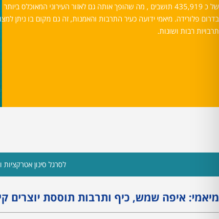
של כ 435,919 תושבים , מה שהופך אותה גם לאזור העירוני המאוכלס ביותר
בדרום פלורידה. מיאמי ידועה כעיר התרבות והאמנות, זה גם מקום בו ניתן למצו
תרבויות רבות ושונות.
לסרגל סינון אטרקציות ות
מיאמי: איפה שמש, כיף ותרבות תוססת יוצרים קיץ