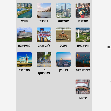
אורלנדו
אטלנטה
דטרויט
הוואי
וושינגטון
טקסס
לאס וגאס
לואיזיאנה
ות
לוס אנג'לס
ניו יורק
סן
פורטלנד
פרנציסקו
שיקגו