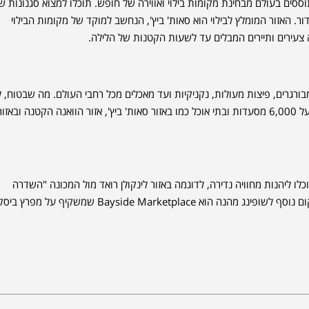
ססים בעולם מבחינת מקומות בילוי ואווירה של חופש. תוכלו למצוא סגנונות שו
דור. האזור המומלץ לבילוי הוא סאות' ביץ', הנחשב למוקד של מקומות הבילוי
בורגרים, פיצות מעולות, נקניקיות ועד מאכלים מכל רחבי העולם. מה שבטוח, 
תישארו רעבים עם אלפי המסעדות המפוזרות באזורים התיירותיים וליתר דיוק מעל 6,000 מסעדות ובתי אוכל כמו באזור סאות' ביץ', אזור הוואנה הקטנה ובא
וכלו ליהנות מחוויה נדירה, לדוגמה באזור לינקולן רואד מול המכונה "השדרה
החמישית של הדרום", שם תמצאו שלל מותגי יוקרה ושלל בתי קפה וגלריות מקום נוסף לשופינג מהנה הוא Bayside Marketplace שמשקיף על מ