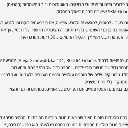
בורית זולים והזמנים ודי מדוייקים. האוטובוסים ורוב החשמליות (הטראם)
יר – לחופים, למוזיאונים ולרובע אוליווה, אם כי לפעמים לוקח זמן להגיע לש
 לנוע בעיר, כדאי לכם להסתייע במפות הנמצאות באפליקציית Jakdojade. אפשר כמובן גם להשתמש בדף התחבורה הציבורית הרשמי של גדנסק, אך את
לאומי 'לך ולנסה' הממוקם כ 30 דקות ממרכז העיר.
בעיר גדנסק ישנם לא מעט קניונים. המפורסמים ביותר הם גלריה בלטיקה, הנמצאת ברחוב zka 141, 80-264 Gdańsk
במרכז העיר ממוקם מתחם מדיסון מפורסם. בין כתליו תמצאו למעלה מ 100 מבוטיקים עילית של מותגים עולמיים וחנויות מעצבים בלעדיות. ועד לחנוי
 מתמקד בלקוחות עשירים.
גם בביתנים הגסטרונומיים עם תפריטים בנלאומיים. במתחם זה גם תמצאו
יש כמה מסעדות טובות מאוד שמציעות מנות פולניות מסורתיות והמחיר סביר עד
חד המקומות הפופולריים ביותר עבור תיירים הוא מסעדת Old Town המציעה מנות פולניות מסורתיות כמו גם מטבח בינלאומי. הוא מגיש גם בירה, יין