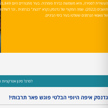
העשירית לספירה, והיא משמשת כבירת פומרניה. בעיר מתגורר
תושבים (2022). שמה המקורי של גדנסק נקרא "דנציג" בגרמנית , זכר לשילטון
של צאצאי הגרמנים ששלטו בעיר בימי הביניים.
לסרגל סינון אטרקציות ות
גדנסק איפה היופי הבלטי פוגש פאר תרבותי!