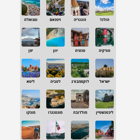
הולנד
הונגריה
ויטנאם
ונצואלה
טורקיה
טנזניה
יוון
יפן
ישראל
לוקסמבורג
לטביה
ליטא
ליכטנשטיין
מולדובה
מונטנגרו
מונקו