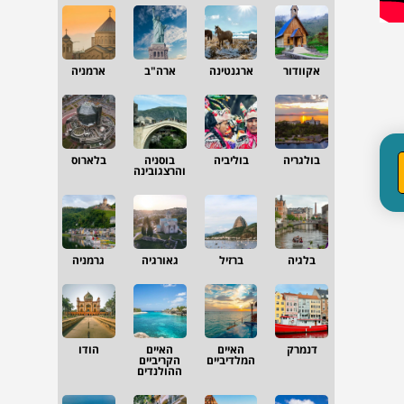
אקוודור
ארגנטינה
ארה"ב
ארמניה
בולגריה
בוליביה
בוסניה
בלארוס
והרצגובינה
בלגיה
ברזיל
גאורגיה
גרמניה
דנמרק
האיים
האיים
הודו
המלדיביים
הקריביים
ההולנדים