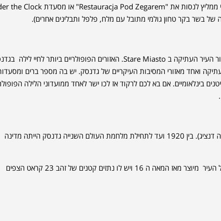
ומשקאות חריפים במחירים סבירים. אם אתם מחפשים משהו יוקרתי יותר, אז אני ממליץ לנסות את "auracja Pod Zegarem
ה של בשר בקר טחון גולמי מתובל עם מלח, פלפל ותבלינים אחרים).
גדנסק היא עיר נהדרת לחיי לילה. ישנם ברים ומועדונים רבים בעיר, במיוחד באזור העיר העתיקה ב Stare Miasto. האזורים הפופולריים ביותר לחיי ליל
ד המזרחי של העיר העתיקה ואחד מאזורי המסיבות העיקריים של גדנסק. יש בה מספר ברים ומסעדות
ות מתארחים במקום תקליטנים בינלאומיים. אם בא לכם לרקוד אז לכו ישר לאחד ממועדוני הלילה הפופולר
גדנסק הייתה פעם חלק מגרמניה – גדנסק הייתה פעם חלק מגרמניה (אז נקראה דנציג). בין 1920 ועד לתחילת מלחמת העולם השנייה גדנסק הייתה מדינה
גדנסק היא ביתו של המשקה גולדווסר (Goldschlager) – המשקה האייקוני של העיר מיוצר מאז המאה ה 16 ויש לו נתזים קטנים של זהב 23 קראט הצפים