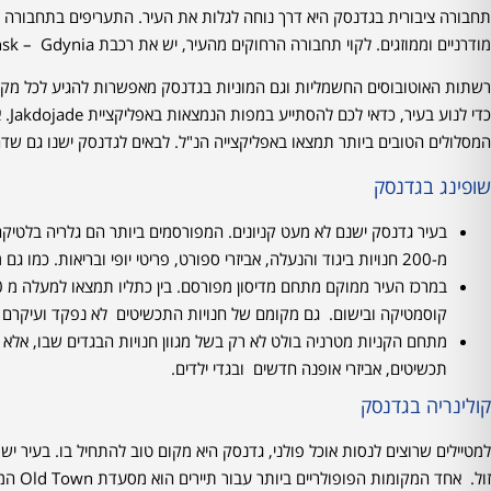
תחבורה ציבורית בגדנסק היא דרך נוחה לגלות את העיר. התעריפים בתחבורה הצי
מודרניים וממוזגים. לקוי תחבורה הרחוקים מהעיר, יש את רכבת SKM Gdansk – Gdynia שיש לה תחנות לאורך המסלול.
רשתות האוטובוסים החשמליות וגם המוניות בגדנסק מאפשרות להגיע לכל מקום בע
כדי
המסלולים הטובים ביותר תמצאו באפליקצייה הנ"ל. לבאים לגדנסק ישנו גם שדה התעופה הבינ
שופינג בגדנסק
מ-200 חנויות ביגוד והנעלה, אביזרי ספורט, פריטי יופי ובריאות. כמו גם מבחר גדול של חנויות בגדי ילדים , ומספר גדול של בתי קפהת ומסעדות.
קוסמטיקה ובישום. גם מקומם של חנויות התכשיטים לא נפקד ועיקרם
מתחם הקניות מטרניה בולט לא רק בשל מגוון חנויות הבגדים שבו, אלא 
תכשיטים, אביזרי אופנה חדשים ובגדי ילדים.
קולינריה בגדנסק
למטיילים שרוצים לנסות אוכל פולני, גדנסק היא מקום טוב להתחיל בו. בעיר 
זול. א