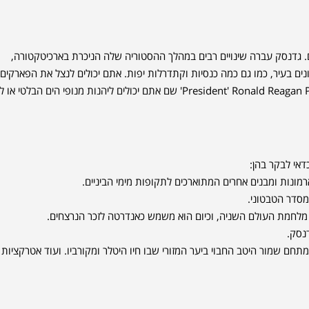
סם. גדנסק עברה שינויים רבים במהלך ההסטוריה שלה הניכרת בארכיטקטורה,
ונים בעיר, כמו גם כמה כנסיות וקתדרלות יפות. אתם יכולים לנצל את הפארקים
הרבים של גדנסק, כולל את אחד הפארקים הפופולרים הממוקם על החוף, President' Ronald Reagan Park' שם אתם יכולים ליהנות מנופי הים הבל
דאי לבקר בהן:
רמונות ומבנים אחרים המתוארכים לתקופות מימי הביניים.
מסדר הטבטוני.
 מלחמת העולם השניה, וכיום הוא משמש כאנדרטה לזכר הנרצחים.
נסק.
ם שמור היטב החבוי ביער המזורי שבו חיו היטלר ומקורביו. ועוד אטרקציות