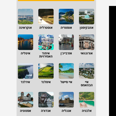
אוזבקיסטן
אוסטריה
אוסטרליה
אוקראינה
אורוגוואי
אזרבייג'ן
איחוד
איטליה
האמירויות
איי
איי סיישל
איסלנד
אירלנד
הבהאמס
אלבניה
אנגליה
אנדורה
אסטוניה