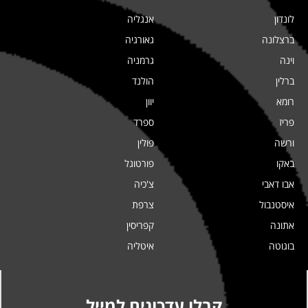
לונדון
אנגליה
ברצלונה
גאורגיה
וינה
גרמניה
ברלין
הולנד
רומא
יוון
פריז
ספרד
ורשה
פולין
באקו
פורטוגל
אבו דאבי
צ'כיה
איסטנבול
צרפת
אתונה
קפריסין
בוגוטה
איטליה
קבלו עדכונים למייל