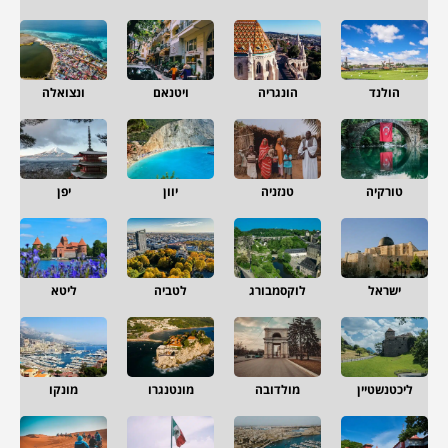
הולנד
הונגריה
ויטנאם
ונצואלה
טורקיה
טנזניה
יוון
יפן
ישראל
לוקסמבורג
לטביה
ליטא
ליכטנשטיין
מולדובה
מונטנגרו
מונקו