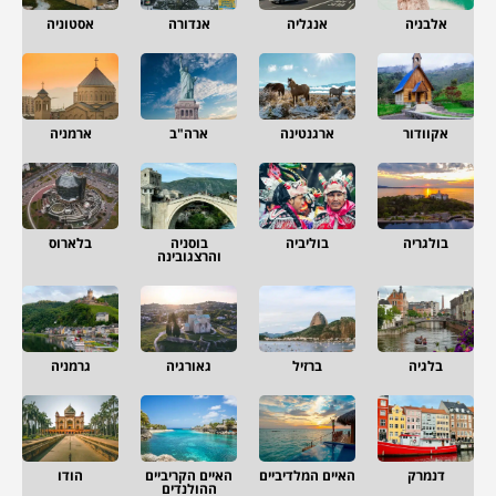
אלבניה
אנגליה
אנדורה
אסטוניה
אקוודור
ארגנטינה
ארה"ב
ארמניה
בולגריה
בוליביה
בוסניה
בלארוס
והרצגובינה
בלגיה
ברזיל
גאורגיה
גרמניה
דנמרק
האיים המלדיביים
האיים הקריביים
הודו
ההולנדים