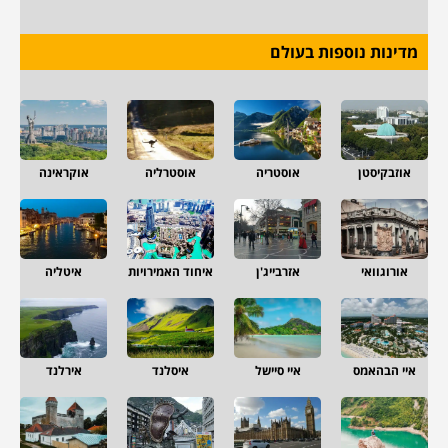
מדינות נוספות בעולם
אוזבקיסטן
אוסטריה
אוסטרליה
אוקראינה
אורוגוואי
אזרבייג'ן
איחוד האמירויות
איטליה
איי הבהאמס
איי סיישל
איסלנד
אירלנד