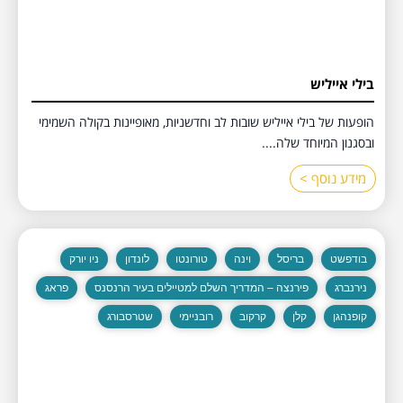
בילי אייליש
הופעות של בילי אייליש שובות לב וחדשניות, מאופיינות בקולה השמימי
ובסגנון המיוחד שלה....
מידע נוסף >
בודפשט
בריסל
וינה
טורונטו
לונדון
ניו יורק
נירנברג
פירנצה – המדריך השלם למטיילים בעיר הרנסנס
פראג
קופנהגן
קלן
קרקוב
רובניימי
שטרסבורג