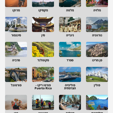
מלזיה
מלטה
מקסיקו
מרוקו
נורווגיה
ניגריה
סין
סינגפור
סן מרינו
ספרד
סקוטלנד
סרביה
פולין
פולינזיה
פורטו ריקו -
פורטוגל
הצרפתית
Puerto Rico