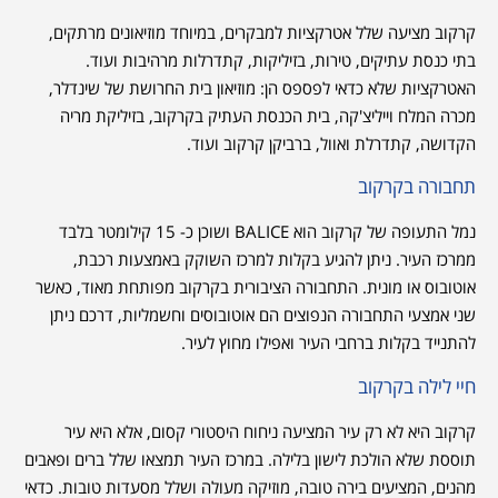
קרקוב מציעה שלל אטרקציות למבקרים, במיוחד מוזיאונים מרתקים,
בתי כנסת עתיקים, טירות, בזיליקות, קתדרלות מרהיבות ועוד.
האטרקציות שלא כדאי לפספס הן: מוזיאון בית החרושת של שינדלר,
מכרה המלח וייליצ'קה, בית הכנסת העתיק בקרקוב, בזיליקת מריה
הקדושה, קתדרלת ואוול, ברביקן קרקוב ועוד.
תחבורה בקרקוב
נמל התעופה של קרקוב הוא BALICE ושוכן כ- 15 קילומטר בלבד
ממרכז העיר. ניתן להגיע בקלות למרכז השוקק באמצעות רכבת,
אוטובוס או מונית. התחבורה הציבורית בקרקוב מפותחת מאוד, כאשר
שני אמצעי התחבורה הנפוצים הם אוטובוסים וחשמליות, דרכם ניתן
להתנייד בקלות ברחבי העיר ואפילו מחוץ לעיר.
חיי לילה בקרקוב
קרקוב היא לא רק עיר המציעה ניחוח היסטורי קסום, אלא היא עיר
תוססת שלא הולכת לישון בלילה. במרכז העיר תמצאו שלל ברים ופאבים
מהנים, המציעים בירה טובה, מוזיקה מעולה ושלל מסעדות טובות. כדאי