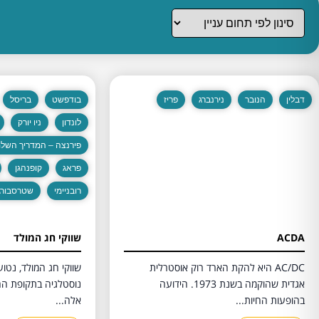
דבלין
הנובר
נירנברג
פריז
בודפשט
בריסל
לונדון
ניו יורק
פירנצה – המדריך השלם
פראג
קופנהגן
רובניימי
שטרסבורג
ACDA
שווקי חג המולד
AC/DC היא להקת הארד רוק אוסטרלית
שווקי חג המולד, נטוע
אגדית שהוקמה בשנת 1973. הידועה
נוסטלגיה בתקופת הח
בהופעות החיות...
אלה...