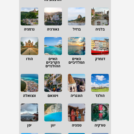
בלגיה
ברזיל
גאורגיה
גרמניה
דנמרק
האיים
האיים
הודו
המלדיביים
הקריביים
ההולנדים
הולנד
הונגריה
ויטנאם
ונצואלה
טורקיה
טנזניה
יוון
יפן