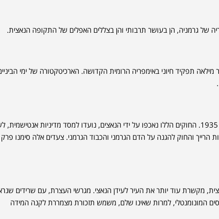
ריה של גרמניה, הן בעושר תרבותי והן בצללים האפלים של התקופה הנאצית.
 מילאה תפקיד חיוני באימפריה הרומית הקדושה. הארכיטקטורה של ימי הביניים
באופן טראגי, נירנברג קשורה גם לחקיקת חוקי נירנברג הידועים לשמצה בשנת 1935. החוקים הללו נאכפו על ידי הנאצים, נועדו למסד מדיניות אנטישמי
ות הרייך והחוק להגנה על הדם הגרמני והכבוד הגרמני. צעדים אלה סימנו פרק
ית, מקשרת עוד יותר את העיר לעידן הנאצי. מגרשי העצרת, עם שרידים שנרא
נגרסים המונומנטלי, למרות שאינו שלם, משמש תזכורת מצמררת לקנה המידה