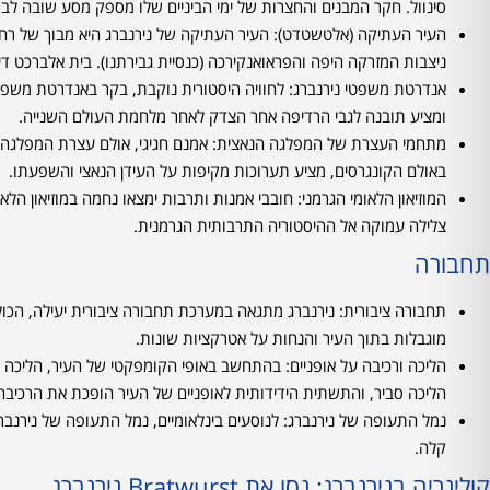
סינוול. חקר המבנים והחצרות של ימי הביניים שלו מספק מסע שובה לב ב
העיר העתיקה (אלטשטדט): העיר העתיקה של נירנברג היא מבוך של רחו
ניצבות המזרקה היפה והפראואנקירכה (כנסיית גבירתנו). בית אלברכט די
אנדרטת משפטי נירנברג: לחוויה היסטורית נוקבת, בקר באנדרטת משפט
ומציע תובנה לגבי הרדיפה אחר הצדק לאחר מלחמת העולם השנייה.
מתחמי העצרת של המפלגה הנאצית: אמנם חגיגי, אולם עצרת המפלגה 
באולם הקונגרסים, מציע תערוכות מקיפות על העידן הנאצי והשפעתו.
המוזיאון הלאומי הגרמני: חובבי אמנות ותרבות ימצאו נחמה במוזיאון ה
צלילה עמוקה אל ההיסטוריה התרבותית הגרמנית.
תחבורה
תחבורה ציבורית: נירנברג מתגאה במערכת תחבורה ציבורית יעילה, הכול
מוגבלות בתוך העיר והנחות על אטרקציות שונות.
הליכה ורכיבה על אופניים: בהתחשב באופי הקומפקטי של העיר, הליכה ו
הליכה סביר, והתשתית הידידותית לאופניים של העיר הופכת את הרכיבה 
נמל התעופה של נירנברג: לנוסעים בינלאומיים, נמל התעופה של נירנב
קלה.
קולינריה בנירנברג: נסו את Bratwurst נירנברג