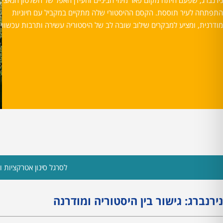
נירנברג, שפעם היתה מקום פאר מימי הביניים והעידן האפל של השלטון הנאצי,
התפתחה לעיר תוססת. הקסם ההיסטורי שלה מתקיים במקביל עם חיוניות
מודרנית, ומציע למבקרים שילוב שובה לב של היסטוריה עשירה ותרבות עכשווית
לסרגל סינון אטרקציות ות
נירנברג: גישור בין היסטוריה ומודרנה