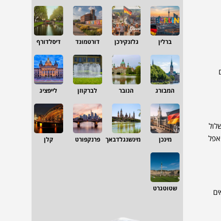
ברלין
גלזנקירכן
דורטמונד
דיסלדורף
המבורג
הנובר
לברקוזן
לייפציג
ת, לשלול
 אפל
מינכן
מינשנגלדבאך
פרנקפורט
קלן
שטוטגרט
ים