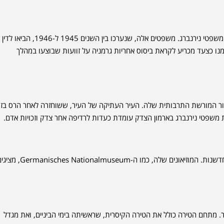
לאחר מלחמת העולם השנייה, נירנברג זכתה לתשומת לב בינלאומית כאתר של משפטי נירנברג. משפטים אלה, שנערכו בין השנים 1945 ל-1946, הביאו לדין
נו כצעד מכריע לקראת ביסוס אחריות גרמניה על זוועות שבוצעו במהלך
מור המורשת התרבותית שלה. העיר העתיקה של העיר, ששוחזרה לאחר הרס בזמ
משפטי נירנברג בארמון הצדק עומדת כעדות לרדיפה אחר צדק וזכויות אדם.
בימינו, נירנברג התפתחה לעיר תוססת עם כלכלה משגשגת ומחויבות לחינוך וחדשנות. המוזיאונים שלה, כמו ה-hes Nationalmuseum
יר. מתחם הטירה כולל את הטירה הקיסרית, שראשיתה בימי הביניים, ואת מגדל