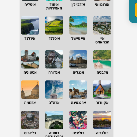
אורוגוואי
אזרבייג'ן
איחוד
איטליה
האמירויות
איי
איי סיישל
איסלנד
אירלנד
הבהאמס
אלבניה
אנגליה
אנדורה
אסטוניה
אקוודור
ארגנטינה
ארה"ב
ארמניה
בולגריה
בוליביה
בוסניה
בלארוס
והרצגובינה