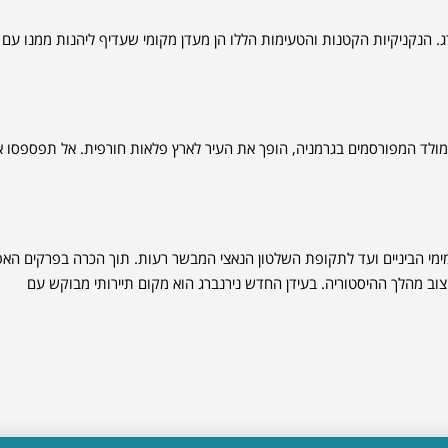
ג. הנקניקיות הקטנות והטעימות הללו הן מעדן מקומי שעדיף ליהנות ממנו עם
C של נירנברג, אחד משווקי חג המולד המפורסמים בגרמניה, הופך את העיר לארץ פלאות חורפית. אל תפספסו
מימי הביניים ועד לתקופת השלטון הנאצי המבשר רעות. תוך הכרה בפרקים האפ
ב מהלך ההיסטוריה. בעידן החדש נירנברג הוא מקום תיירותי מבוקש עם