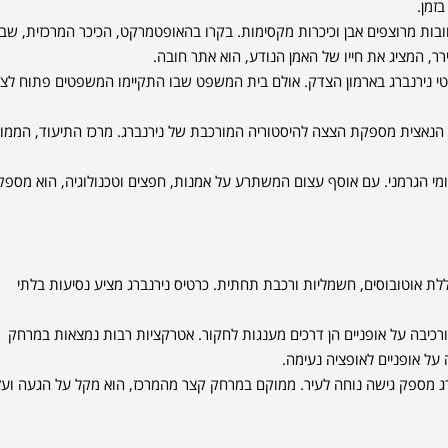
זמן.
בות מרוצפים אבן וכיכרות מקסימות. בקרו בהאופטמרקט, הכיכר המרכזית, שב
רר, המציג את חייו של האמן הנודע, הוא אתר חובה.
י נירנברג בארמון הצדק. אולם בית המשפט שבו התקיימו המשפטים פתוח לציב
הנאצית מספקת הצצה להיסטוריה המורכבת של נירנברג. מרכז התיעוד, הממו
לאומי הגרמני. עם אוסף עצום המשתרע על אמנות, חפצים וטכנולוגיה, הוא מספק
לת אוטובוסים, חשמליות ורכבת תחתית. כרטיס נירנברג מציע נסיעות בלתי
רכיבה על אופניים הן דרכים מענגות לחקור. אטרקציות רבות נמצאות במרחק
על אופניים לאופציה נעימה.
רג מספק גישה נוחה לעיר. ממוקם במרחק קצר מהמרכז, הוא מקל על הגעה ועז