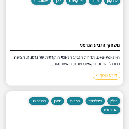
לברקוזן
מינכן
פרנקפורט
קלן
שטוטגרט
משחקי הגביע הגרמני
ה-DFB-Pokal, תחרות הגביע הלאומי היוקרתית של גרמניה, מציעה
כדורגל בשיטת נוקאאוט מותח, בהשתתפות...
מידע נוסף >
ברלין
דיסלדורף
המבורג
מינכן
פרנקפורט
שטוטגרט