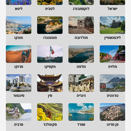
ישראל
לוקסמבורג
לטביה
ליטא
ליכטנשטיין
מולדובה
מונטנגרו
מונקו
מלזיה
מלטה
מקסיקו
מרוקו
נורווגיה
ניגריה
סין
סינגפור
סן מרינו
ספרד
סקוטלנד
סרביה