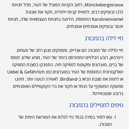
Mönckebergstrasse, רחוב הקניות המוביל של העיר, מכיל חנויות
כלבו ובוטיקים רבים. לחוויית קניות ייחודית, חקור את שכונת
Karolinenviertel התוססת, הידועה בחנויות העצמאיות שלה, חנויות
וינטג' ובוטיקים אופנתיים אופנתיים.
חיי לילה בהמבורג
חיי הלילה של המבורג הם אגדיים, ומספקים מגוון רחב של טעמים.
ריפרבאן, רובע הבילויים המפורסם ביותר של העיר, מציע שילוב תוסס
של ברים, מועדונים ומקומות למוזיקה חיה. התפנקו בסצנת המוזיקה
האלקטרונית התוססת של העיר במועדונים כמו Uebel & Gefährlich
או לחוות את סצנת הג'אז ב-Birdland. לאווירה רגועה יותר, תיהנו
ממשקה המשקיף על הנמל או חקור את ברי הקוקטיילים האופנתיים
ברובע שנצנוויירטל.
טיפים למטיילים בהמבורג
צאו לסיור בסירה בנמל כדי לגלות את המורשת הימית של
המבורג.