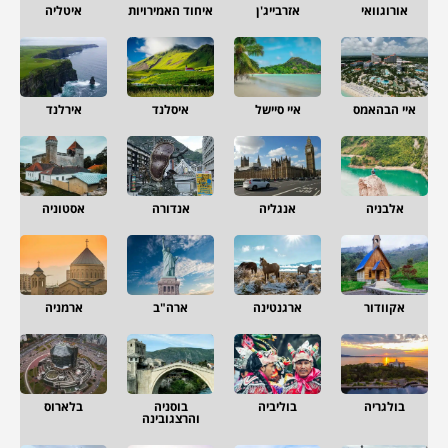
אורוגוואי
אזרבייג'ן
איחוד האמירויות
איטליה
איי הבהאמס
איי סיישל
איסלנד
אירלנד
אלבניה
אנגליה
אנדורה
אסטוניה
אקוודור
ארגנטינה
ארה"ב
ארמניה
בולגריה
בוליביה
בוסניה
בלארוס
והרצגובינה