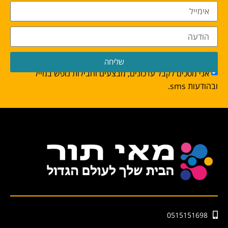
שליחה
אני מסכים לקבל עדכונים, מבצעים וחבילות נופש במייל
ובהודעות sms.
0515151698