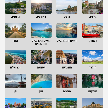
בלגיה
ברזיל
גאורגיה
גרמניה
דנמרק
האיים המלדיביים
האיים הקריביים
הודו
ההולנדים
הולנד
הונגריה
ויטנאם
ונצואלה
טורקיה
טנזניה
יוון
יפן