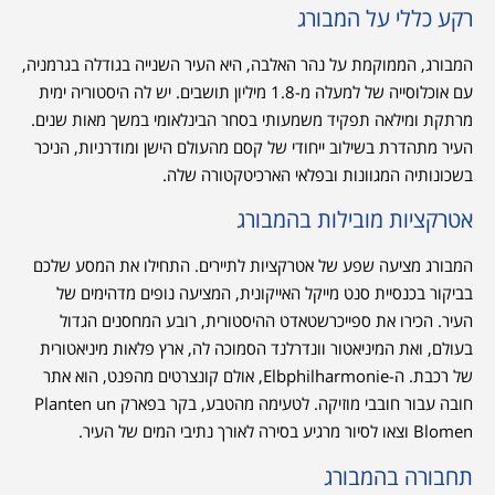
רקע כללי על המבורג
המבורג, הממוקמת על נהר האלבה, היא העיר השנייה בגודלה בגרמניה,
עם אוכלוסייה של למעלה מ-1.8 מיליון תושבים. יש לה היסטוריה ימית
מרתקת ומילאה תפקיד משמעותי בסחר הבינלאומי במשך מאות שנים.
העיר מתהדרת בשילוב ייחודי של קסם מהעולם הישן ומודרניות, הניכר
בשכונותיה המגוונות ובפלאי הארכיטקטורה שלה.
אטרקציות מובילות בהמבורג
המבורג מציעה שפע של אטרקציות לתיירים. התחילו את המסע שלכם
בביקור בכנסיית סנט מייקל האייקונית, המציעה נופים מדהימים של
העיר. הכירו את ספייכרשטאדט ההיסטורית, רובע המחסנים הגדול
בעולם, ואת המיניאטור וונדרלנד הסמוכה לה, ארץ פלאות מיניאטורית
של רכבת. ה-Elbphilharmonie, אולם קונצרטים מהפנט, הוא אתר
חובה עבור חובבי מוזיקה. לטעימה מהטבע, בקר בפארק Planten un
Blomen וצאו לסיור מרגיע בסירה לאורך נתיבי המים של העיר.
תחבורה בהמבורג