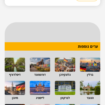
ערים נוספות
ברלין
גלזנקירכן
דורטמונד
דיסלדורף
הנובר
לברקוזן
לייפציג
מינכן