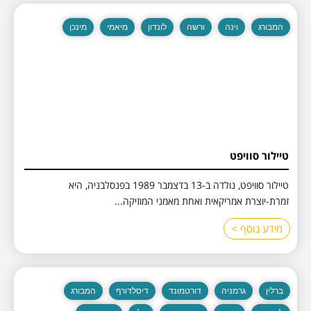
המבורג
וינה
ורשה
לונדון
מיאמי
מינכן
טיילור סוויפט
טיילור סוויפט, נולדה ב-13 בדצמבר 1989 בפנסלבניה, היא
זמרת-יוצרת אמריקאית ואחת מאמני המוזיקה...
מידע נוסף >
ברלין
גרמניה
דורטמונד
דיסלדורף
המבורג