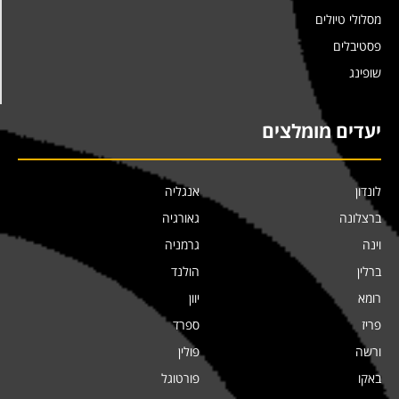
מסלולי טיולים
פסטיבלים
שופינג
יעדים מומלצים
לונדון
אנגליה
ברצלונה
גאורגיה
וינה
גרמניה
ברלין
הולנד
רומא
יוון
פריז
ספרד
ורשה
פולין
באקו
פורטוגל