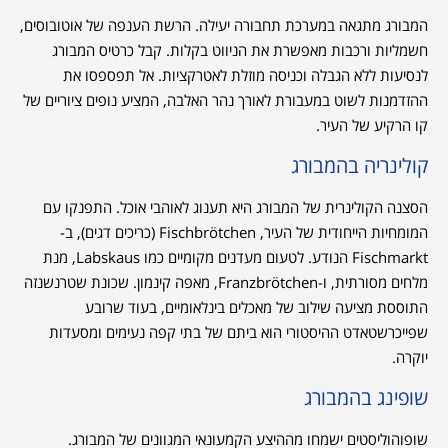
המבורג מתגאה במערכת תחבורה יעילה. הרשת הענפה של אוטובוסים,
חשמליות ורכבות מאפשרת את הניווט בקלות. קבל כרטיס המבורג
לנסיעות ללא הגבלה וכניסה מוזלת לאטרקציות. אל תפספסו את
ההזדמנות לשוט במעבורת לאורך נהר האלבה, המציע נופים ציוריים של
קו הרקיע של העיר.
קולינריה בהמבורג
הסצנה הקולינרית של המבורג היא תענוג לאוהבי אוכל. התפנקו עם
המומחיות הייחודית של העיר, Fischbrötchen (כריכים דגים), ב-
Fischmarkt הנודע. לטעום מעדנים מקומיים כמו Labskaus, מנת
מלחים מסורתית, ו-Franzbrötchen, מאפה קינמון. שכונת שטרנשנזה
התוססת מציעה שילוב של מאכלים בינלאומיים, בעוד שרובע
שפייכרשטאדט ההיסטורי הוא ביתם של בתי קפה נעימים ומסעדות
יוקרה.
שופינג בהמבורג
שופוהוליסטים ישמחו מההיצע הקמעונאי המגוונים של המבורג.