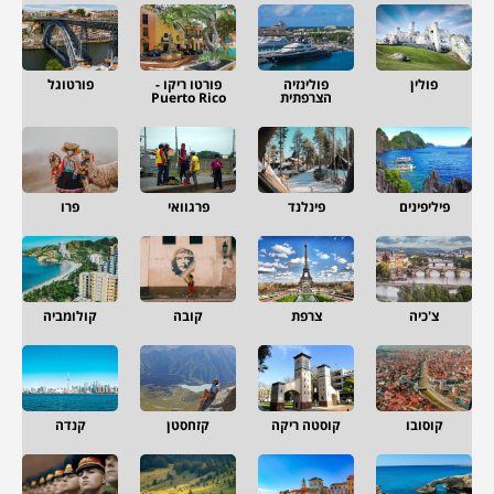
פולין
פולינזיה
פורטו ריקו -
פורטוגל
הצרפתית
Puerto Rico
פיליפינים
פינלנד
פרגוואי
פרו
צ'כיה
צרפת
קובה
קולומביה
קוסובו
קוסטה ריקה
קזחסטן
קנדה