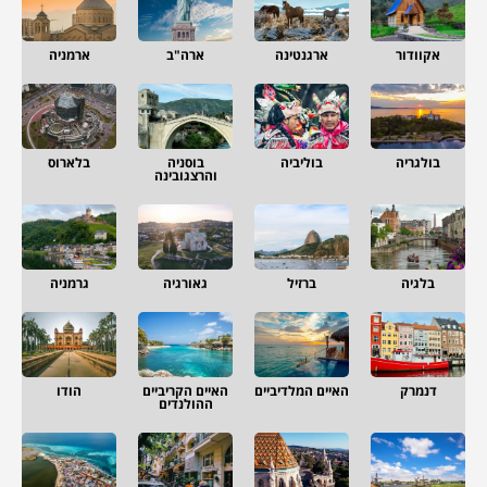
אקוודור
ארגנטינה
ארה"ב
ארמניה
בולגריה
בוליביה
בוסניה
בלארוס
והרצגובינה
בלגיה
ברזיל
גאורגיה
גרמניה
דנמרק
האיים המלדיביים
האיים הקריביים
הודו
ההולנדים