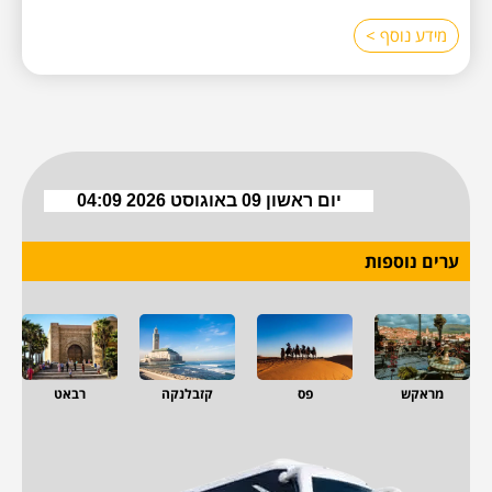
מידע נוסף >
ערים נוספות
מראקש
פס
קזבלנקה
רבאט