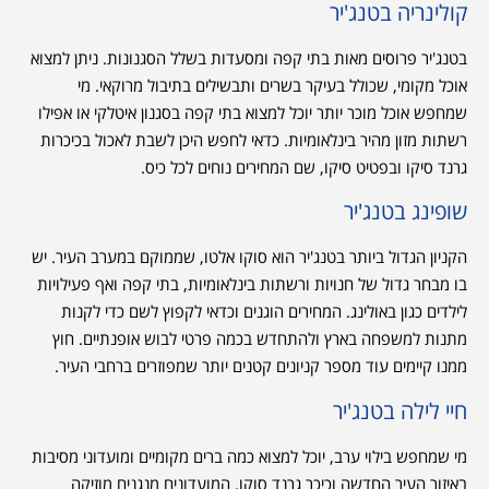
קולינריה בטנג'יר
בטנג'יר פרוסים מאות בתי קפה ומסעדות בשלל הסגנונות. ניתן למצוא
אוכל מקומי, שכולל בעיקר בשרים ותבשילים בתיבול מרוקאי. מי
שמחפש אוכל מוכר יותר יוכל למצוא בתי קפה בסגנון איטלקי או אפילו
רשתות מזון מהיר בינלאומיות. כדאי לחפש היכן לשבת לאכול בכיכרות
גרנד סיקו ובפטיט סיקו, שם המחירים נוחים לכל כיס.
שופינג בטנג'יר
הקניון הגדול ביותר בטנג'יר הוא סוקו אלטו, שממוקם במערב העיר. יש
בו מבחר גדול של חנויות ורשתות בינלאומיות, בתי קפה ואף פעילויות
לילדים כגון באולינג. המחירים הוגנים וכדאי לקפוץ לשם כדי לקנות
מתנות למשפחה בארץ ולהתחדש בכמה פרטי לבוש אופנתיים. חוץ
ממנו קיימים עוד מספר קניונים קטנים יותר שמפוזרים ברחבי העיר.
חיי לילה בטנג'יר
מי שמחפש בילוי ערב, יוכל למצוא כמה ברים מקומיים ומועדוני מסיבות
באיזור העיר החדשה וכיכר גרנד סוקו. המועדונים מנגנים מוזיקה