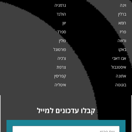
וינה
גרמניה
ברלין
הולנד
רומא
יוון
פריז
ספרד
ורשה
פולין
באקו
פורטוגל
אבו דאבי
צ'כיה
איסטנבול
צרפת
אתונה
קפריסין
בוגוטה
איטליה
קבלו עדכונים למייל