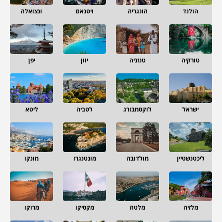
הולנד
הונגריה
ויטנאם
ונצואלה
טורקיה
טנזניה
יוון
יפן
ישראל
לוקסמבורג
לטביה
ליטא
ליכטנשטיין
מולדובה
מונטנגרו
מונקו
מלזיה
מלטה
מקסיקו
מרוקו