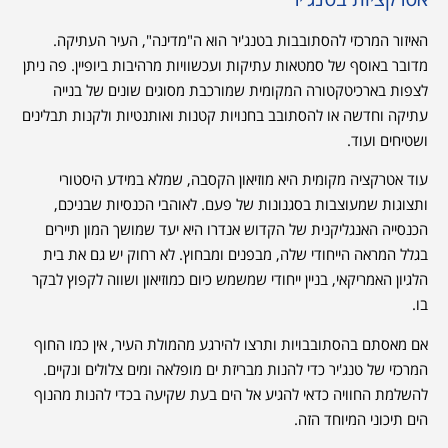
האיזור המרכזי להסתובבות בטנג'יר הוא ה"מדינה", העיר העתיקה.
מדובר באוסף של סמטאות עתיקות ועכשוויות מרהיבות ביופיין. פה ניתן
לצפות בארכיטקטורה המקומית שמורכבת מסוגים שונים של בנייה
עתיקה וחדשה או להסתובב בחנויות קטנות ואותנטיות ולקנות תבלינים
ושטיחים ועוד.
עוד אטרקציה מקומית היא מוזיאון הקסבה, שמלא במידע היסטורי
ותצוגות שמעוצבות בסגנונות של פעם. לאוהבי הכנסיות שבניכם,
הכנסייה האנגליקנית של הקדוש אנדרו היא יעד שמושך המון תיירים
בגלל המראה הייחודי שלה, מבפנים ומבחוץ. לא רחוק יש גם את בית
הלגיון האמריקאי, בניין ייחודי שמשמש כיום כמוזיאון ושווה לקפוץ לבקר
בו.
אם מאסתם בהסתובבויות ותרצו להירגע מהמולת העיר, אין כמו החוף
המרכזי של טנג'יר כדי להנות מבריזת ים מופלאה ומים צלולים ונקיים.
להשלמת החוויה כדאי להגיע אל הים בעת שקיעה בכדי להנות מהנוף
הים תיכוני המיוחד הזה.