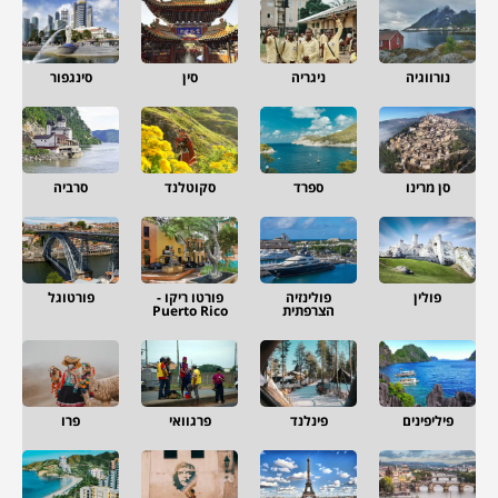
נורווגיה
ניגריה
סין
סינגפור
סן מרינו
ספרד
סקוטלנד
סרביה
פולין
פולינזיה
פורטו ריקו -
פורטוגל
הצרפתית
Puerto Rico
פיליפינים
פינלנד
פרגוואי
פרו