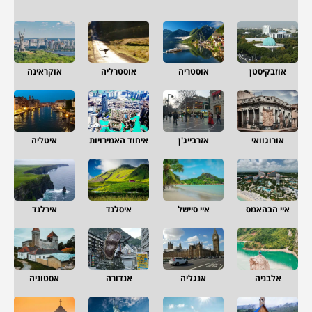
אוזבקיסטן
אוסטריה
אוסטרליה
אוקראינה
אורוגוואי
אזרבייג'ן
איחוד האמירויות
איטליה
איי הבהאמס
איי סיישל
איסלנד
אירלנד
אלבניה
אנגליה
אנדורה
אסטוניה