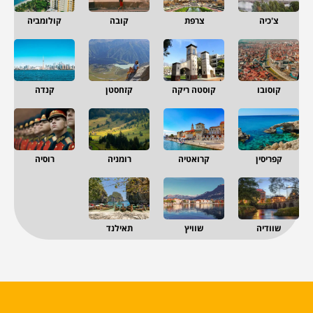
צ'כיה
צרפת
קובה
קולומביה
קוסובו
קוסטה ריקה
קזחסטן
קנדה
קפריסין
קרואטיה
רומניה
רוסיה
שוודיה
שוויץ
תאילנד