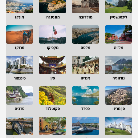
ליכטנשטיין
מולדובה
מונטנגרו
מונקו
מלזיה
מלטה
מקסיקו
מרוקו
נורווגיה
ניגריה
סין
סינגפור
סן מרינו
ספרד
סקוטלנד
סרביה