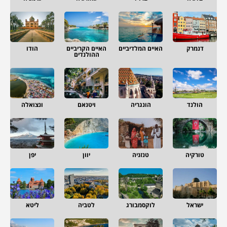
דנמרק
האיים המלדיביים
האיים הקריביים
הודו
ההולנדים
הולנד
הונגריה
ויטנאם
ונצואלה
טורקיה
טנזניה
יוון
יפן
ישראל
לוקסמבורג
לטביה
ליטא