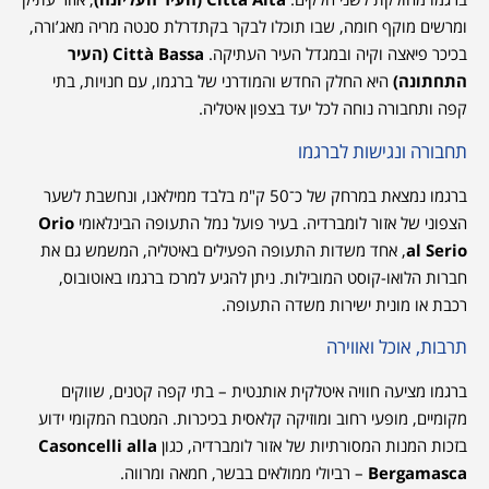
ומרשים מוקף חומה, שבו תוכלו לבקר בקתדרלת סנטה מריה מאג’ורה,
בכיכר פיאצה וקיה ובמגדל העיר העתיקה.
Città Bassa (העיר
התחתונה)
היא החלק החדש והמודרני של ברגמו, עם חנויות, בתי
קפה ותחבורה נוחה לכל יעד בצפון איטליה.
תחבורה ונגישות לברגמו
ברגמו נמצאת במרחק של כ־50 ק"מ בלבד ממילאנו, ונחשבת לשער
הצפוני של אזור לומברדיה. בעיר פועל נמל התעופה הבינלאומי
Orio
al Serio
, אחד משדות התעופה הפעילים באיטליה, המשמש גם את
חברות הלואו-קוסט המובילות. ניתן להגיע למרכז ברגמו באוטובוס,
רכבת או מונית ישירות משדה התעופה.
תרבות, אוכל ואווירה
ברגמו מציעה חוויה איטלקית אותנטית – בתי קפה קטנים, שווקים
מקומיים, מופעי רחוב ומוזיקה קלאסית בכיכרות. המטבח המקומי ידוע
בזכות המנות המסורתיות של אזור לומברדיה, כגון
Casoncelli alla
Bergamasca
– רביולי ממולאים בבשר, חמאה ומרווה.