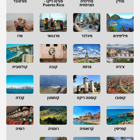
פולין
פולינזיה
פורטו ריקו -
פורטוגל
הצרפתית
Puerto Rico
פיליפינים
פינלנד
פרגוואי
פרו
צ'כיה
צרפת
קובה
קולומביה
קוסובו
קוסטה ריקה
קזחסטן
קנדה
קפריסין
קרואטיה
רומניה
רוסיה