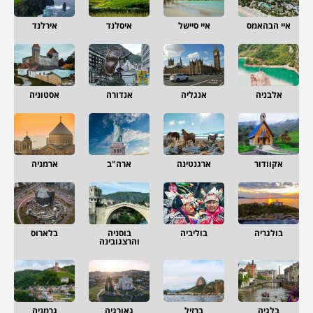
איי הבהאמס
איי סיישל
איסלנד
אירלנד
אלבניה
אנגליה
אנדורה
אסטוניה
אקוודור
ארגנטינה
ארה"ב
ארמניה
בולגריה
בוליביה
בוסניה
בלארוס
והרצגובינה
בלגיה
ברזיל
גאורגיה
גרמניה