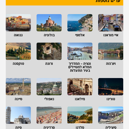
ערים נוספות
איי מוראנו
אלמפי
בולוניה
גנואה
ויצ'נזה
ונציה – המדריך
ורונה
טוקסנה
המלא למטיילים
בעיר התעלות
טורינו
מילאנו
נאפולי
סיינה
סיציליה
סלרנו
סרדיניה
פיזה