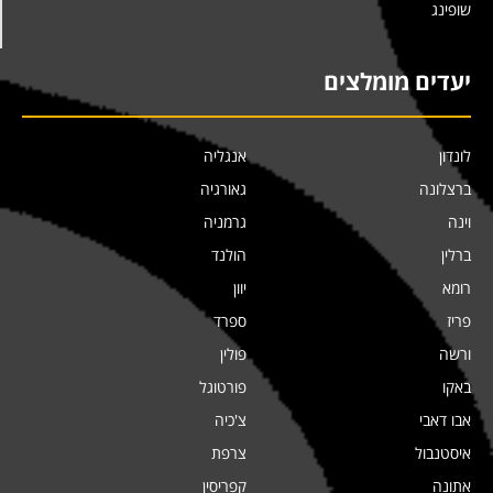
שופינג
יעדים מומלצים
לונדון
אנגליה
ברצלונה
גאורגיה
וינה
גרמניה
ברלין
הולנד
רומא
יוון
פריז
ספרד
ורשה
פולין
באקו
פורטוגל
אבו דאבי
צ'כיה
איסטנבול
צרפת
אתונה
קפריסין