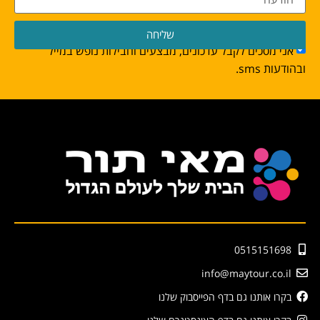
שליחה
אני מסכים לקבל עדכונים, מבצעים וחבילות נופש במייל
ובהודעות sms.
0515151698
info@maytour.co.il
בקרו אותנו גם בדף הפייסבוק שלנו