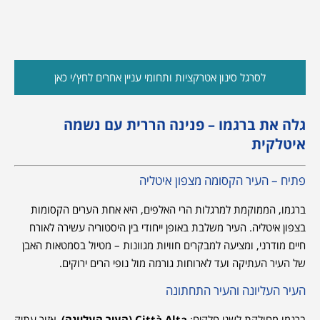
לסרגל סינון אטרקציות ותחומי עניין אחרים לחץ/י כאן
גלה את ברגמו – פנינה הררית עם נשמה
איטלקית
פתיח – העיר הקסומה מצפון איטליה
ברגמו, הממוקמת למרגלות הרי האלפים, היא אחת הערים הקסומות
בצפון איטליה. העיר משלבת באופן ייחודי בין היסטוריה עשירה לאורח
חיים מודרני, ומציעה למבקרים חוויות מגוונות – מטיול בסמטאות האבן
של העיר העתיקה ועד לארוחות גורמה מול נופי הרים ירוקים.
העיר העליונה והעיר התחתונה
ברגמו מחולקת לשני חלקים:
Città Alta (העיר העליונה)
, אזור עתיק