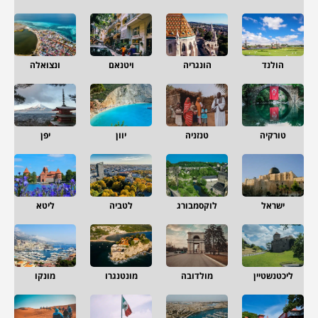
הולנד
הונגריה
ויטנאם
ונצואלה
טורקיה
טנזניה
יוון
יפן
ישראל
לוקסמבורג
לטביה
ליטא
ליכטנשטיין
מולדובה
מונטנגרו
מונקו