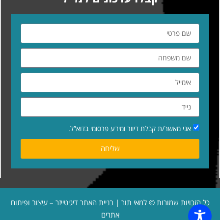
אני מאשר/ת קבלת דיוור ומידע פרסומי בדוא”ל.
שליחה
כל הזכויות שמורות © למאי תור | בניית האתר
דיגיטייזר – עיצוב ופיתוח
אתרים