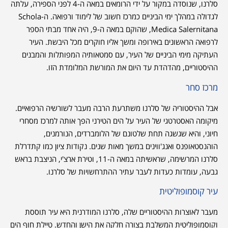
סלרנו, שנוסדה במקור על ידי הרומאים במאה ה-4 לפני הספירה, עלתה
לגדולה במהלך ימי הביניים כמרכז חשוב של לימוד ורפואה. ה-Schola
Medica Salernitana, שהוקם במאה ה-9, היה אחד מבתי הספר
לרפואה הראשונים באירופה ומשך אליו חוקרים מכל היבשת. העיר
העתיקה מימי הביניים של העיר, עם סמטאותיה המפותלות והמבנים
ההיסטוריים, מהדהדת עד היום את המורשת המלומדת הזו.
מרכז סחר
אבל ההיסטוריה של סלרנו משתרעת הרבה מעבר לשורשיה הרפואיים.
מיקומה האסטרטגי של העיר על הים הטירני הפך אותה למרכז מסחרי
חיוני, והיא שגשגה תחת שלטונם של הלומברדים, הנורמנים,
הוהנסטאופנס ואנג'ווינים במשך מאות שנים. נקודות ציון כמו קתדרלת
סלרנו המרשימה, שראשיתה במאה ה-11, וטירת ארצ'י, הניצבת בראש
גבעה, עומדות כעדות לעבר עתיר ההתרחשויות של סלרנו.
עיר קוסמופוליטית
מעבר לאוצרות ההיסטוריים שלה, סלרנו המודרנית היא עיר תוססת
וקוסמופוליטית המשלבת בצורה חלקה את הישן והחדש. טיילת חוף הים