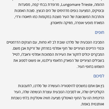
ההומה, Lungomare Trieste, מרופדת בבתי קפה, מסעדות
ובוטיקים, המציעה נופים מדהימים של הים הנוצץ. סצנת האמנות
והתרבות המשגשגת של העיר מוצגת במקומות כמו תיאטרו ורדי,
המארח מופעי אופרה, מוזיקה ותיאטרון.
חופים
הסביבה הטבעית של סלרנו שובת לב לא פחות, עם הצוקים הדרמטיים
וכפרי הדייגים הציוריים של חוף אמלפי במרחק של זריקת אבן משם.
המבקרים יכולים לחקור את העיירות הסמוכות אמלפי וראבלו, לטייל
בשבילים הציוריים של הפארק הלאומי צ'ילנטו, או פשוט לספוג את
השמש בחופי העיר.
לסיכום
בין אם אתם נמשכים להיסטוריה העשירה של סלרנו, לתענוגות
הקולינריים שלה, או לסביבה הטבעית עוצרת הנשימה שלה, העיר
הדינמית הזו על החוף האיטלקי מציעה חוויה איטלקית בלתי נשכחת
ואותנטית באמת.