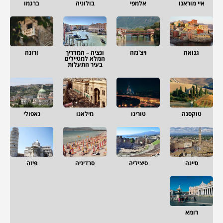
איי מוראנו
אלמפי
בולוניה
ברגמו
גנואה
ויצ'נזה
ונציה – המדריך
ורונה
המלא למטיילים
בעיר התעלות
טוקסנה
טורינו
מילאנו
נאפולי
סיינה
סיציליה
סרדיניה
פיזה
רומא