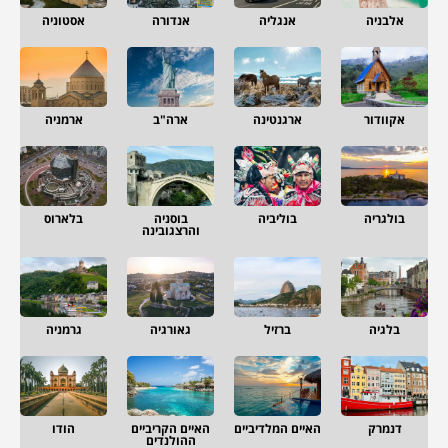
אלבניה
אנגליה
אנדורה
אסטוניה
אקוודור
ארגנטינה
ארה"ב
ארמניה
בולגריה
בוליביה
בוסניה
בלארוס
והרצגובינה
בלגיה
ברזיל
גאורגיה
גרמניה
דנמרק
האיים המלדיביים
האיים הקריביים
הודו
ההולנדים