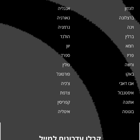
לונדון
אנגליה
ברצלונה
גאורגיה
וינה
גרמניה
ברלין
הולנד
רומא
יוון
פריז
ספרד
ורשה
פולין
באקו
פורטוגל
אבו דאבי
צ'כיה
איסטנבול
צרפת
אתונה
קפריסין
בוגוטה
איטליה
קבלו עדכונים למייל