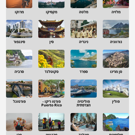
מלזיה
מלטה
מקסיקו
מרוקו
נורווגיה
ניגריה
סין
סינגפור
סן מרינו
ספרד
סקוטלנד
סרביה
פולין
פולינזיה
פורטו ריקו -
פורטוגל
הצרפתית
Puerto Rico
פיליפינים
פינלנד
פרגוואי
פרו