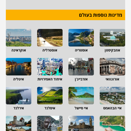
מדינות נוספות בעולם
אוזבקיסטן
אוסטריה
אוסטרליה
אוקראינה
אורוגוואי
אזרבייג'ן
איחוד האמירויות
איטליה
איי הבהאמס
איי סיישל
איסלנד
אירלנד