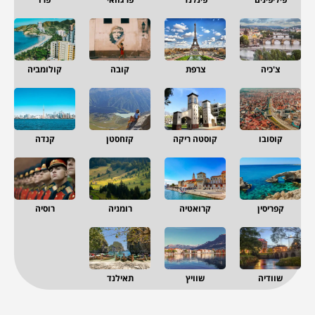
צ'כיה
צרפת
קובה
קולומביה
קוסובו
קוסטה ריקה
קזחסטן
קנדה
קפריסין
קרואטיה
רומניה
רוסיה
שוודיה
שוויץ
תאילנד