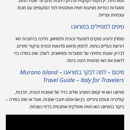
מסורתיות. יין מקומי וקוקטיילים ניתן ליהנות מהם על שפת המים.
מסעדות כפריות מציעות חוויה אותנטית לצד המקומיים עם מנות
עונתיות וטריות.
טיפים למטיילים במוראנו
מומלץ להגיע מוקדם למפעלי זכוכית ולמוזיאון. הליכה ברחובות האי
דורשת נעליים נוחות. להזמין מראש סדנאות זכוכית וביקורי סיורים.
לבדוק שעות פתיחה של מסעדות ומוזיאונים. לשלב שיט בסירה כדי
לראות את האי מהזווית היפה ביותר.
סיכום – למה לבקר במוראנו –
Murano Island
Travel Guide – Italy for Travelers
מוראנו הוא אי קסום המציע שילוב נדיר של אומנות זכוכית, תרבות,
קולינריה ונופים ציוריים. בין אם אתם חובבי אמנות, אוכל או שיט בסירה –
ביקור במוראנו הוא חוויה איטלקית אותנטית בלתי נשכחת.