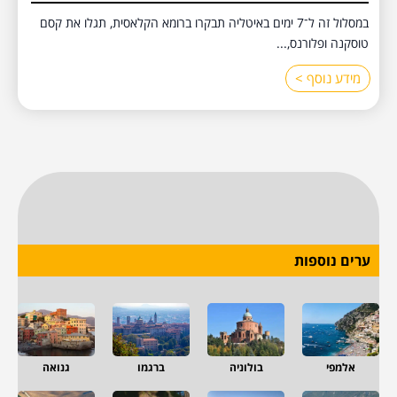
במסלול זה ל־7 ימים באיטליה תבקרו ברומא הקלאסית, תגלו את קסם
טוסקנה ופלורנס,...
מידע נוסף >
ערים נוספות
אלמפי
בולוניה
ברגמו
גנואה