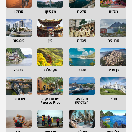
מלזיה
מלטה
מקסיקו
מרוקו
נורווגיה
ניגריה
סין
סינגפור
סן מרינו
ספרד
סקוטלנד
סרביה
פולין
פולינזיה
פורטו ריקו -
פורטוגל
הצרפתית
Puerto Rico
פיליפינים
פינלנד
פרגוואי
פרו