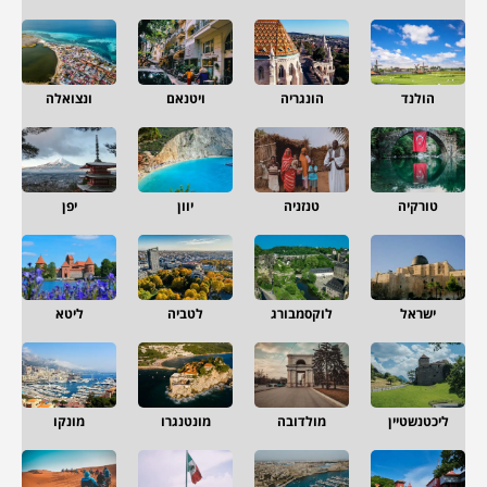
הולנד
הונגריה
ויטנאם
ונצואלה
טורקיה
טנזניה
יוון
יפן
ישראל
לוקסמבורג
לטביה
ליטא
ליכטנשטיין
מולדובה
מונטנגרו
מונקו