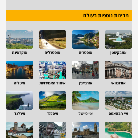
מדינות נוספות בעולם
אוזבקיסטן
אוסטריה
אוסטרליה
אוקראינה
אורוגוואי
אזרבייג'ן
איחוד האמירויות
איטליה
איי הבהאמס
איי סיישל
איסלנד
אירלנד