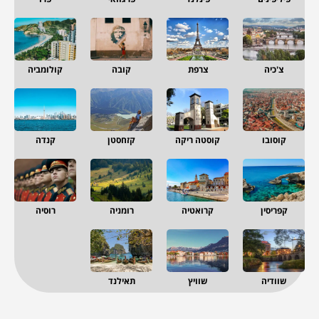
צ'כיה
צרפת
קובה
קולומביה
קוסובו
קוסטה ריקה
קזחסטן
קנדה
קפריסין
קרואטיה
רומניה
רוסיה
שוודיה
שוויץ
תאילנד