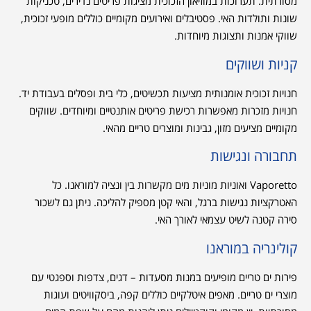
מסורתית. תערוכות במוזיאון הזכוכית מציגות פריטים נדירים, טכניקות
שונות ותולדות האי. פסטיבלים ואירועים מקומיים כוללים מופעי זכוכית,
שווקי אמנות ותצוגות מיוחדות.
קניות ושווקים
חנויות זכוכית אומנותית מציעות תכשיטים, כלי בית ופסלים בעבודת יד.
חנויות מזכרות מאפשרות רכישת פריטים אותנטיים ומיוחדים. שווקים
מקומיים מציעים מזון, גבינות ומוצרים טריים מהאי.
תחבורה ונגישות
Vaporetto ואוניות מוניות מים מקשרות בין ונציה למוראנו. כל
האטרקציות נגישות ברגל, והאי קטן מספיק להליכה. ניתן גם לשכור
סירה קטנה לשיט עצמאי לאורך האי.
קולינריה במוראנו
פירות ים טריים מופיעים במנות מסעדות – דגים, צדפות וספגטי עם
מוצרי ים טריים. מאפים איטלקיים כוללים קפה, ביסקוויטים ועוגות