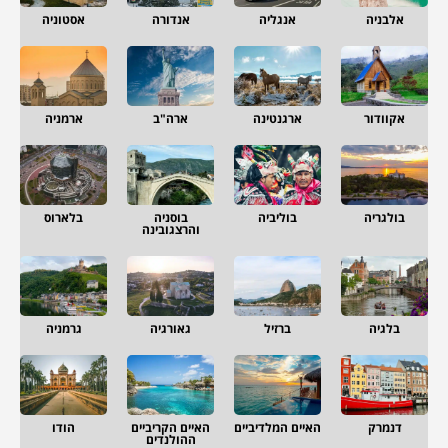
אלבניה
אנגליה
אנדורה
אסטוניה
אקוודור
ארגנטינה
ארה"ב
ארמניה
בולגריה
בוליביה
בוסניה
בלארוס
והרצגובינה
בלגיה
ברזיל
גאורגיה
גרמניה
דנמרק
האיים המלדיביים
האיים הקריביים
הודו
ההולנדים