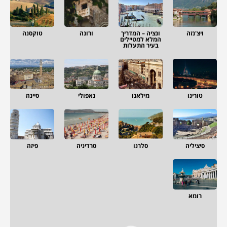
ויצ'נזה
ונציה – המדריך
ורונה
טוקסנה
המלא למטיילים
בעיר התעלות
טורינו
מילאנו
נאפולי
סיינה
סיציליה
סלרנו
סרדיניה
פיזה
רומא