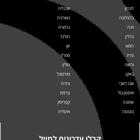
לונדון
אנגליה
ברצלונה
גאורגיה
וינה
גרמניה
ברלין
הולנד
רומא
יוון
פריז
ספרד
ורשה
פולין
באקו
פורטוגל
אבו דאבי
צ'כיה
איסטנבול
צרפת
אתונה
קפריסין
בוגוטה
איטליה
קבלו עדכונים למייל