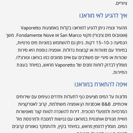
ציוריים.
איך להגיע לאי מוראנו
מהעיר ונציה ניתן להגיע למוראנו בקלות באמצעות Vaporetto
(אוטובוס מים ציבורי) מקווי San Marco או Fondamente Nove. משך
הנסיעה כ-10–15 דקות. ניתן גם להשתמש במוניות מים פרטיות,
במיוחד עם מזוודות או קבוצות גדולות. אופציה נוספת היא סירות
שכורות או סיורי יום משולבים עם איים סמוכים כמו בוראנו וטורצ’לו.
מומלץ לבדוק לוחות זמנים של Vaporetto מראש, במיוחד בעונת
התיירות.
איפה להתארח במוראנו
מלונות על המים מציעים נוף לתעלות וחדרים נעימים עם שירותים
איכותיים. B&B ואכסניות הן אופציה משתלמת, קרוב לאטרקציות
המרכזיות ולמפעלי הזכוכית. דירות להשכרה לטווח קצר מאפשרות
חוויית מגורים אותנטית במוראנו עם נגישות למטבח ולמרפסת מול
המים. מומלץ להזמין מראש, במיוחד בקיץ, ולהתמקד באזורים קרובים